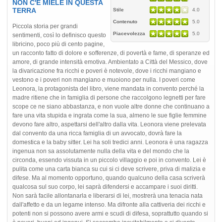
NON C'È MIELE IN QUESTA
TERRA
Stile
4.0
Contenuto
5.0
Piccola storia per grandi
Piacevolezza
5.0
sentimenti, così lo definisco questo
libricino, poco più di cento pagine,
un racconto fatto di dolore e sofferenze, di povertà e fame, di speranze ed
amore, di grande intensità emotiva. Ambientato a Città del Messico, dove
la divaricazione fra ricchi e poveri è notevole, dove i ricchi mangiano e
vestono e i poveri non mangiano e muoiono per nulla. I poveri come
Leonora, la protagonista del libro, viene mandata in convento perché la
madre ritiene che in famiglia di persone che raccolgono legnetti per fare
scope ce ne siano abbastanza, e non vuole altre donne che continuano a
fare una vita stupida e ingrata come la sua, almeno le sue figlie femmine
devono fare altro, aspettarsi dell'altro dalla vita. Leonora viene prelevata
dal convento da una ricca famiglia di un avvocato, dovrà fare la
domestica e la baby sitter. Lei ha soli tredici anni. Leonora è una ragazza
ingenua non sa assolutamente nulla della vita e del mondo che la
circonda, essendo vissuta in un piccolo villaggio e poi in convento. Lei è
pulita come una carta bianca su cui si ci deve scrivere, priva di malizia e
difese. Ma al momento opportuno, quando qualcuno della casa scriverà
qualcosa sul suo corpo, lei saprà difendersi e accampare i suoi diritti.
Non sarà facile allontanarla e liberarsi di lei, mostrerà una tenacia nata
dall'affetto e da un legame intenso. Ma difronte alla cattiveria dei ricchi e
potenti non si possono avere armi e scudi di difesa, soprattutto quando si