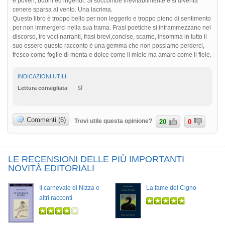
è poveri, buoni ed ingenui. Si soccombe inevitabilmente e si diventa
cenere sparsa al vento. Una lacrima.
Questo libro è troppo bello per non leggerlo e troppo pieno di sentimento
per non immergerci nella sua trama. Frasi poetiche si inframmezzano nel
discorso, tre voci narranti, frasi brevi,concise, scarne, insomma in tutto il
suo essere questo racconto è una gemma che non possiamo perderci,
fresco come foglie di menta e dolce come il miele ma amaro come il fiele.
INDICAZIONI UTILI
sì
Lettura consigliata
Commenti (6)
Trovi utile questa opinione?
20
0
LE RECENSIONI DELLE PIÙ IMPORTANTI
NOVITÀ EDITORIALI
Il carnevale di Nizza e
La fame del Cigno
altri racconti