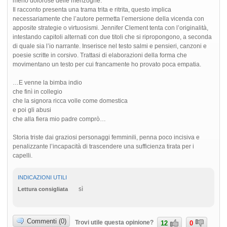
meno dolorose delle menzogne.
Il racconto presenta una trama trita e ritrita, questo implica
necessariamente che l’autore permetta l’emersione della vicenda con
apposite strategie o virtuosismi. Jennifer Clement tenta con l’originalità,
intestando capitoli alternati con due titoli che si ripropongono, a seconda
di quale sia l’io narrante. Inserisce nel testo salmi e pensieri, canzoni e
poesie scritte in corsivo. Trattasi di elaborazioni della forma che
movimentano un testo per cui francamente ho provato poca empatia.
…E venne la bimba indio
che finì in collegio
che la signora ricca volle come domestica
e poi gli abusi
che alla fiera mio padre comprò…
Storia triste dai graziosi personaggi femminili, penna poco incisiva e
penalizzante l’incapacità di trascendere una sufficienza tirata per i
capelli.
INDICAZIONI UTILI
sì
Lettura consigliata
Commenti (0)
Trovi utile questa opinione?
12
0