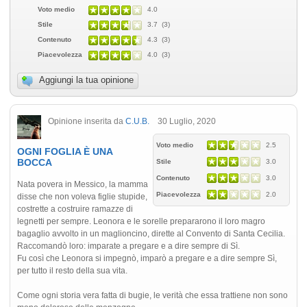
Voto medio
4.0
Stile
3.7 (3)
Contenuto
4.3 (3)
Piacevolezza
4.0 (3)
Aggiungi la tua opinione
Opinione inserita da
C.U.B.
30 Luglio, 2020
Voto medio
2.5
OGNI FOGLIA È UNA
BOCCA
Stile
3.0
Contenuto
3.0
Nata povera in Messico, la mamma
Piacevolezza
2.0
disse che non voleva figlie stupide,
costrette a costruire ramazze di
legnetti per sempre. Leonora e le sorelle prepararono il loro magro
bagaglio avvolto in un maglioncino, dirette al Convento di Santa Cecilia.
Raccomandò loro: imparate a pregare e a dire sempre di Sì.
Fu così che Leonora si impegnò, imparò a pregare e a dire sempre Sì,
per tutto il resto della sua vita.
Come ogni storia vera fatta di bugie, le verità che essa trattiene non sono