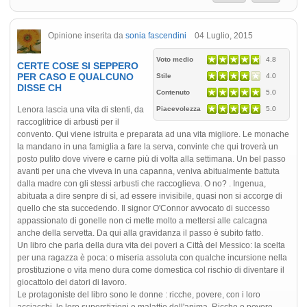
Opinione inserita da
sonia fascendini
04 Luglio, 2015
Voto medio
4.8
CERTE COSE SI SEPPERO
PER CASO E QUALCUNO
Stile
4.0
DISSE CH
Contenuto
5.0
Lenora lascia una vita di stenti, da
Piacevolezza
5.0
raccoglitrice di arbusti per il
convento. Qui viene istruita e preparata ad una vita migliore. Le monache
la mandano in una famiglia a fare la serva, convinte che qui troverà un
posto pulito dove vivere e carne più di volta alla settimana. Un bel passo
avanti per una che viveva in una capanna, veniva abitualmente battuta
dalla madre con gli stessi arbusti che raccoglieva. O no? . Ingenua,
abituata a dire senpre di sì, ad essere invisibile, quasi non si accorge di
quello che sta succedendo. Il signor O'Connor avvocato di successo
appassionato di gonelle non ci mette molto a mettersi alle calcagna
anche della servetta. Da qui alla gravidanza il passo è subito fatto.
Un libro che parla della dura vita dei poveri a Città del Messico: la scelta
per una ragazza è poca: o miseria assoluta con qualche incursione nella
prostituzione o vita meno dura come domestica col rischio di diventare il
giocattolo dei datori di lavoro.
Le protagoniste del libro sono le donne : ricche, povere, con i loro
acciacchi, le loro superstizioni e malattie dell'anima. Ricche o povere