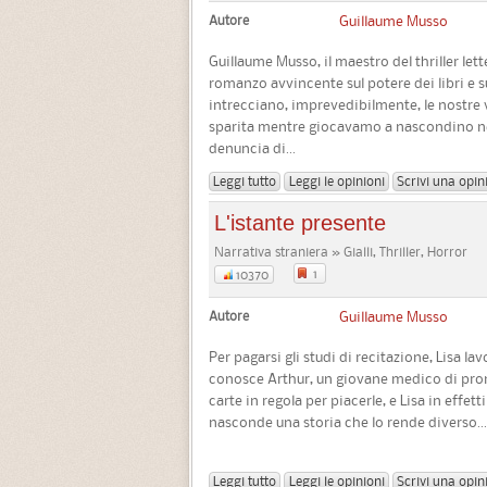
Autore
Guillaume Musso
Guillaume Musso, il maestro del thriller let
romanzo avvincente sul potere dei libri e 
intrecciano, imprevedibilmente, le nostre vit
sparita mentre giocavamo a nascondino ne
denuncia di...
Leggi tutto
Leggi le opinioni
Scrivi una opin
L'istante presente
Narrativa straniera » Gialli, Thriller, Horror
1
10370
Autore
Guillaume Musso
Per pagarsi gli studi di recitazione, Lisa l
conosce Arthur, un giovane medico di pron
carte in regola per piacerle, e Lisa in effe
nasconde una storia che lo rende diverso...
Leggi tutto
Leggi le opinioni
Scrivi una opin