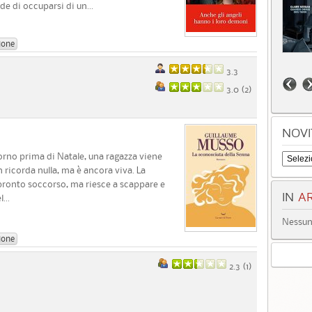
de di occuparsi di un...
ione
3.3
3.0 (
2
)
NOVI
iorno prima di Natale, una ragazza viene
 ricorda nulla, ma è ancora viva. La
ronto soccorso, ma riesce a scappare e
IN
AR
...
Nessun 
ione
2.3 (
1
)