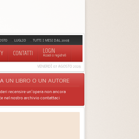
OSTO
LUGLIO
TUTTI I MESI DAL 2008
LOGIN
TY
CONTATTI
Accedi o registrati
VENERDÌ 07 AGOSTO 2026
CA
UN LIBRO O UN AUTORE
ideri recensire un'opera non ancora
e nel nostro archivio contattaci