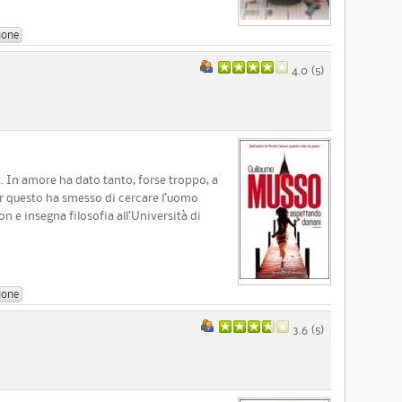
ione
4.0 (
5
)
 In amore ha dato tanto, forse troppo, a
 questo ha smesso di cercare l’uomo
n e insegna filosofia all’Università di
ione
3.6 (
5
)