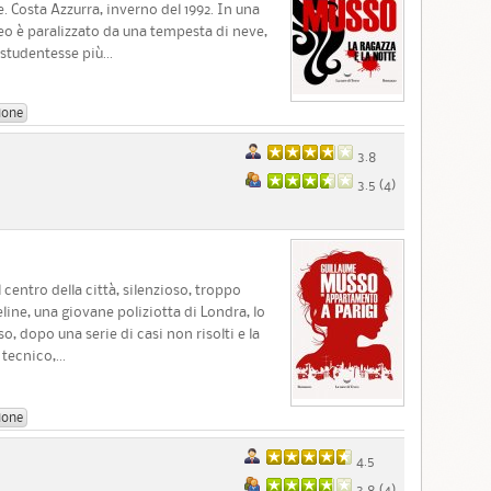
. Costa Azzurra, inverno del 1992. In una
ceo è paralizzato da una tempesta di neve,
studentesse più...
ione
3.8
3.5 (
4
)
centro della città, silenzioso, troppo
ine, una giovane poliziotta di Londra, lo
o, dopo una serie di casi non risolti e la
tecnico,...
ione
4.5
3.8 (
4
)