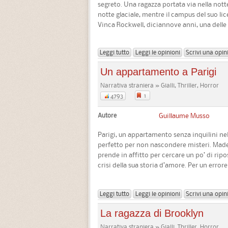
segreto. Una ragazza portata via nella notte
notte glaciale, mentre il campus del suo li
Vinca Rockwell, diciannove anni, una delle 
Leggi tutto
Leggi le opinioni
Scrivi una opin
Un appartamento a Parigi
Narrativa straniera » Gialli, Thriller, Horror
1
4793
Autore
Guillaume Musso
Parigi, un appartamento senza inquilini nel 
perfetto per non nascondere misteri. Madel
prende in affitto per cercare un po’ di ripos
crisi della sua storia d’amore. Per un errore 
Leggi tutto
Leggi le opinioni
Scrivi una opin
La ragazza di Brooklyn
Narrativa straniera » Gialli, Thriller, Horror