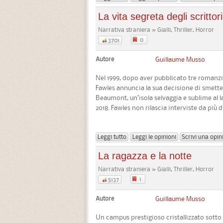
La vita segreta degli scrittori
Narrativa straniera » Gialli, Thriller, Horror
0
3701
Autore
Guillaume Musso
Nel 1999, dopo aver pubblicato tre romanzi 
Fawles annuncia la sua decisione di smettere
Beaumont, un’isola selvaggia e sublime al 
2018. Fawles non rilascia interviste da più d
Leggi tutto
Leggi le opinioni
Scrivi una opin
La ragazza e la notte
Narrativa straniera » Gialli, Thriller, Horror
1
5137
Autore
Guillaume Musso
Un campus prestigioso cristallizzato sotto l