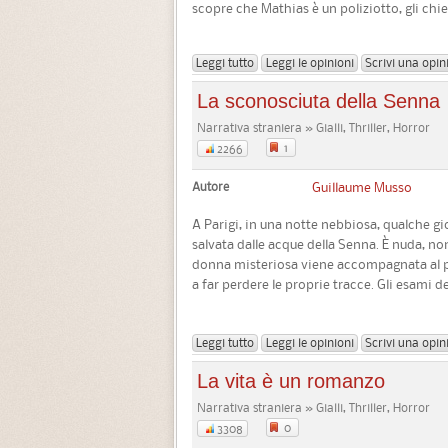
scopre che Mathias è un poliziotto, gli chie
Leggi tutto
Leggi le opinioni
Scrivi una opin
La sconosciuta della Senna
Narrativa straniera » Gialli, Thriller, Horror
1
2266
Autore
Guillaume Musso
A Parigi, in una notte nebbiosa, qualche g
salvata dalle acque della Senna. È nuda, non
donna misteriosa viene accompagnata al p
a far perdere le proprie tracce. Gli esami del
Leggi tutto
Leggi le opinioni
Scrivi una opin
La vita è un romanzo
Narrativa straniera » Gialli, Thriller, Horror
0
3308