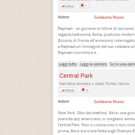
1
5264
Autore
Guillaume Musso
Raphael - un giovane scrittore di successo
ragazza bellissima, Anna, piuttosto mister
Azzurra, di fronte all'ennesimo interrogat
a Raphael un'immagine dal suo cellulare url
Raphael inorridisce e...
Leggi tutto
Leggi le opinioni
Scrivi una opin
Central Park
Narrativa straniera » Gialli, Thriller, Horror
5
9668
Autore
Guillaume Musso
New York. Otto del mattino. Alice, una giova
pianista jazz americano, si svegliano amma
Central Park. Non si conoscono e non ricord
prima, Alice era a una festa sugli Champs-El