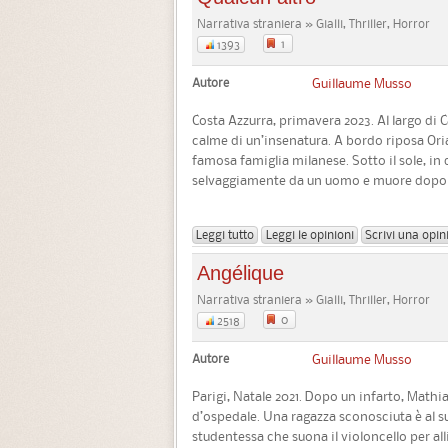
Narrativa straniera » Gialli, Thriller, Horror
1
1393
Autore
Guillaume Musso
Costa Azzurra, primavera 2023. Al largo di
calme di un’insenatura. A bordo riposa Oria
famosa famiglia milanese. Sotto il sole, in 
selvaggiamente da un uomo e muore dopo di
Leggi tutto
Leggi le opinioni
Scrivi una opin
Angélique
Narrativa straniera » Gialli, Thriller, Horror
0
2518
Autore
Guillaume Musso
Parigi, Natale 2021. Dopo un infarto, Mathias
d’ospedale. Una ragazza sconosciuta è al su
studentessa che suona il violoncello per all