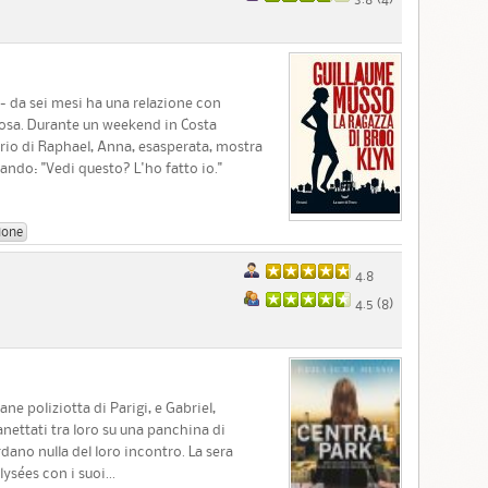
 - da sei mesi ha una relazione con
iosa. Durante un weekend in Costa
orio di Raphael, Anna, esasperata, mostra
ando: "Vedi questo? L'ho fatto io."
ione
4.8
4.5 (
8
)
ne poliziotta di Parigi, e Gabriel,
nettati tra loro su una panchina di
ano nulla del loro incontro. La sera
ysées con i suoi...