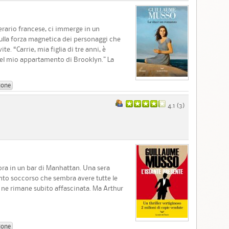
terario francese, ci immerge in un
sulla forza magnetica dei personaggi che
e. “Carrie, mia figlia di tre anni, è
l mio appartamento di Brooklyn.” La
ione
4.1 (
3
)
avora in un bar di Manhattan. Una sera
to soccorso che sembra avere tutte le
tti ne rimane subito affascinata. Ma Arthur
ione