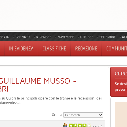
BRAIO
GENNAIO
DICEMBRE
NOVEMBRE
OTTOBRE
SETTEMBRE
AG
IN EVIDENZA
CLASSIFICHE
REDAZIONE
COMMUNI
CER
I GUILLAUME MUSSO -
Se des
BRI
present
a su QLibri le principali opere con le trame e le recensioni dei
piacevolezza.
Ordina
4.0 (
2
)