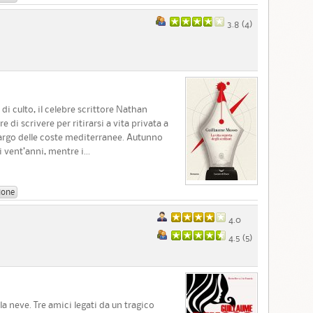
3.8 (
4
)
di culto, il celebre scrittore Nathan
 di scrivere per ritirarsi a vita privata a
largo delle coste mediterranee. Autunno
i vent’anni, mentre i...
ione
4.0
4.5 (
5
)
a neve. Tre amici legati da un tragico