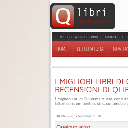
IN LIBRERIA IN SETTEMBRE
MARZO
FEB
HOME
LETTERATURA
NOVITA'
I MIGLIORI LIBRI D
RECENSIONI DI QLI
I migliori libri di Guillaume Musso, consult
lettori con commenti su stile, contenuti e 
20 risultati - visualizzati 1 - 20
Qualcun altro