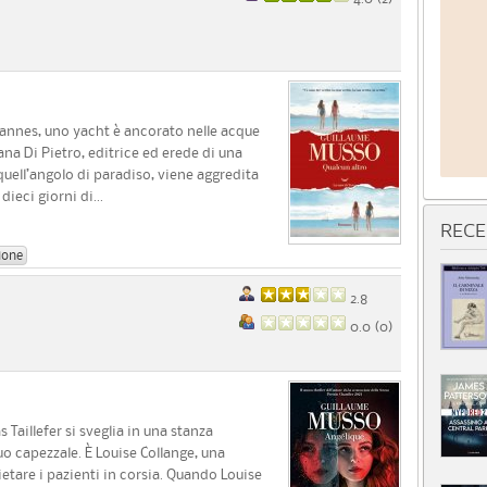
 Cannes, uno yacht è ancorato nelle acque
na Di Pietro, editrice ed erede di una
quell’angolo di paradiso, viene aggredita
eci giorni di...
RECE
ione
2.8
0.0 (
0
)
 Taillefer si sveglia in una stanza
o capezzale. È Louise Collange, una
ietare i pazienti in corsia. Quando Louise