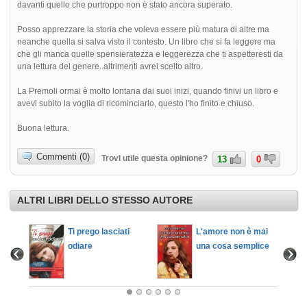
davanti quello che purtroppo non è stato ancora superato.
Posso apprezzare la storia che voleva essere più matura di altre ma
neanche quella si salva visto il contesto. Un libro che si fa leggere ma
che gli manca quelle spensieratezza e leggerezza che ti aspetteresti da
una lettura del genere..altrimenti avrei scelto altro.
La Premoli ormai è molto lontana dai suoi inizi, quando finivi un libro e
avevi subito la voglia di ricominciarlo, questo l'ho finito e chiuso.
Buona lettura.
Commenti (0)
Trovi utile questa opinione?
13
0
ALTRI LIBRI DELLO STESSO AUTORE
e sarà
Ti prego lasciati
L'amore non è mai
odiare
una cosa semplice