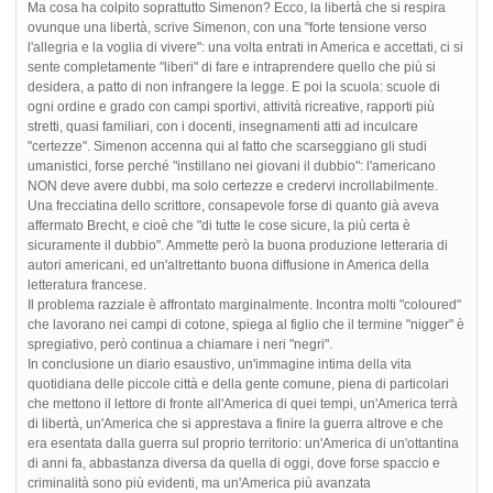
Ma cosa ha colpito soprattutto Simenon? Ecco, la libertà che si respira
ovunque una libertà, scrive Simenon, con una "forte tensione verso
l'allegria e la voglia di vivere": una volta entrati in America e accettati, ci si
sente completamente "liberi" di fare e intraprendere quello che più si
desidera, a patto di non infrangere la legge. E poi la scuola: scuole di
ogni ordine e grado con campi sportivi, attività ricreative, rapporti più
stretti, quasi familiari, con i docenti, insegnamenti atti ad inculcare
"certezze". Simenon accenna qui al fatto che scarseggiano gli studi
umanistici, forse perché "instillano nei giovani il dubbio": l'americano
NON deve avere dubbi, ma solo certezze e credervi incrollabilmente.
Una frecciatina dello scrittore, consapevole forse di quanto già aveva
affermato Brecht, e cioè che "di tutte le cose sicure, la più certa è
sicuramente il dubbio". Ammette però la buona produzione letteraria di
autori americani, ed un'altrettanto buona diffusione in America della
letteratura francese.
Il problema razziale è affrontato marginalmente. Incontra molti "coloured"
che lavorano nei campi di cotone, spiega al figlio che il termine "nigger" è
spregiativo, però continua a chiamare i neri "negri".
In conclusione un diario esaustivo, un'immagine intima della vita
quotidiana delle piccole città e della gente comune, piena di particolari
che mettono il lettore di fronte all'America di quei tempi, un'America terrà
di libertà, un'America che si apprestava a finire la guerra altrove e che
era esentata dalla guerra sul proprio territorio: un'America di un'ottantina
di anni fa, abbastanza diversa da quella di oggi, dove forse spaccio e
criminalità sono più evidenti, ma un'America più avanzata