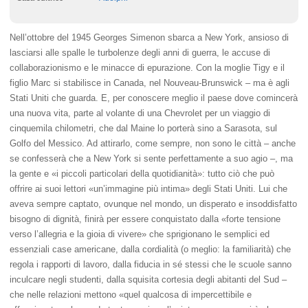
Nell’ottobre del 1945 Georges Simenon sbarca a New York, ansioso di
lasciarsi alle spalle le turbo­lenze degli anni di guerra, le accuse di
collabora­zionismo e le minacce di epurazione. Con la mo­glie Tigy e il
figlio Marc si stabilisce in Canada, nel Nouveau-­Brunswick – ma è agli
Stati Uniti che guar­da. E, per conoscere meglio il paese dove comince­rà
una nuova vita, parte al volante di una Chevro­let per un viaggio di
cinquemila chilometri, che dal Maine lo porterà sino a Sarasota, sul
Golfo del Messico. Ad attirarlo, come sempre, non sono le città – anche
se confesserà che a New York si sente perfettamente a suo agio –, ma
la gente e «i piccoli particolari della quotidianità»: tutto ciò che può
offrire ai suoi lettori «un’immagine più intima» degli Stati Uniti. Lui che
aveva sempre captato, o­vunque nel mondo, un disperato e insoddisfatto
bisogno di dignità, finirà per essere conquistato dalla «forte tensione
verso l’allegria e la gioia di vivere» che sprigionano le semplici ed
essenziali case americane, dalla cordialità (o meglio: la fa­miliarità) che
regola i rapporti di lavoro, dalla fiducia in sé stessi che le scuole sanno
inculcare negli studenti, dalla squisita cortesia degli abitanti del Sud –
che nelle relazioni mettono «quel qual­cosa di impercettibile e