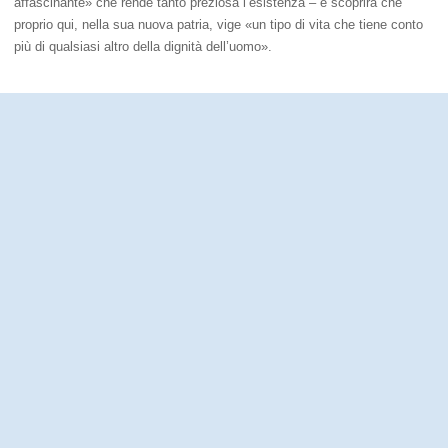
affascinante» che rende tanto preziosa l’esistenza – e scoprirà che
proprio qui, nella sua nuova patria, vige «un tipo di vita che tiene conto
più di qualsiasi altro della dignità dell’uomo».