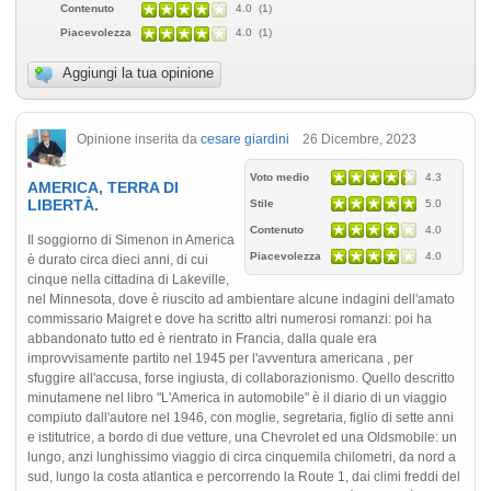
Contenuto
4.0 (1)
Piacevolezza
4.0 (1)
Aggiungi la tua opinione
Opinione inserita da
cesare giardini
26 Dicembre, 2023
Voto medio
4.3
AMERICA, TERRA DI
LIBERTÀ.
Stile
5.0
Contenuto
4.0
Il soggiorno di Simenon in America
Piacevolezza
4.0
è durato circa dieci anni, di cui
cinque nella cittadina di Lakeville,
nel Minnesota, dove è riuscito ad ambientare alcune indagini dell'amato
commissario Maigret e dove ha scritto altri numerosi romanzi: poi ha
abbandonato tutto ed è rientrato in Francia, dalla quale era
improvvisamente partito nel 1945 per l'avventura americana , per
sfuggire all'accusa, forse ingiusta, di collaborazionismo. Quello descritto
minutamene nel libro "L'America in automobile" è il diario di un viaggio
compiuto dall'autore nel 1946, con moglie, segretaria, figlio di sette anni
e istitutrice, a bordo di due vetture, una Chevrolet ed una Oldsmobile: un
lungo, anzi lunghissimo viaggio di circa cinquemila chilometri, da nord a
sud, lungo la costa atlantica e percorrendo la Route 1, dai climi freddi del