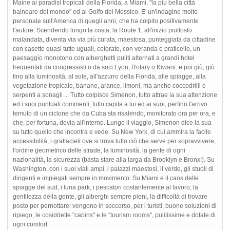
Maine ai paradisi tropicali della Florida, a Miami, "la più bella città
balneare del mondo" ed al Golfo del Messico. E' un'indagine molto
personale sull'America di quegli anni, che ha colpito positivamente
l'autore. Scendendo lungo la costa, la Route 1, all'inizio piuttosto
malandata, diventa via via più curata, maestosa, punteggiata da cittadine
con casette quasi tutte uguali, colorate, con veranda e praticello, un
paesaggio monotono con alberghetti puliti alternati a grandi hotel
frequentati da congressisti o da soci Lyon, Rotary o Kiwani: e poi giù, giù
fino alla luminosità, al sole, all'azzurro della Florida, alle spiagge, alla
vegetazione tropicale, banane, arance, limoni, ma anche coccodrilli e
serpenti a sonagli ... Tutto colpisce Simenon, tutto attrae la sua attenzione
ed i suoi puntuali commenti, tutto capita a lui ed ai suoi, perfino l'arrivo
temuto di un ciclone che da Cuba sta risalendo, monitorato ora per ora, e
che, per fortuna, devia all'interno. Lungo il viaggio, Simenon dice la sua
su tutto quello che incontra e vede. Su New York, di cui ammira la facile
accessibilità, i grattacieli ove si trova tutto ciò che serve per sopravvivere,
l'ordine geometrico delle strade, la luminosità, la gente di ogni
nazionalità, la sicurezza (basta stare alla larga da Brooklyn e Bronx!). Su
Washington, con i suoi viali ampi, i palazzi maestosi, il verde, gli stuoli di
dirigenti e impiegati sempre in movimento. Su Miami e il caos delle
spiagge del sud, i luna park, i pescatori costantemente al lavoro, la
gentilezza della gente, gli alberghi sempre pieni, la difficoltà di trovare
posto per pernottare: vengono in soccorso, per i turisti, buone soluzioni di
ripiego, le cosiddette "cabins" e le "tourism rooms", pulitissime e dotate di
ogni comfort.