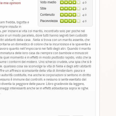
Voto medio
4.0
le mie opinioni
Stile
4.0
Contenuto
4.0
Piacevolezza
4.0
dam fredda, bigotta e
empre vissuta in
 per iniziare al vita col marito, incontrato solo per poche nel
isce in un modo parallelo, dove tutti hanno segreti ben custoditi
tri abitanti della casa. .Nella si trova con un marito assente, che
itaria un domestico di colore che la incuriosisce e la spaventa e
lavoro quanto nell'impicciarsi nei fatti degli atri. Quando il marito
na miniatura delle loro casa da riempire con bambole e minuscoli
. Da quel momento e in effetti in modo piuttosto rapido, visto che la
ssume i contorni del mistero. Uno scherzo crudele, una spia che si è
 qualsiasi cosa sia sconvolge la vita di Nella e degli altri abitanti
 offre un affresco sconsolante della vita di Amsterdam: paura e
e autorità costituite, ma anche le corporazioni si sentono in diritto
. Nessuno è immune dai controlli: e nessuno si sente esentato dal
ti diventa la peggiore delle paure. Libro gradevole da leggere,
naggi interessanti anche se in effetti abbastanza sopra le righe.
.