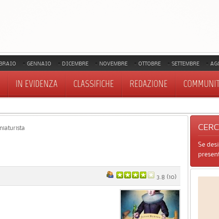
BRAIO
GENNAIO
DICEMBRE
NOVEMBRE
OTTOBRE
SETTEMBRE
AG
IN EVIDENZA
CLASSIFICHE
REDAZIONE
COMMUNI
CER
niaturista
Se des
present
3.8
(
10
)