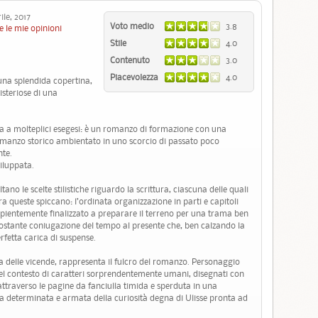
le, 2017
Voto medio
3.8
e le mie opinioni
Stile
4.0
Contenuto
3.0
Piacevolezza
4.0
 una splendida copertina,
isteriose di una
sta a molteplici esegesi: è un romanzo di formazione con una
omanzo storico ambientato in uno scorcio di passato poco
nte.
iluppata.
ano le scelte stilistiche riguardo la scrittura, ciascuna delle quali
ra queste spiccano: l’ordinata organizzazione in parti e capitoli
pientemente finalizzato a preparare il terreno per una trama ben
costante coniugazione del tempo al presente che, ben calzando la
fetta carica di suspense.
a delle vicende, rappresenta il fulcro del romanzo. Personaggio
el contesto di caratteri sorprendentemente umani, disegnati con
ttraverso le pagine da fanciulla timida e sperduta in una
na determinata e armata della curiosità degna di Ulisse pronta ad