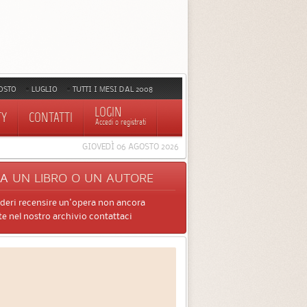
OSTO
LUGLIO
TUTTI I MESI DAL 2008
LOGIN
TY
CONTATTI
Accedi o registrati
GIOVEDÌ 06 AGOSTO 2026
CA
UN LIBRO O UN AUTORE
ideri recensire un'opera non ancora
e nel nostro archivio contattaci