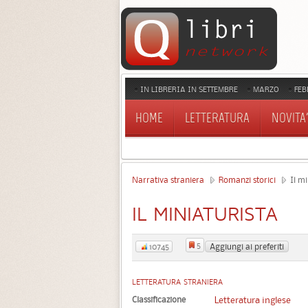
IN LIBRERIA IN SETTEMBRE
MARZO
FEB
HOME
LETTERATURA
NOVITA'
Narrativa straniera
Romanzi storici
Il mi
IL MINIATURISTA
5
Aggiungi ai preferiti
10745
LETTERATURA STRANIERA
Classificazione
Letteratura inglese