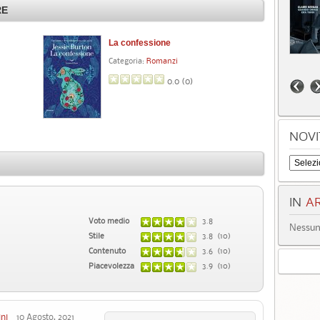
RE
La confessione
Categoria:
Romanzi
0.0 (
0
)
NOVI
IN
AR
Voto medio
3.8
Nessun 
Stile
3.8 (10)
Contenuto
3.6 (10)
Piacevolezza
3.9 (10)
ini
10 Agosto, 2021