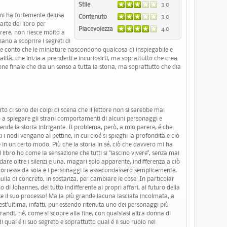
Stile
3.0
mi ha fortemente delusa
Contenuto
3.0
arte del libro per
Piacevolezza
4.0
arere, non riesce molto a
iano a scoprire i segreti di
e conto che le miniature nascondono qualcosa di inspiegabile e
alità, che inizia a prenderti e incuriosirti, ma soprattutto che crea
one finale che dia un senso a tutta la storia, ma soprattutto che dia
to ci sono dei colpi di scena che il lettore non si sarebbe mai
 a spiegare gli strani comportamenti di alcuni personaggi e
ende la storia intrigante. Il problema, però, a mio parere, é che
 i nodi vengano al pettine, in cui cioé si spieghi la profondità e ciò
in un certo modo. Più che la storia in sé, ciò che davvero mi ha
l libro ho come la sensazione che tutti si "lascino vivere", senza mai
re oltre i silenzi e una, magari solo apparente, indifferenza a ciò
orresse da sola e i personaggi la assecondassero semplicemente,
la di concreto, in sostanza, per cambiare le cose. In particolar
di Johannes, del tutto indifferente ai propri affari, al futuro della
te il suo processo! Ma la più grande lacuna lasciata incolmata, a
est'ultima, infatti, pur essendo ritenuta uno dei personaggi più
andt, né, come si scopre alla fine, con qualsiasi altra donna di
qual é il suo segreto e soprattutto qual é il suo ruolo nel