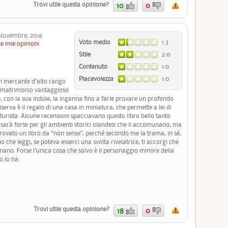
Trovi utile questa opinione?
10
0
ovembre, 2018
Voto medio
1.3
le mie opinioni
Stile
2.0
Contenuto
1.0
Piacevolezza
1.0
un mercante d’alto rango
o matrimonio vantaggioso
 con la sua indole, la inganna fino a farle provare un profondo
serva è il regalo di una casa in miniatura, che permette a lei di
turista. Alcune recensioni spacciavano questo libro bello tanto
 sarà forse per gli ambienti storici olandesi che li accomunano, ma
 trovato un libro da “non sense”, perché secondo me la trama, in sé,
he leggi, se poteva esserci una svolta rivelatrice, ti accorgi che
ano. Forse l’unica cosa che salvo è il personaggio minore della
o lo ha.
Trovi utile questa opinione?
18
0