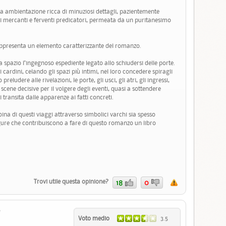
na ambientazione ricca di minuziosi dettagli, pazientemente
idi mercanti e ferventi predicatori, permeata da un puritanesimo
rappresenta un elemento caratterizzante del romanzo.
a spazio l’ingegnoso espediente legato allo schiudersi delle porte.
 cardini, celando gli spazi più intimi, nel loro concedere spiragli
reludere alle rivelazioni, le porte, gli usci, gli atri, gli ingressi,
cene decisive per il volgere degli eventi, quasi a sottendere
i transita dalle apparenze ai fatti concreti.
oina di questi viaggi attraverso simbolici varchi sia spesso
ure che contribuiscono a fare di questo romanzo un libro
Trovi utile questa opinione?
18
0
7
Voto medio
3.5