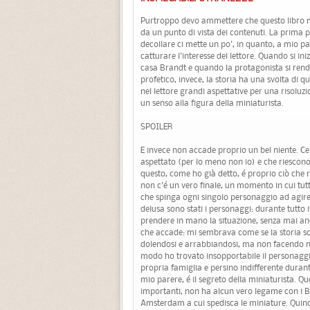
Purtroppo devo ammettere che questo libro 
da un punto di vista dei contenuti. La prima p
decollare ci mette un po', in quanto, a mio p
catturare l'interesse del lettore. Quando si iniz
casa Brandt e quando la protagonista si rend
profetico, invece, la storia ha una svolta di qu
nel lettore grandi aspettative per una risoluzi
un senso alla figura della miniaturista.
SPOILER
E invece non accade proprio un bel niente. Cer
aspettato (per lo meno non io) e che riescono
questo, come ho già detto, é proprio ciò che r
non c'é un vero finale, un momento in cui tutti
che spinga ogni singolo personaggio ad agire 
delusa sono stati i personaggi: durante tutto i
prendere in mano la situazione, senza mai anda
che accade: mi sembrava come se la storia sc
dolendosi e arrabbiandosi, ma non facendo nul
modo ho trovato insopportabile il personaggio 
propria famiglia e persino indifferente duran
mio parere, é il segreto della miniaturista. Qu
importanti, non ha alcun vero legame con i Br
Amsterdam a cui spedisca le miniature. Quindi 