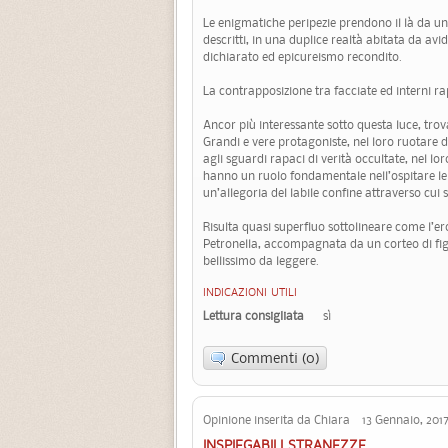
Le enigmatiche peripezie prendono il là da u
descritti, in una duplice realtà abitata da av
dichiarato ed epicureismo recondito.
La contrapposizione tra facciate ed interni 
Ancor più interessante sotto questa luce, trov
Grandi e vere protagoniste, nel loro ruotare di
agli sguardi rapaci di verità occultate, nel loro p
hanno un ruolo fondamentale nell’ospitare le s
un’allegoria del labile confine attraverso cui s
Risulta quasi superfluo sottolineare come l’er
Petronella, accompagnata da un corteo di fig
bellissimo da leggere.
INDICAZIONI UTILI
Lettura consigliata
sì
Commenti (0)
Opinione inserita da Chiara 13 Gennaio, 201
INSPIEGABILI STRANEZZE