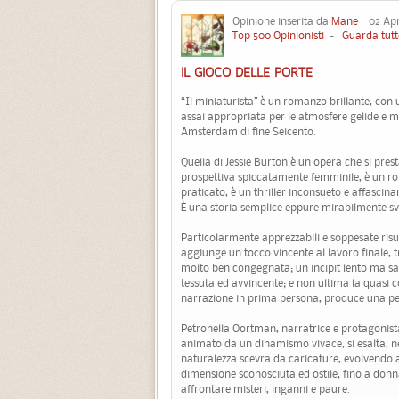
Opinione inserita da
Mane
02 Apri
Top 500 Opinionisti
-
Guarda tutt
IL GIOCO DELLE PORTE
“Il miniaturista” è un romanzo brillante, con
assai appropriata per le atmosfere gelide e m
Amsterdam di fine Seicento.
Quella di Jessie Burton è un opera che si pre
prospettiva spiccatamente femminile, è un r
praticato, è un thriller inconsueto e affascina
È una storia semplice eppure mirabilmente sv
Particolarmente apprezzabili e soppesate risult
aggiunge un tocco vincente al lavoro finale, t
molto ben congegnata; un incipit lento ma sa
tessuta ed avvincente; e non ultima la quasi 
narrazione in prima persona, produce una per
Petronella Oortman, narratrice e protagonist
animato da un dinamismo vivace, si esalta, n
naturalezza scevra da caricature, evolvendo a
dimensione sconosciuta ed ostile, fino a don
affrontare misteri, inganni e paure.