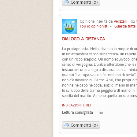
Commenti (0)
Opinione inserita da
Pelizzari
02 N
Top 10 opinionisti
-
Guarda tutte 
DIALOGO A DISTANZA
La protagonista, Nella, diventa la moglie di 
in un’atmosfera tardo seicentesca: un rapid
con un ricco scapolo. Un uomo equivoco, che,
senso di vergogna. L’unica attenzione che le ri
instaurare un dialogo a distanza con la minia
quanto “La ragazza con l’orecchino di perla”,
non c’è davvero null’altro. Anzi, l’ho proprio
non ha né capo né coda, anzi di mano in mano c
lo sviluppo della trama peggiora di mano in m
sorella del marito. Almeno quello un suo sens
INDICAZIONI UTILI
Lettura consigliata
no
Commenti (0)