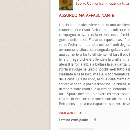
Top 50 Opinionisti
-
Guarda tutte 
ASSURDO MA AFFASCINANTE
Un libro dalle atmosfere cupe di una Amster
crudele di fine 1.600. Nella, una diciottenne s
campagna arriva in città in una serata fredda,
giorno delle nozze. Entrando i quella casa fin
verso l'esterno ma anche nei confronti degli al
nemmeno la sfiora, una cognata gelida e autor
una cameriera tanto efficiente nel fare il suo 
le fa un regalo che la offende e la umilia: u
utensili la follia inizia a ballare la sua danza
storia si svolge nel giro di pochi mesi tutto a
insediata a casa loro, magia, o soprannaturale.
della casa. Questo libro, al di là della trama
controllo sono le parole d'ordine. La chiesa, l
di tenere sotto controllo la vita dei cittadini
farli. Spiare diventa un dovere ed essere spia
capace di incuriosire e anche con alcuni perso
Bella prosa, ricca ma capace di scorrere lieve
INDICAZIONI UTILI
Lettura consigliata
sì