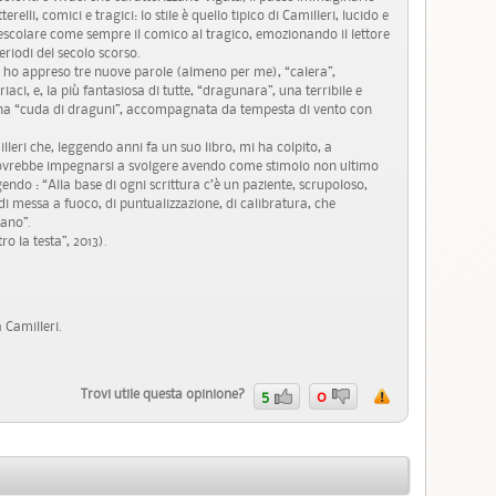
terelli, comici e tragici: lo stile è quello tipico di Camilleri, lucido e
mescolare come sempre il comico al tragico, emozionando il lettore
riodi del secolo scorso.
no: ho appreso tre nuove parole (almeno per me), “calera”,
riaci, e, la più fantasiosa di tutte, “dragunara”, una terribile e
na “cuda di draguni”, accompagnata da tempesta di vento con
lleri che, leggendo anni fa un suo libro, mi ha colpito, a
 dovrebbe impegnarsi a svolgere avendo come stimolo non ultimo
ndo : “Alla base di ogni scrittura c’è un paziente, scrupoloso,
 di messa a fuoco, di puntualizzazione, di calibratura, che
iano”.
o la testa”, 2013).
 Camilleri.
Trovi utile questa opinione?
5
0