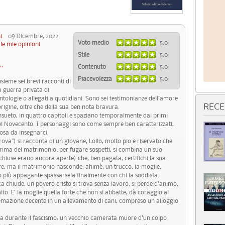
i
09 Dicembre, 2022
Voto medio
5.0
le mie opinioni
Stile
5.0
.
Contenuto
5.0
Piacevolezza
5.0
nsieme sei brevi racconti di
a guerra privata di
antologie o allegati a quotidiani. Sono sei testimonianze dell’amore
RECE
origine, oltre che della sua ben nota bravura.
nsueto, in quattro capitoli e spaziano temporalmente dai primi
el Novecento. I personaggi sono come sempre ben caratterizzati,
osa da insegnarci.
ova”) si racconta di un giovane, Lollo, molto pio e riservato che
prima del matrimonio: per fugare sospetti, si combina un suo
chiuse erano ancora aperte) che, ben pagata, certifichi la sua
nare, ma il matrimonio nasconde, ahimè, un trucco: la moglie,
 più appagante spassarsela finalmente con chi la soddisfa.
ca chiude, un povero cristo si trova senza lavoro, si perde d’animo,
to. E’ la moglie quella forte che non si abbatte, dà coraggio al
temazione decente in un allevamento di cani, compreso un alloggio
ta durante il fascismo: un vecchio camerata muore d’un colpo