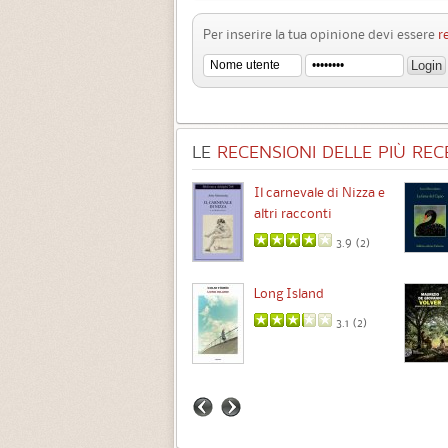
Per inserire la tua opinione devi essere
r
LE
RECENSIONI DELLE PIÙ RECE
Chimere
Il carnevale di Nizza e
altri racconti
3.5 (
1
)
3.9 (
2
)
Intermezzo
Long Island
3.7 (
3
)
3.1 (
2
)