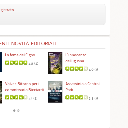
egistrato
.
NTI NOVITÀ EDITORIALI
La fame del Cigno
L'innocenza
Id
dell'iguana
4.8 (
2
)
4.0 (
1
)
Ta
Volver. Ritorno per il
Assassinio a Central
commissario Ricciardi
Park
4.1 (
3
)
3.8 (
1
)