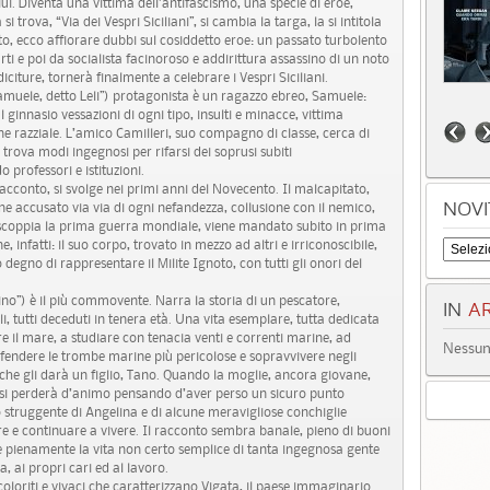
ui. Diventa una vittima dell’antifascismo, una specie di eroe,
 trova, “Via dei Vespri Siciliani”, si cambia la targa, la si intitola
, ecco affiorare dubbi sul cosiddetto eroe: un passato turbolento
i e poi da socialista facinoroso e addirittura assassino di un noto
citure, tornerà finalmente a celebrare i Vespri Siciliani.
amuele, detto Leli”) protagonista è un ragazzo ebreo, Samuele:
l ginnasio vessazioni di ogni tipo, insulti e minacce, vittima
ne razziale. L’amico Camilleri, suo compagno di classe, cerca di
e trova modi ingegnosi per rifarsi dei soprusi subiti
professori e istituzioni.
 racconto, si svolge nei primi anni del Novecento. Il malcapitato,
ne accusato via via di ogni nefandezza, collusione con il nemico,
NOVI
o scoppia la prima guerra mondiale, viene mandato subito in prima
e, infatti: il suo corpo, trovato in mezzo ad altri e irriconoscibile,
 degno di rappresentare il Milite Ignoto, con tutti gli onori del
cino”) è il più commovente. Narra la storia di un pescatore,
IN
AR
lli, tutti deceduti in tenera età. Una vita esemplare, tutta dedicata
e il mare, a studiare con tenacia venti e correnti marine, ad
Nessun 
endere le trombe marine più pericolose e sopravvivere negli
che gli darà un figlio, Tano. Quando la moglie, ancora giovane,
, si perderà d’animo pensando d’aver perso un sicuro punto
 struggente di Angelina e di alcune meravigliose conchiglie
are e continuare a vivere. Il racconto sembra banale, pieno di buoni
ve pienamente la vita non certo semplice di tanta ingegnosa gente
, ai propri cari ed al lavoro.
oloriti e vivaci che caratterizzano Vigata, il paese immaginario