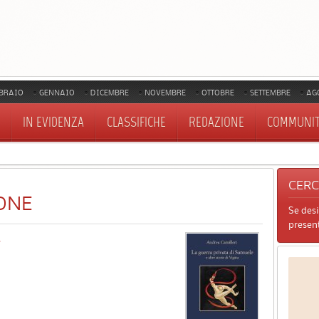
BRAIO
GENNAIO
DICEMBRE
NOVEMBRE
OTTOBRE
SETTEMBRE
AG
IN EVIDENZA
CLASSIFICHE
REDAZIONE
COMMUNI
CER
ONE
Se des
present
e