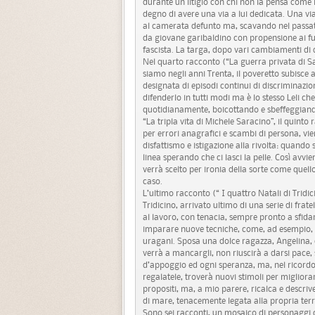
durante un litigio con chi non la pensa come l
degno di avere una via a lui dedicata. Una via si
al camerata defunto ma, scavando nel passato
da giovane garibaldino con propensione ai furt
fascista. La targa, dopo vari cambiamenti di di
Nel quarto racconto (“La guerra privata di S
siamo negli anni Trenta, il poveretto subisce a
designata di episodi continui di discriminazio
difenderlo in tutti modi ma è lo stesso Leli ch
quotidianamente, boicottando e sbeffeggiando 
“La tripla vita di Michele Saracino”, il quinto
per errori anagrafici e scambi di persona, vie
disfattismo e istigazione alla rivolta: quand
linea sperando che ci lasci la pelle. Così avvien
verrà scelto per ironia della sorte come quello
caso.
L’ultimo racconto (“ I quattro Natali di Tridi
Tridicino, arrivato ultimo di una serie di frate
al lavoro, con tenacia, sempre pronto a sfidar
imparare nuove tecniche, come, ad esempio, f
uragani. Sposa una dolce ragazza, Angelina, 
verrà a mancargli, non riuscirà a darsi pace
d’appoggio ed ogni speranza, ma, nel ricordo
regalatele, troverà nuovi stimoli per miglior
propositi, ma, a mio parere, ricalca e descri
di mare, tenacemente legata alla propria terra
Sono sei racconti, un mosaico di personaggi c