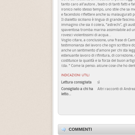
tanto caro all’autore , teatro di tanti fatti e fat
ironico nello stesso tempo, uno stile che sa 
e facendolo riflettere anche su malaugurati pe
Il dialetto siciliano è lingua di grande fasci
immagino che sia il colera, “astrechi”, gli aust
spaventosa tromba marina assimilabile ad u
rovesci violentissimi di acqua...
Voglio citare, a conclusione, una frase di Cami
testimonianza del lavoro che ogni scrittore
anche un sentimento d’amore per chi sta legge
estenuante lavoro di rifinitura, di correzione,
costituisce la qualità e la forza del buon artig
(da: “ Come la penso: alcune cose che ho dentr
INDICAZIONI UTILI
Lettura consigliata
sì
Consigliato a chi ha
Altri racconti di Andrea
letto...
COMMENTI