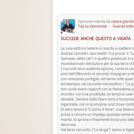
Opinione inserita da
cesare giardin
Top 50 Opinionisti
-
Guarda tutte 
SUCCEDE ANCHE QUESTO A VIGATA ..
La casa editrice Sellerio è riuscita a mettere i
Andrea Camilleri, due inediti (“La prova” e “L
Samuele, detto Leli”) e quattro pubblicati in 
incondizionato dell’autore per la sua terra d’
I racconti sono suddivisi ognuno, come di co
anni dell’Ottocento al secondo dopoguerra d
con minuzioso puntiglio, ed hanno tutti qualc
Ad esempio, nel racconto introduttivo ( “La pr
non vuole avere rapporti con la fidanzatina 
incontro con una prostituta (ai tempi le case 
idoneità. Sembra tutto filare liscio e funzio
ingannata, non si scompone, anzi trova molto
Di altro tenore è “L’uomo è forte”: una fabbri
prova a cercare un impiego qualsiasi senza esi
marito, lo sprona e finalmente trova una sis
decoroso.
Nel terzo racconto (“La targa”) siamo a Viga