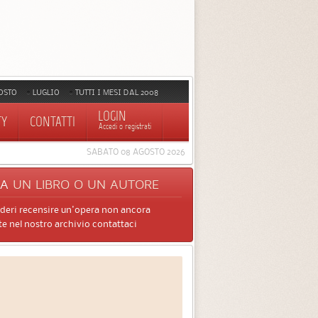
OSTO
LUGLIO
TUTTI I MESI DAL 2008
LOGIN
TY
CONTATTI
Accedi o registrati
SABATO 08 AGOSTO 2026
CA
UN LIBRO O UN AUTORE
ideri recensire un'opera non ancora
e nel nostro archivio contattaci