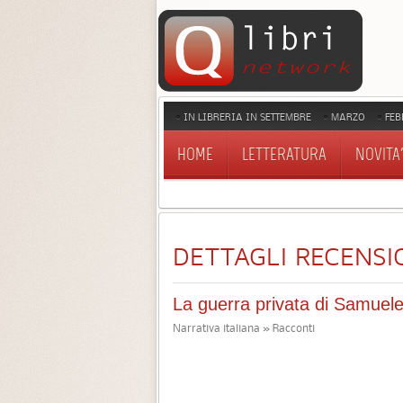
IN LIBRERIA IN SETTEMBRE
MARZO
FEB
HOME
LETTERATURA
NOVITA'
DETTAGLI RECENSI
La guerra privata di Samuel
Narrativa italiana » Racconti