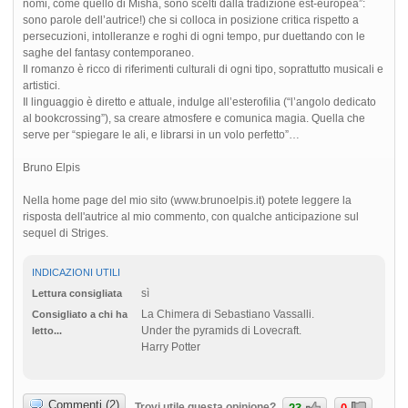
nomi, come quello di Misha, sono scelti dalla tradizione est-europea”:
sono parole dell’autrice!) che si colloca in posizione critica rispetto a
persecuzioni, intolleranze e roghi di ogni tempo, pur duettando con le
saghe del fantasy contemporaneo.
Il romanzo è ricco di riferimenti culturali di ogni tipo, soprattutto musicali e
artistici.
Il linguaggio è diretto e attuale, indulge all’esterofilia (“l’angolo dedicato
al bookcrossing”), sa creare atmosfere e comunica magia. Quella che
serve per “spiegare le ali, e librarsi in un volo perfetto”…
Bruno Elpis
Nella home page del mio sito (www.brunoelpis.it) potete leggere la
risposta dell'autrice al mio commento, con qualche anticipazione sul
sequel di Striges.
INDICAZIONI UTILI
sì
Lettura consigliata
La Chimera di Sebastiano Vassalli.
Consigliato a chi ha
Under the pyramids di Lovecraft.
letto...
Harry Potter
Commenti (2)
Trovi utile questa opinione?