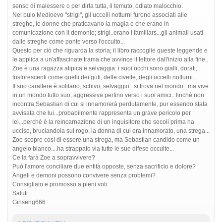
senso di malessere o per dirla tutta, il temuto, odiato malocchio.
Nel buio Medioevo "strigi", gli uccelli notturni furono associati alle
streghe, le donne che praticavano la magia e che erano in
comunicazione con il demonio; strigi..erano i familiars...gli animali usati
dalle streghe come ponte verso l'occulto...
Questo per ciò che riguarda la storia; il libro raccoglie queste leggende e
le applica a un'affascinate trama che avvince il lettore dall'inizio alla fine..
Zoe è una ragazza atipica e selvaggia: i suoi occhi sono gialli, dorati,
fosforescenti come quelli dei gufi, delle civette, degli uccelli notturni...
Il suo carattere è solitario, schivo, selvaggio...si trova nel mondo...ma vive
in un mondo tutto suo, aggressiva perfino verso i suoi amici...finchè non
incontra Sebastian di cui si innamorerà perdutamente, pur essendo stata
avvisata che lui...probabilmente rappresenta un grave pericolo per
lei...perchè è la reincarnazione di un inquisitore che secoli prima ha
ucciso, bruciandola sul rogo, la donna di cui era innamorato, una strega...
Zoe scopre così di essere una strega, ma Sebastian candido come un
angelo bianco....ha strappato via tutte le sue difese occulte...
Ce la farà Zoe a sopravvivere?
Può l'amore conciliare due entità opposte, senza sacrificio e dolore?
Angeli e demoni possono convivere senza problemi?
Consigliato e promosso a pieni voti.
Saluti.
Ginseng666