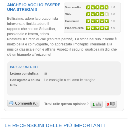
ANCHE IO VOGLIO ESSERE
Voto medio
4.8
UNA STREGA!!!
Stile
4.0
Bellissimo, adoro la protagonista
Contenuto
5.0
introversa e timida, adoro il
Piacevolezza
5.0
rapporto che ha con Sebastian,
passionale e tenero, adoro
Nosferatu il furetto di Zoe (capirete perchè). La storia nel suo insieme è
molto bella e coinvolgente, ho apprezzato i molteplici riferimenti alla
musica classica e non e all'arte. Aspetto il seguito, qualcosa mi dici che
c'è un triangolo all'orizzonte!
INDICAZIONI UTILI
sì
Lettura consigliata
Lo consiglio a chi ama le streghe!
Consigliato a chi ha
letto...
Commenti (0)
Trovi utile questa opinione?
1
0
LE RECENSIONI DELLE PIÙ IMPORTANTI