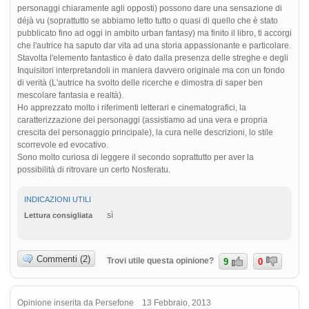
personaggi chiaramente agli opposti) possono dare una sensazione di
déjà vu (soprattutto se abbiamo letto tutto o quasi di quello che è stato
pubblicato fino ad oggi in ambito urban fantasy) ma finito il libro, ti accorgi
che l'autrice ha saputo dar vita ad una storia appassionante e particolare.
Stavolta l'elemento fantastico è dato dalla presenza delle streghe e degli
Inquisitori interpretandoli in maniera davvero originale ma con un fondo
di verità (L'autrice ha svolto delle ricerche e dimostra di saper ben
mescolare fantasia e realtà).
Ho apprezzato molto i riferimenti letterari e cinematografici, la
caratterizzazione dei personaggi (assistiamo ad una vera e propria
crescita del personaggio principale), la cura nelle descrizioni, lo stile
scorrevole ed evocativo.
Sono molto curiosa di leggere il secondo soprattutto per aver la
possibilità di ritrovare un certo Nosferatu.
INDICAZIONI UTILI
sì
Lettura consigliata
Commenti (2)
Trovi utile questa opinione?
9
0
Opinione inserita da Persefone 13 Febbraio, 2013