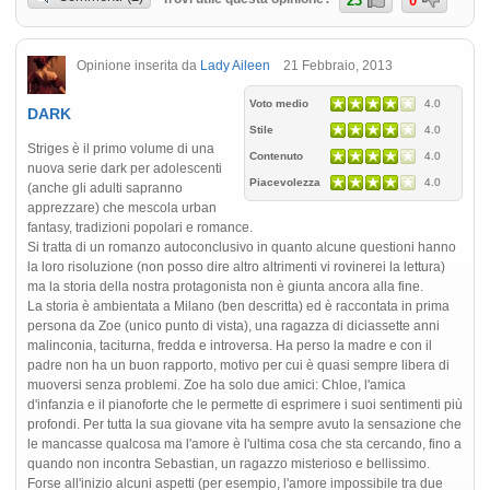
23
0
Opinione inserita da
Lady Aileen
21 Febbraio, 2013
Voto medio
4.0
DARK
Stile
4.0
Striges è il primo volume di una
Contenuto
4.0
nuova serie dark per adolescenti
Piacevolezza
4.0
(anche gli adulti sapranno
apprezzare) che mescola urban
fantasy, tradizioni popolari e romance.
Si tratta di un romanzo autoconclusivo in quanto alcune questioni hanno
la loro risoluzione (non posso dire altro altrimenti vi rovinerei la lettura)
ma la storia della nostra protagonista non è giunta ancora alla fine.
La storia è ambientata a Milano (ben descritta) ed è raccontata in prima
persona da Zoe (unico punto di vista), una ragazza di diciassette anni
malinconia, taciturna, fredda e introversa. Ha perso la madre e con il
padre non ha un buon rapporto, motivo per cui è quasi sempre libera di
muoversi senza problemi. Zoe ha solo due amici: Chloe, l'amica
d'infanzia e il pianoforte che le permette di esprimere i suoi sentimenti più
profondi. Per tutta la sua giovane vita ha sempre avuto la sensazione che
le mancasse qualcosa ma l'amore è l'ultima cosa che sta cercando, fino a
quando non incontra Sebastian, un ragazzo misterioso e bellissimo.
Forse all'inizio alcuni aspetti (per esempio, l'amore impossibile tra due