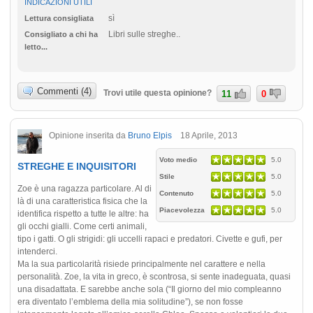
INDICAZIONI UTILI
sì
Lettura consigliata
Libri sulle streghe..
Consigliato a chi ha
letto...
Commenti (4)
Trovi utile questa opinione?
11
0
Opinione inserita da
Bruno Elpis
18 Aprile, 2013
Voto medio
5.0
STREGHE E INQUISITORI
Stile
5.0
Zoe è una ragazza particolare. Al di
Contenuto
5.0
là di una caratteristica fisica che la
Piacevolezza
5.0
identifica rispetto a tutte le altre: ha
gli occhi gialli. Come certi animali,
tipo i gatti. O gli strigidi: gli uccelli rapaci e predatori. Civette e gufi, per
intenderci.
Ma la sua particolarità risiede principalmente nel carattere e nella
personalità. Zoe, la vita in greco, è scontrosa, si sente inadeguata, quasi
una disadattata. E sarebbe anche sola (“Il giorno del mio compleanno
era diventato l’emblema della mia solitudine”), se non fosse