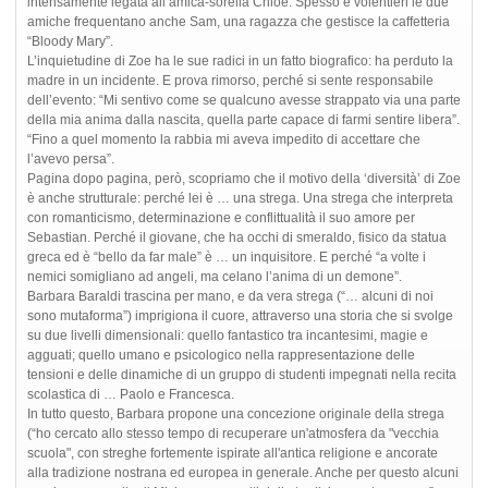
intensamente legata all’amica-sorella Chloe. Spesso e volentieri le due
amiche frequentano anche Sam, una ragazza che gestisce la caffetteria
“Bloody Mary”.
L’inquietudine di Zoe ha le sue radici in un fatto biografico: ha perduto la
madre in un incidente. E prova rimorso, perché si sente responsabile
dell’evento: “Mi sentivo come se qualcuno avesse strappato via una parte
della mia anima dalla nascita, quella parte capace di farmi sentire libera”.
“Fino a quel momento la rabbia mi aveva impedito di accettare che
l’avevo persa”.
Pagina dopo pagina, però, scopriamo che il motivo della ‘diversità’ di Zoe
è anche strutturale: perché lei è … una strega. Una strega che interpreta
con romanticismo, determinazione e conflittualità il suo amore per
Sebastian. Perché il giovane, che ha occhi di smeraldo, fisico da statua
greca ed è “bello da far male” è … un inquisitore. E perché “a volte i
nemici somigliano ad angeli, ma celano l’anima di un demone”.
Barbara Baraldi trascina per mano, e da vera strega (“… alcuni di noi
sono mutaforma”) imprigiona il cuore, attraverso una storia che si svolge
su due livelli dimensionali: quello fantastico tra incantesimi, magie e
agguati; quello umano e psicologico nella rappresentazione delle
tensioni e delle dinamiche di un gruppo di studenti impegnati nella recita
scolastica di … Paolo e Francesca.
In tutto questo, Barbara propone una concezione originale della strega
(“ho cercato allo stesso tempo di recuperare un'atmosfera da "vecchia
scuola", con streghe fortemente ispirate all'antica religione e ancorate
alla tradizione nostrana ed europea in generale. Anche per questo alcuni