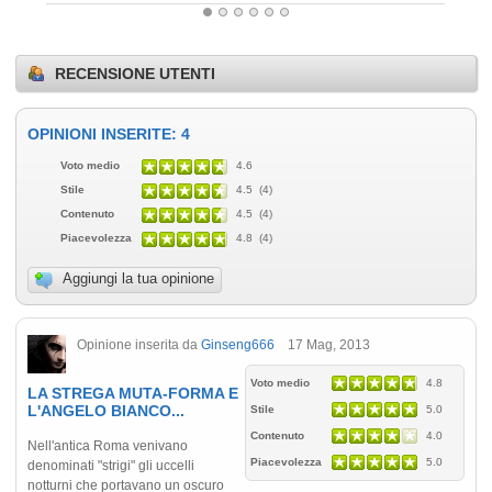
RECENSIONE UTENTI
OPINIONI INSERITE: 4
Voto medio
4.6
Stile
4.5 (4)
Contenuto
4.5 (4)
Piacevolezza
4.8 (4)
Aggiungi la tua opinione
Opinione inserita da
Ginseng666
17 Mag, 2013
Voto medio
4.8
LA STREGA MUTA-FORMA E
L'ANGELO BIANCO...
Stile
5.0
Contenuto
4.0
Nell'antica Roma venivano
Piacevolezza
5.0
denominati "strigi" gli uccelli
notturni che portavano un oscuro