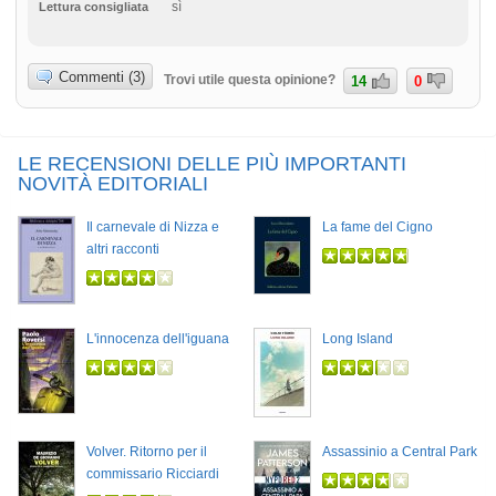
sì
Lettura consigliata
Commenti (3)
Trovi utile questa opinione?
14
0
LE RECENSIONI DELLE PIÙ IMPORTANTI
NOVITÀ EDITORIALI
Il carnevale di Nizza e
La fame del Cigno
altri racconti
L'innocenza dell'iguana
Long Island
Volver. Ritorno per il
Assassinio a Central Park
commissario Ricciardi