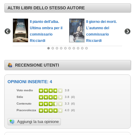
ALTRI LIBRI DELLO STESSO AUTORE
nto
Il pianto dell'alba.
Il giorno dei morti.
Ultima ombra per il
L'autunno del
commissario
commissario
Ricciardi
Ricciardi
RECENSIONE UTENTI
OPINIONI INSERITE: 4
Voto medio
3.8
Stile
3.8 (4)
Contenuto
3.3 (4)
Piacevolezza
4.0 (4)
Aggiungi la tua opinione