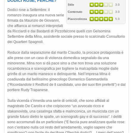
DODICI ROSE, PERCHÉ?
Stile
3.0
Dodici rose a Settembre: il
Contenuto
3.0
romanzo inaugura una nuova serie
Piacevolezza
5.0
firmata da Maurizio de Giovanni,
che affianca ai romanzi interpretati
da Ricciardi e dai Bastardi di Pizzofalcone quelli con Gelsomina
Settembre detta Mina, assistente sociale presso lo scalcinato Consultorio
dei Quartieri Spagnoli.
Reduce dalla separazione dal marito Claudio, la procace protagonista è
alle prese con un caso di violenza domestica segnalato da una
minorenne. Mina non si dà pace sino a che non trova una soluzione
rocambolesca e scenografica per togliere la malcapitata moglie dalle
grinfie di un marito manesco e delinquente. Nell’impresa Mina è
coadiuvata dal bellissimo ginecologo Domenico Gammardella
(“Ricordandole il Redford de Il candidato, uno dei suoi film preferiti”) e dal
portiere Rudy Trapanese.
Sulla vicenda s’innesta una serie di omicidi, che sono affidati al
magistrato De Carolis e che colpiscono “un avvocato ricco e
stakanovista, una casalinga sfatta e malinconica, un musicista con un
grande futuro dietro le spalle, un scenografo gay e di successo”. I delitti
sono accomunati da un particolare (“E faccia pure analizzare quelle rose:
non c’entrano nulla col resto dell’arredamento, voglio sapere che
significano”) non facile da decifrare (“Perché dodici? ... I mesi dell’anno?