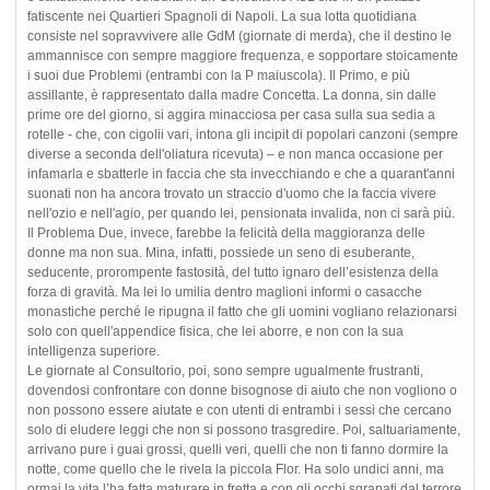
fatiscente nei Quartieri Spagnoli di Napoli. La sua lotta quotidiana
consiste nel sopravvivere alle GdM (giornate di merda), che il destino le
ammannisce con sempre maggiore frequenza, e sopportare stoicamente
i suoi due Problemi (entrambi con la P maiuscola). Il Primo, e più
assillante, è rappresentato dalla madre Concetta. La donna, sin dalle
prime ore del giorno, si aggira minacciosa per casa sulla sua sedia a
rotelle - che, con cigolii vari, intona gli incipit di popolari canzoni (sempre
diverse a seconda dell'oliatura ricevuta) – e non manca occasione per
infamarla e sbatterle in faccia che sta invecchiando e che a quarant'anni
suonati non ha ancora trovato un straccio d'uomo che la faccia vivere
nell'ozio e nell'agio, per quando lei, pensionata invalida, non ci sarà più.
Il Problema Due, invece, farebbe la felicità della maggioranza delle
donne ma non sua. Mina, infatti, possiede un seno di esuberante,
seducente, prorompente fastosità, del tutto ignaro dell’esistenza della
forza di gravità. Ma lei lo umilia dentro maglioni informi o casacche
monastiche perché le ripugna il fatto che gli uomini vogliano relazionarsi
solo con quell'appendice fisica, che lei aborre, e non con la sua
intelligenza superiore.
Le giornate al Consultorio, poi, sono sempre ugualmente frustranti,
dovendosi confrontare con donne bisognose di aiuto che non vogliono o
non possono essere aiutate e con utenti di entrambi i sessi che cercano
solo di eludere leggi che non si possono trasgredire. Poi, saltuariamente,
arrivano pure i guai grossi, quelli veri, quelli che non ti fanno dormire la
notte, come quello che le rivela la piccola Flor. Ha solo undici anni, ma
ormai la vita l’ha fatta maturare in fretta e con gli occhi sgranati dal terrore