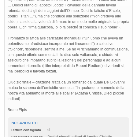
… Dodici erano gli apostoli, dodici i cavalieri della dannata tavola
rotonda, dodici gli dei maggiori dell’Olimpo. Ddici le fatiche d’Ercole,
dodici i Titani…”), ma che conduce alla soluzione (“Non credeva alle
sfide, ma solo alla volontà di firmare in un modo molto originale la propria
opera. E chi firma qualcosa, lo lo fa perché si conosca il suo nome”).
Il romanzo si affida alle caricature individuali (“Un uomo che aveva un
potentissimo afrodisiaco incorporato nei lineamenti”) e collettive
(“Signori’, rispondete, sentite a me. Se no vi richiamano in continuazione,
con queste offerte commerciali. Io dico solo vaffanculo, e chiudo: vi
assicuro che imparano subito la lezione”) dei personaggi e ad alcuni
tormentoni-ritornello (i film interpretati da Robert Redford): divertenti sì,
ma iperbolici e talvolta forzati.
Giudizio finale – citazione, tratta da un romanzo dal quale De Giovanni
mutua lo schema dell’omicidio-vendetta: “In qualunque momento della
nostra vita abbiamo la morte alle spalle” (Agatha Christie, Dieci piccoli
indiani).
Bruno Elpis
INDICAZIONI UTILI
sì
Lettura consigliata