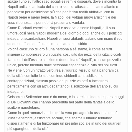
spazio l’uno sull’altro i ceti sociali estremi e disparati, dove s’incontra la
Napoli antica e anticata del centro storico, affascinante, ammaliante e
pericolosa per definizione più che per fattiva realtà abitativa, con la
Napoli bene e meno bene, la Napoli dei volgari nuovi arricchiti e dei
vecchi benestanti per nobiltà presunta o vantata.
Come Ricciardi esercita a Napoli e osserva e sente Napoli, e, il suo
umore, così nella Napoli moderna del giorno d’oggi anche qui i poliziotti
indagano, scandagliano Napoli e i suoi abitanti, tastano con mano il suo
umore, ne “sentono” suoni, rumori, armonie, strida.
Poiché ciascuno di loro è una persona a sé stante, è come se tutti
insieme componessero un puzzle, costituito dai pezzi della città, piccoli
frammenti dell’essere senziente denominato “Napoli”, ciascun pezzetto
unico, perchè mediato dalle personali esperienze di vita dei poliziotti.
Ne viene fuori un ritratto vero, reale, figurato, vissuto, una panoramica
della città, con tutte le sue continue stridenti contraddizioni e
contrapposizioni, ciascun pezzo del puzzle va così a incastrarsi
perfettamente con gli altri, decantando la soluzione dell’arcano su cui
indagano.
Gelsomina Settembre non è da meno, è la sorella minore dei personaggi
di De Giovanni che l’hanno preceduta nel parto della fantasia dello
scrittore napoletano.
Come in quei romanzi, anche qui la vera protagonista assoluta non è
Mina Settembre, assistente sociale, che sbarca il lunario tentando
disperatamente di far funzionare un presidio sociale in uno dei quartieri
più sgangherati della città.