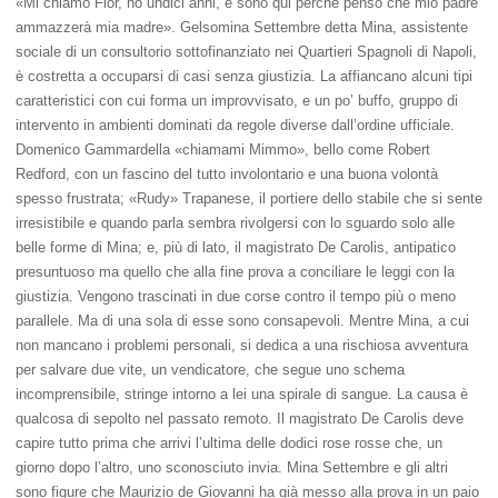
«Mi chiamo Flor, ho undici anni, e sono qui perché penso che mio padre
ammazzerà mia madre». Gelsomina Settembre detta Mina, assistente
sociale di un consultorio sottofinanziato nei Quartieri Spagnoli di Napoli,
è costretta a occuparsi di casi senza giustizia. La affiancano alcuni tipi
caratteristici con cui forma un improvvisato, e un po’ buffo, gruppo di
intervento in ambienti dominati da regole diverse dall’ordine ufficiale.
Domenico Gammardella «chiamami Mimmo», bello come Robert
Redford, con un fascino del tutto involontario e una buona volontà
spesso frustrata; «Rudy» Trapanese, il portiere dello stabile che si sente
irresistibile e quando parla sembra rivolgersi con lo sguardo solo alle
belle forme di Mina; e, più di lato, il magistrato De Carolis, antipatico
presuntuoso ma quello che alla fine prova a conciliare le leggi con la
giustizia. Vengono trascinati in due corse contro il tempo più o meno
parallele. Ma di una sola di esse sono consapevoli. Mentre Mina, a cui
non mancano i problemi personali, si dedica a una rischiosa avventura
per salvare due vite, un vendicatore, che segue uno schema
incomprensibile, stringe intorno a lei una spirale di sangue. La causa è
qualcosa di sepolto nel passato remoto. Il magistrato De Carolis deve
capire tutto prima che arrivi l’ultima delle dodici rose rosse che, un
giorno dopo l’altro, uno sconosciuto invia. Mina Settembre e gli altri
sono figure che Maurizio de Giovanni ha già messo alla prova in un paio