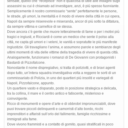
sensate, quello che “recepisce” non è qualcosa di utile alle indagini sugli
assassini su cui è chiamato ad investigare, anzi, è più spesso fuorviante.
Semplicemente il nostro commissario “sente” perfettamente le persone,
le strade, gli umori, la mentalità e il modo di vivere della città in cui opera,
Napoli da sempre miserevole e miseranda, ancor di più sotto la dittatura,
da sempre vittima e carnefice di se stessa.
Dove ancora c’è gente che muore letteralmente di fame o per i motivi più
tragici e ingiusti, e Ricciardi è come un medico che sente il polso alla
città, ne capta gli umori e i veleni, le vanità e sopratutte le più manifeste
ingiustizie. Gli travagliano l’anima, e assumono parole e sembianze degli
ultimi momenti di vita delle vittime della tragedia di vivere di questa città.
Analogamente, funzionano i romanzi di De Giovanni con protagonisti i
Bastardi di Pizzofalcone.
Nonostante il nome dispregiativo, si tratta di poliziotti, e di bravi agenti
dopo tutto, un’intera squadra investigativa volta a reggere le sorti di un
commissariato di Polizia, in uno dei quartieri più insoliti e variegati di
Napoli, Pizzofalcone, appunto.
Un quartiere vasto e disparato, posto in posizione strategica e delicata,
tra la collina, il mare e il centro antico e fatiscente, misterioso e
coinvolgente.
Ricco di monumenti e opere d’arte e di obbrobri impronunciabili, dove
puoi trovare piccoli delinquenti e camorristi d’alto bordo, ricchi
imprenditori e affaristi sull’orlo del fallimento, famiglie ricchissime e
immigrati alla fame.
Dove vivono frammisti e a contatto di gomito, quasi stratificati in poco