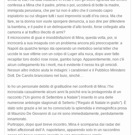
confessa a Mina che il padre, prima o poi, ucciderà di botte la madre,
immigrata peruviana, che per lui non è altro che il comodo capro
espiatorio su cui sfogare tutti i suoi improvvisi scatti d’ira cieca. Ma che
fare, se la donna non vuole sporgere denuncia, a suo dire per difendere
la bambina, e il padre è un delinquente d’alto bordo, forse collegato alla
camorra e al traffico illecito di armi?
Il microcosmo di guai e insoddisfazioni di Mina, questa volta, poi, si
incrocerà a sua insaputa con un problema ancora più preoccupante: a
Napoli da qualche tempo sta operando un metodico serial killer che
uccide le sue vittime con un colpo di Luger alla nuca, dopo aver fatto
recapitar loro dodici rose rosse, gambo lungo. Apparentemente, non c'è
alcun collegamento tra i morti, ma è evidente il nesso tra gli omicidi.
Nessun altro indizio aiuta le indagini: i carabinieri e il Pubblico Ministero
Dott. De Carolis brancolano nel buio, sinché…
Io ho un personale debito di gratitudine nei confronti di Mina: l’ho
incrociata casualmente alcuni anni fa poiché era la protagonista di un
racconto (“Un giorno di Settembre a Natale”) inserito in una delle
numerose antologie stagionali di Sellerio (“Regalo di Natale in giallo”). È
stato solo grazie a lei se ho conosciuto la splendida e immaginifica prosa
di Maurizio De Giovanni di cui mi sono immediatamente, perdutamente
innamorato.
Purtroppo, dopo quel breve incontro, Mina è scomparsa dai radar dei
lettori affezionati dell’A. napoletano, apparendo solo in un raccontino