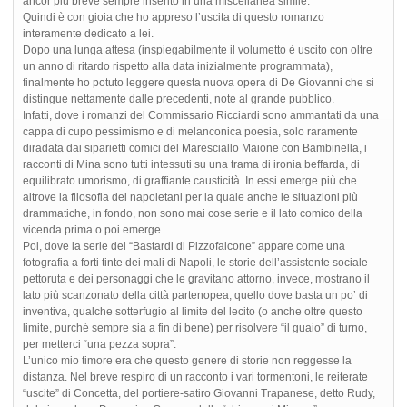
ancor più breve sempre inserito in una miscellanea simile.
Quindi è con gioia che ho appreso l’uscita di questo romanzo
interamente dedicato a lei.
Dopo una lunga attesa (inspiegabilmente il volumetto è uscito con oltre
un anno di ritardo rispetto alla data inizialmente programmata),
finalmente ho potuto leggere questa nuova opera di De Giovanni che si
distingue nettamente dalle precedenti, note al grande pubblico.
Infatti, dove i romanzi del Commissario Ricciardi sono ammantati da una
cappa di cupo pessimismo e di melanconica poesia, solo raramente
diradata dai siparietti comici del Maresciallo Maione con Bambinella, i
racconti di Mina sono tutti intessuti su una trama di ironia beffarda, di
equilibrato umorismo, di graffiante causticità. In essi emerge più che
altrove la filosofia dei napoletani per la quale anche le situazioni più
drammatiche, in fondo, non sono mai cose serie e il lato comico della
vicenda prima o poi emerge.
Poi, dove la serie dei “Bastardi di Pizzofalcone” appare come una
fotografia a forti tinte dei mali di Napoli, le storie dell’assistente sociale
pettoruta e dei personaggi che le gravitano attorno, invece, mostrano il
lato più scanzonato della città partenopea, quello dove basta un po’ di
inventiva, qualche sotterfugio al limite del lecito (o anche oltre questo
limite, purché sempre sia a fin di bene) per risolvere “il guaio” di turno,
per metterci “una pezza sopra”.
L’unico mio timore era che questo genere di storie non reggesse la
distanza. Nel breve respiro di un racconto i vari tormentoni, le reiterate
“uscite” di Concetta, del portiere-satiro Giovanni Trapanese, detto Rudy,