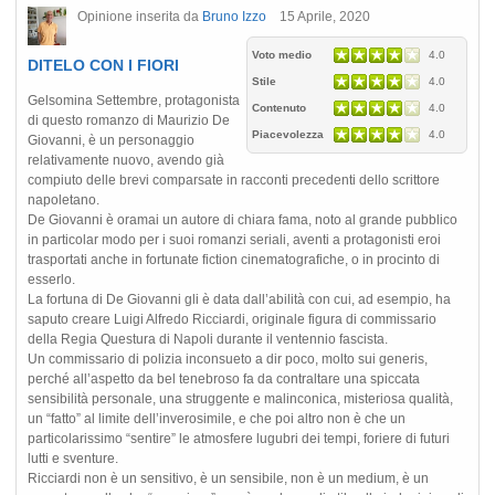
Opinione inserita da
Bruno Izzo
15 Aprile, 2020
Voto medio
4.0
DITELO CON I FIORI
Stile
4.0
Gelsomina Settembre, protagonista
Contenuto
4.0
di questo romanzo di Maurizio De
Piacevolezza
4.0
Giovanni, è un personaggio
relativamente nuovo, avendo già
compiuto delle brevi comparsate in racconti precedenti dello scrittore
napoletano.
De Giovanni è oramai un autore di chiara fama, noto al grande pubblico
in particolar modo per i suoi romanzi seriali, aventi a protagonisti eroi
trasportati anche in fortunate fiction cinematografiche, o in procinto di
esserlo.
La fortuna di De Giovanni gli è data dall’abilità con cui, ad esempio, ha
saputo creare Luigi Alfredo Ricciardi, originale figura di commissario
della Regia Questura di Napoli durante il ventennio fascista.
Un commissario di polizia inconsueto a dir poco, molto sui generis,
perché all’aspetto da bel tenebroso fa da contraltare una spiccata
sensibilità personale, una struggente e malinconica, misteriosa qualità,
un “fatto” al limite dell’inverosimile, e che poi altro non è che un
particolarissimo “sentire” le atmosfere lugubri dei tempi, foriere di futuri
lutti e sventure.
Ricciardi non è un sensitivo, è un sensibile, non è un medium, è un