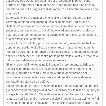
del ginecologo Domenico Gammardella “chiamami Mimmo”, sono
gradevoli e strappano più di un sorriso, quando non una piena risata
liberatoria. Ma sulla lunghezza di un romanzo ce l’avrebbero fatta a non
annoiare?
Sono stato felice di constatare che lo stile e l’abilità letteraria di De
Giovanni abbiano vinto anche questa scommessa: “Dodici rose a
Settembre” si rivela senza dubbio un buon libro, divertente, a momenti
spassoso, pur trattando, coi dovuti rispetto ed empatia, le circostanze
dolorose quando non addirittura tragiche che narra e senza rinunciare a
qualche frase che fa meditare.
Forse l’A. ha insistito troppo su alcuni tormentoni, forse alcune battute
dopo un po’ perdono di efficacia e freschezza, ma complessivamente
l’opera è decisamente gradevole e leggibilissima. I personaggi sono ben
delineati anche per chi li incontra per la prima volta e lo stile è (manco a
dirlo) impeccabile, ma pure brioso e scorrevole.
Gli unici due nei li ho trovati nella trama più propriamente poliziesca.
Infatti il killer delle rose rosse assomiglia decisamente troppo, come
tipologia, modus operandi e moventi, a quello de “Il metodo del
coccodrillo”. Ciò toglie ogni sorpresa al lettore affezionato al quale
sembra di assistere ad un déjà-vu.
Inoltre uno dei pochi colpi di scena di tutto il romanzo va perduto per chi
già conosce il personaggio di Mina e i suoi trascorsi familiari e, quindi, se
lo aspetta sino dall'inizio. Ma va detto in tutta franchezza che questo
romanzo non è un giallo in senso classico: l’indagine di carabinieri e PM
fa solo da fondale alle tribolazioni della deliziosa assistente sociale. Lei