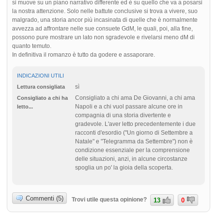
si muove su un piano narrativo differente ed è su quello che va a posarsi
la nostra attenzione. Solo nelle battute conclusive si trova a vivere, suo
malgrado, una storia ancor più incasinata di quelle che è normalmente
avvezza ad affrontare nelle sue consuete GdM, le quali, poi, alla fine,
possono pure mostrare un lato non sgradevole e rivelarsi meno dM di
quanto temuto.
In definitiva il romanzo è tutto da godere e assaporare.
INDICAZIONI UTILI
sì
Lettura consigliata
Consigliato a chi ama De Giovanni, a chi ama
Consigliato a chi ha
Napoli e a chi vuol passare alcune ore in
letto...
compagnia di una storia divertente e
gradevole. L'aver letto precedentemente i due
racconti d'esordio ("Un giorno di Settembre a
Natale" e "Telegramma da Settembre") non è
condizione essenziale per la comprensione
delle situazioni, anzi, in alcune circostanze
spoglia un po' la gioia della scoperta.
Commenti (5)
Trovi utile questa opinione?
13
0