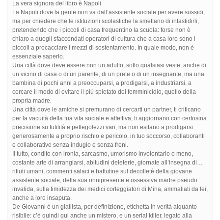
La vera signora del libro è Napoli.
La Napoli dove la gente non va dall’assistente sociale per avere sussidi,
ma per chiedere che le istituzioni scolastiche la smettano di infastidirli,
pretendendo che i piccoli di casa frequentino la scuola: forse non è
chiaro a quegli sfaccendati operatori di cultura che a casa loro sono i
piccoli a procacciare i mezzi di sostentamento. In quale modo, non è
essenziale saperlo.
Una città dove deve essere non un adulto, sotto qualsiasi veste, anche di
un vicino di casa o di un parente, di un prete o di un insegnante, ma una
bambina di pochi anni a preoccuparsi, a prodigarsi, a industriarsi, a
cercare il modo di evitare il più spietato dei femminicidio, quello della
propria madre.
Una città dove le amiche si premurano di cercarti un partner, ti criticano
per la vacuità della tua vita sociale e affettiva, ti aggiornano con certosina
precisione su futilità e pettegolezzi vari, ma non esitano a prodigarsi
generosamente a proprio rischio e pericolo, in tuo soccorso, collaboranti
e collaborative senza indugio e senza freni.
Il tutto, condito con ironia, sarcasmo, umorismo involontario o meno,
costante arte di arrangiarsi, abitudini deleterie, giornate all’insegna di…
rifiuti umani, commenti salaci e battutine sul decolleté della giovane
assistente sociale, della sua onnipresente e ossessiva madre pseudo
invalida, sulla timidezza dei medici corteggiatori di Mina, ammaliati da lei,
anche a loro insaputa.
De Giovanni è un giallista, per definizione, etichetta in verità alquanto
risibile: c’è quindi qui anche un mistero, e un serial killer, legato alla