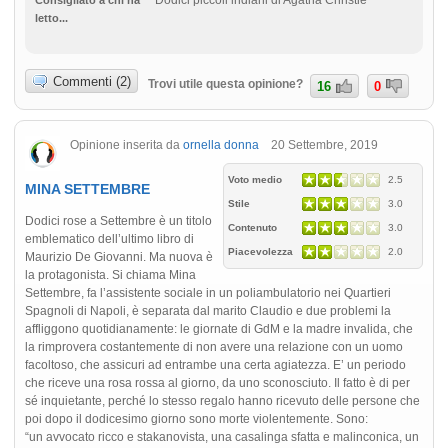
Dodici piccoli indiani di Agatha Christie
Consigliato a chi ha
letto...
Commenti (2)
Trovi utile questa opinione?
16
0
Opinione inserita da
ornella donna
20 Settembre, 2019
Voto medio
2.5
MINA SETTEMBRE
Stile
3.0
Dodici rose a Settembre è un titolo
Contenuto
3.0
emblematico dell’ultimo libro di
Piacevolezza
2.0
Maurizio De Giovanni. Ma nuova è
la protagonista. Si chiama Mina
Settembre, fa l’assistente sociale in un poliambulatorio nei Quartieri
Spagnoli di Napoli, è separata dal marito Claudio e due problemi la
affliggono quotidianamente: le giornate di GdM e la madre invalida, che
la rimprovera costantemente di non avere una relazione con un uomo
facoltoso, che assicuri ad entrambe una certa agiatezza. E’ un periodo
che riceve una rosa rossa al giorno, da uno sconosciuto. Il fatto è di per
sé inquietante, perché lo stesso regalo hanno ricevuto delle persone che
poi dopo il dodicesimo giorno sono morte violentemente. Sono:
“un avvocato ricco e stakanovista, una casalinga sfatta e malinconica, un