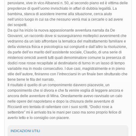
peruviane, vive in vico Albanesi n. 50, al secondo piano ed è vittima delle
prepotenze di quell’uomo invischiato in affari di dubbia legalità. La
bambina, stanca di assistere inerme alla situazione, cerca aiuto
nell’unico luogo in cui sa che nessuno verrà mai a cercarle o ad avere
dei sospetti.
Da qui ha inizio la nuova appassionante avventura narrata da De
Giovanni, un racconto dove si susseguiranno molteplici avvenimenti che
vedranno da un lato affrontare la tematica del maltrattamento familiare e
della violenza fisica e psicologica sui congiunti e dall’altro la risoluzione,
da parte dell’ex marito dell’assistente sociale, Claudio, di una serie di
misteriosi omicidi aventi tutti quali denominatore comune la presenza di
dodici rose rosse recapitate al destinatario di turno in un lasso di tempo
variabile ma in modo consecutivo. I due casi, magistralmente e in pieno
stile dell’autore, finiranno con l’intrecciarsi in un finale ben strutturato che
tiene bene le fila del narrato.
Il risultato è quello di un componimento davvero piacevole, un
componimento che si divora e che fa venire voglia di leggere ancora e
ancora delle avventure di Mina. Onestamente avevo ravvisato un calo
nelle opere del napoletano e dopo la chiusura delle avventure di
Ricciardi ero tentata di rallentare con i suoi scritti. “Dodici rose a
settembre” mi è arrivato tra le mani per caso ma sono proprio felice di
averlo letto e lo consiglio con piacere.
INDICAZIONI UTILI