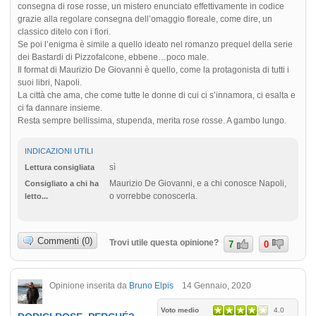
consegna di rose rosse, un mistero enunciato effettivamente in codice
grazie alla regolare consegna dell’omaggio floreale, come dire, un
classico ditelo con i fiori.
Se poi l’enigma è simile a quello ideato nel romanzo prequel della serie
dei Bastardi di Pizzofalcone, ebbene…poco male.
Il format di Maurizio De Giovanni è quello, come la protagonista di tutti i
suoi libri, Napoli.
La città che ama, che come tutte le donne di cui ci s’innamora, ci esalta e
ci fa dannare insieme.
Resta sempre bellissima, stupenda, merita rose rosse. A gambo lungo.
INDICAZIONI UTILI
sì
Lettura consigliata
Maurizio De Giovanni, e a chi conosce Napoli,
Consigliato a chi ha
o vorrebbe conoscerla.
letto...
Commenti (0)
Trovi utile questa opinione?
7
0
Opinione inserita da
Bruno Elpis
14 Gennaio, 2020
Voto medio
4.0