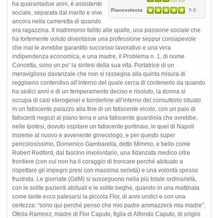
ha quarantadue anni, è assistente
Piacevolezza
5.0
sociale, separata dal marito e vive
ancora nella cameretta di quando
era ragazzina. Il matrimonio fallito alle spalle, una passione sociale che
ha fortemente voluto diventasse una professione seppur consapevole
che mai le avrebbe garantito successo lavorativo e una vera
indipendenza economica, e una madre, il Problema n. 1, di nome
Concetta, sono un po’ la sintesi della sua vita. Portatrice di un
meraviglioso davanzale che non si rassegna alla quinta misura di
reggiseno contenitivo all’interno del quale cerca di contenerlo da quando
ha sedici anni e di un temperamento deciso e risoluto, la donna si
occupa di casi eterogenei e borderline all’interno del consultorio situato
in un fatiscente palazzo alla fine di un fatiscente vicolo, con un paio di
fatiscenti negozi al piano terra e una fatiscente guardiola che avrebbe,
nelle ipotesi, dovuto ospitare un fatiscente portinaio, in quel di Napoli
insieme al nuovo e avvenente ginecologo, e per questo super
pericolosissimo, Domenico Gambarella, detto Mimmo, e bello come
Robert Redford, dal fascino involontario, una fidanzata medico oltre
frontiere (con cui non ha il coraggio di troncare perché abituato a
rispettare gli impegni presi con massima serietà) e una volontà spesso
frustrata. Le giornate (GdM) si susseguono nella più totale ordinarietà,
con le solite pazienti abituali e le solite beghe, quando in una mattinata
come tante ecco palesarsi la piccola Flor, di anni undici e con una
certezza: “sono qui perché penso che mio padre ammazzerà mia madre”.
Ofelia Ramirez, madre di Flor Caputo, figlia di Alfondo Caputo, di origini