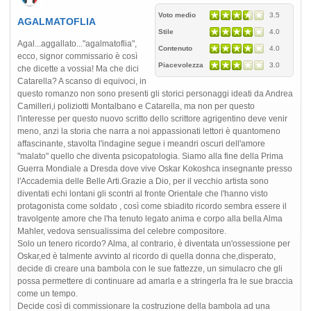
Voto medio
3.5
AGALMATOFLIA
Stile
4.0
Agal...aggallato..."agalmatoflia",
Contenuto
4.0
ecco, signor commissario è così
Piacevolezza
3.0
che dicette a vossia! Ma che dici
Catarella? A scanso di equivoci, in
questo romanzo non sono presenti gli storici personaggi ideati da Andrea
Camilleri,i poliziotti Montalbano e Catarella, ma non per questo
l'interesse per questo nuovo scritto dello scrittore agrigentino deve venir
meno, anzi la storia che narra a noi appassionati lettori è quantomeno
affascinante, stavolta l'indagine segue i meandri oscuri dell'amore
"malato" quello che diventa psicopatologia. Siamo alla fine della Prima
Guerra Mondiale a Dresda dove vive Oskar Kokoshca insegnante presso
l'Accademia delle Belle Arti.Grazie a Dio, per il vecchio artista sono
diventati echi lontani gli scontri al fronte Orientale che l'hanno visto
protagonista come soldato , così come sbiadito ricordo sembra essere il
travolgente amore che l'ha tenuto legato anima e corpo alla bella Alma
Mahler, vedova sensualissima del celebre compositore.
Solo un tenero ricordo? Alma, al contrario, è diventata un'ossessione per
Oskar,ed è talmente avvinto al ricordo di quella donna che,disperato,
decide di creare una bambola con le sue fattezze, un simulacro che gli
possa permettere di continuare ad amarla e a stringerla fra le sue braccia
come un tempo.
Decide così di commissionare la costruzione della bambola ad una