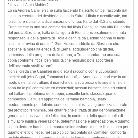
fattezze di Alma Mahler?
Lo sa Andrea Camilleri che sulla faccenda ha scritto un bel racconto dal
titolo La creatura del desiderio, edito da Skira. Il titolo è accattivante, ma
lo scrittore siciliano la dice ancora più lunga. Parte dal 412 a.c, citando
Euripide che in una sua commedia dal titolo Elena, ispirata alla Palinodia
del poeta Stesicoro, tratta della figura di Elena, universalmente ritenuta
responsabile della guerra di Troia e definita da Eschilo “donna di facili
costumi e rovina di uomini”. Giudizio contraddetto da Stesicoro che
sostiene la moralità e fedeltà di Elena, aggiungendo che gli dei,
commossi dalla preghiera della donna, a Troia mandarono una sua
copia conforme, “così ben riuscita che nessuno poté accorgersi
dell’avvenuta sostituzione”.
Non si creda che Camilleri irrigidisca il racconto con elucubrazioni
intellettuali (cita Gogol, Tommaso Landolfi, d’Annunzio, autori che in un
modo o nell’altro trattano il manichino), la sua prosa e le sue intenzioni
sono tra le più controllate ed essenziali; nessun barocchismo ed enfasi
nel trattare il problema del doppio, concetto tanto classico quanto
complesso. Camilleri approfitta del termine bambola, usato
modernamente per definire certe copie in plastica a grandezza naturale
del prototipo femminile, per chiarire che si tratta di una denominazione
generica e passivamente feticistica, in confronto della quale quella di
simulacro implica venerazione, determinazione e abnegazione. A quanto
si può dedurre bambola comporta sottomissione, mentre il simulacro per
quanto effetto di fede, nel caso tipico raccontato da Camilleri, comporta
un tale dispendio di energie creative da fare del doppio un unico che