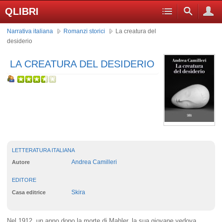
QLIBRI
Narrativa italiana
Romanzi storici
La creatura del
desiderio
LA CREATURA DEL DESIDERIO
LETTERATURA ITALIANA
Andrea Camilleri
Autore
EDITORE
Skira
Casa editrice
Nel 1912, un anno dopo la morte di Mahler, la sua giovane vedova,