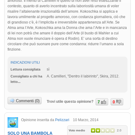
amoroso. Il merito di Camilleri è quello di non aver reso estetizzante il
contesto, quanto di averlo incentrato sulla laboriosità umana di voler
risalire l’altalenante irrazionalità dell’amore. Kokoschka si applica e
lavora umilmente al progetto amoroso, con costanza giornaliera, ciò che
di grandioso c’è, è l’implicita e irreversibile appartenenza all’Arte. Se
Alma ama l’Arte, Kokoschka ama la Donna che ama l’Arte e in mancanza
di lei non potrà che amare il doppio dell’Arte (il busto di Mahler a cui
Alma non vuole rinunciare è opera d Rodin). E’ una sorta di destino
circolare che può suonare pure come condanna: ridurre l’umano a sola
finzione.
INDICAZIONI UTILI
sì
Lettura consigliata
A. Camilleri, "Dentro il labirinto", Skira, 2012.
Consigliato a chi ha
letto...
Commenti (0)
Trovi utile questa opinione?
7
0
Opinione inserita da
Pelizzari
10 Marzo, 2014
Voto medio
2.0
SOLO UNA BAMBOLA