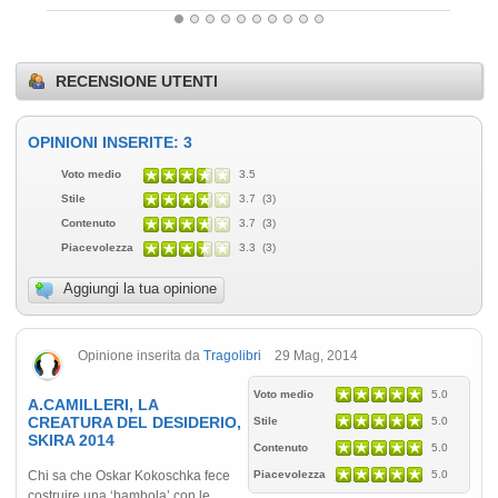
RECENSIONE UTENTI
OPINIONI INSERITE: 3
Voto medio
3.5
Stile
3.7 (3)
Contenuto
3.7 (3)
Piacevolezza
3.3 (3)
Aggiungi la tua opinione
Opinione inserita da
Tragolibri
29 Mag, 2014
Voto medio
5.0
A.CAMILLERI, LA
CREATURA DEL DESIDERIO,
Stile
5.0
SKIRA 2014
Contenuto
5.0
Chi sa che Oskar Kokoschka fece
Piacevolezza
5.0
costruire una ‘bambola’ con le