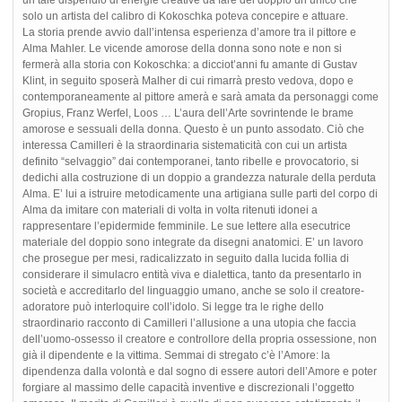
solo un artista del calibro di Kokoschka poteva concepire e attuare.
La storia prende avvio dall’intensa esperienza d’amore tra il pittore e
Alma Mahler. Le vicende amorose della donna sono note e non si
fermerà alla storia con Kokoschka: a dicciot’anni fu amante di Gustav
Klint, in seguito sposerà Malher di cui rimarrà presto vedova, dopo e
contemporaneamente al pittore amerà e sarà amata da personaggi come
Gropius, Franz Werfel, Loos … L’aura dell’Arte sovrintende le brame
amorose e sessuali della donna. Questo è un punto assodato. Ciò che
interessa Camilleri è la straordinaria sistematicità con cui un artista
definito “selvaggio” dai contemporanei, tanto ribelle e provocatorio, si
dedichi alla costruzione di un doppio a grandezza naturale della perduta
Alma. E’ lui a istruire metodicamente una artigiana sulle parti del corpo di
Alma da imitare con materiali di volta in volta ritenuti idonei a
rappresentare l’epidermide femminile. Le sue lettere alla esecutrice
materiale del doppio sono integrate da disegni anatomici. E’ un lavoro
che prosegue per mesi, radicalizzato in seguito dalla lucida follia di
considerare il simulacro entità viva e dialettica, tanto da presentarlo in
società e accreditarlo del linguaggio umano, anche se solo il creatore-
adoratore può interloquire coll’idolo. Si legge tra le righe dello
straordinario racconto di Camilleri l’allusione a una utopia che faccia
dell’uomo-ossesso il creatore e controllore della propria ossessione, non
già il dipendente e la vittima. Semmai di stregato c’è l’Amore: la
dipendenza dalla volontà e dal sogno di essere autori dell’Amore e poter
forgiare al massimo delle capacità inventive e discrezionali l’oggetto