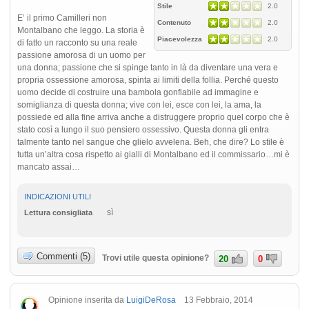
Stile
2.0
E’ il primo Camilleri non
Contenuto
2.0
Montalbano che leggo. La storia è
Piacevolezza
2.0
di fatto un racconto su una reale
passione amorosa di un uomo per
una donna; passione che si spinge tanto in là da diventare una vera e
propria ossessione amorosa, spinta ai limiti della follia. Perché questo
uomo decide di costruire una bambola gonfiabile ad immagine e
somiglianza di questa donna; vive con lei, esce con lei, la ama, la
possiede ed alla fine arriva anche a distruggere proprio quel corpo che è
stato così a lungo il suo pensiero ossessivo. Questa donna gli entra
talmente tanto nel sangue che glielo avvelena. Beh, che dire? Lo stile è
tutta un’altra cosa rispetto ai gialli di Montalbano ed il commissario…mi è
mancato assai…
INDICAZIONI UTILI
sì
Lettura consigliata
Commenti (5)
Trovi utile questa opinione?
20
0
Opinione inserita da
LuigiDeRosa
13 Febbraio, 2014