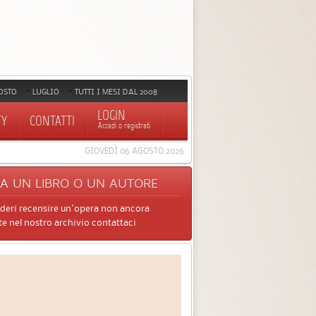
OSTO
LUGLIO
TUTTI I MESI DAL 2008
LOGIN
TY
CONTATTI
Accedi o registrati
GIOVEDÌ 06 AGOSTO 2026
CA
UN LIBRO O UN AUTORE
ideri recensire un'opera non ancora
e nel nostro archivio contattaci