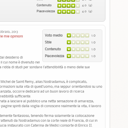
Contenuto
4.0 (4)
Piacevolezza
4.0 (4)
braio, 2013
Voto medio
1.0
le mie opinioni
Stile
1.0
Contenuto
1.0
Piacevolezza
1.0
dal desiderio di
l cui nome è divenuto nei
 ridda di studi per sondare l'attendibilità o meno delle sue
 Michel de Saint Remy, alias Nostradamus, è complicato,
rmazioni sulla vita di quest'uomo; ma seppur orientandosi su uno
manzata, occorre dedicarsi ad un buon lavoro di ricerca
dibilità sufficiente.
nata a lasciare al pubblico una netta sensazione di amarezza,
 pagine spinti dalla voglia di conoscere realmente la vita, il lavoro
temente fantasioso, tenendo ferma solamente la collocazione
attenuti da Nostradamus con la corte reale di Francia, di cui in
ducia instaurato con Caterina de Medici consorte di Enrico II.