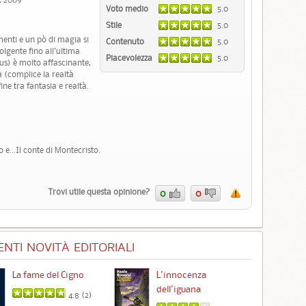
Voto medio
5.0
Stile
5.0
menti e un pò di magia si
Contenuto
5.0
lgente fino all'ultima
Piacevolezza
5.0
s) è molto affascinante,
 (complice la realtà
fine tra fantasia e realtà.
 e...Il conte di Montecristo.
Trovi utile questa opinione?
0
0
NTI NOVITÀ EDITORIALI
La fame del Cigno
L'innocenza
Id
dell'iguana
4.8 (
2
)