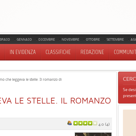
BRAIO
GENNAIO
DICEMBRE
NOVEMBRE
OTTOBRE
SETTEMBRE
AG
IN EVIDENZA
CLASSIFICHE
REDAZIONE
COMMUNI
CER
o che leggeva le stelle. Il romanzo di
Se des
present
VA LE STELLE. IL ROMANZO
4.0
(
4
)