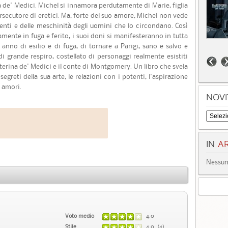
a de' Medici. Michel si innamora perdutamente di Marie, figlia
rsecutore di eretici. Ma, forte del suo amore, Michel non vede
imenti e delle meschinità degli uomini che lo circondano. Così
mente in fuga e ferito, i suoi doni si manifesteranno in tutta
anno di esilio e di fuga, di tornare a Parigi, sano e salvo e
i grande respiro, costellato di personaggi realmente esistiti
Caterina de' Medici e il conte di Montgomery. Un libro che svela
greti della sua arte, le relazioni con i potenti, l'aspirazione
i amori.
NOVI
IN
AR
Nessun 
Voto medio
4.0
Stile
4.0 (4)