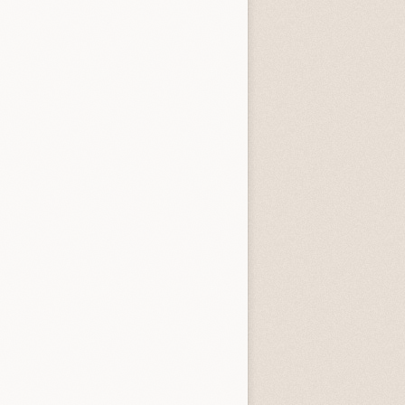
entità sconosciuta
Incastrati
Chime
3.3 (
1
)
3.8 (
1
)