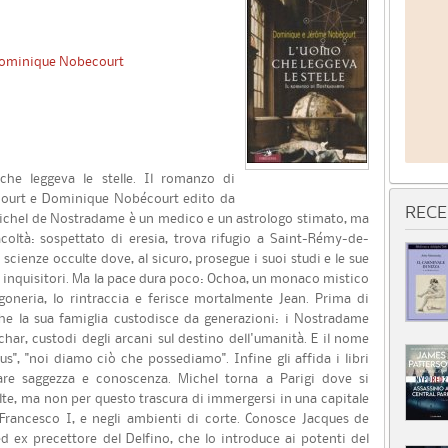
Dominique Nobecourt
he leggeva le stelle. Il romanzo di
ourt e Dominique Nobécourt edito da
RECE
, Michel de Nostradame è un medico e un astrologo stimato, ma
coltà: sospettato di eresia, trova rifugio a Saint-Rémy-de-
cienze occulte dove, al sicuro, prosegue i suoi studi e le sue
li inquisitori. Ma la pace dura poco: Ochoa, un monaco mistico
goneria, lo rintraccia e ferisce mortalmente Jean. Prima di
 che la sua famiglia custodisce da generazioni: i Nostradame
char, custodi degli arcani sul destino dell'umanità. E il nome
s", "noi diamo ciò che possediamo". Infine gli affida i libri
are saggezza e conoscenza. Michel torna a Parigi dove si
ulte, ma non per questo trascura di immergersi in una capitale
Francesco I, e negli ambienti di corte. Conosce Jacques de
ed ex precettore del Delfino, che lo introduce ai potenti del