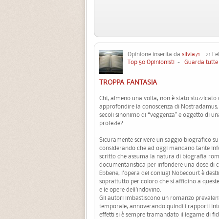
Opinione inserita da
silvia71
21 Feb
Top 50 Opinionisti
-
Guarda tutte 
TROPPA FANTASIA
Chi, almeno una volta, non è stato stuzzicato 
approfondire la conoscenza di Nostradamus, i
secoli sinonimo di “veggenza” e oggetto di una
profezie?
Sicuramente scrivere un saggio biografico su
considerando che ad oggi mancano tante info
scritto che assuma la natura di biografia ro
documentaristica per infondere una dose di cre
Ebbene, l'opera dei coniugi Nobecourt è desti
soprattutto per coloro che si affidino a queste
e le opere dell'indovino.
Gli autori imbastiscono un romanzo prevalen
temporale, annoverando quindi i rapporti intr
effetti si è sempre tramandato il legame di fi