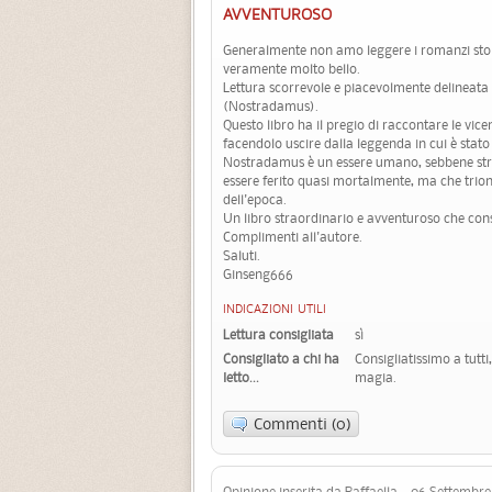
AVVENTUROSO
Generalmente non amo leggere i romanzi stor
veramente molto bello.
Lettura scorrevole e piacevolmente delineata l
(Nostradamus).
Questo libro ha il pregio di raccontare le vic
facendolo uscire dalla leggenda in cui è stato 
Nostradamus è un essere umano, sebbene stra
essere ferito quasi mortalmente, ma che trionf
dell'epoca.
Un libro straordinario e avventuroso che cons
Complimenti all'autore.
Saluti.
Ginseng666
INDICAZIONI UTILI
Lettura consigliata
sì
Consigliato a chi ha
Consigliatissimo a tutti
letto...
magia.
Commenti (0)
Opinione inserita da Raffaella 06 Settembre