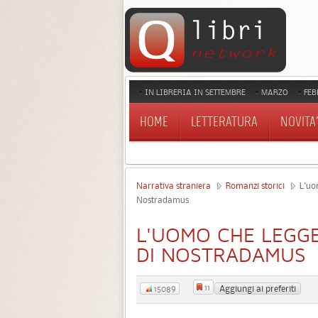
IN LIBRERIA IN SETTEMBRE
MARZO
FEB
HOME
LETTERATURA
NOVITA'
Narrativa straniera
Romanzi storici
L'uom
Nostradamus
L'UOMO CHE LEGGE
DI NOSTRADAMUS
11
Aggiungi ai preferiti
15089