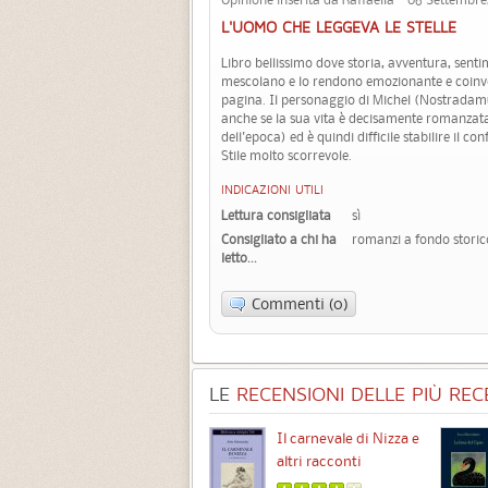
L'UOMO CHE LEGGEVA LE STELLE
Libro bellissimo dove storia, avventura, senti
mescolano e lo rendono emozionante e coinvo
pagina. Il personaggio di Michel (Nostradamu
anche se la sua vita è decisamente romanzata
dell'epoca) ed è quindi difficile stabilire il con
Stile molto scorrevole.
INDICAZIONI UTILI
Lettura consigliata
sì
Consigliato a chi ha
romanzi a fondo storico
letto...
Commenti (0)
LE
RECENSIONI DELLE PIÙ RECE
Chimere
Il carnevale di Nizza e
altri racconti
3.5 (
1
)