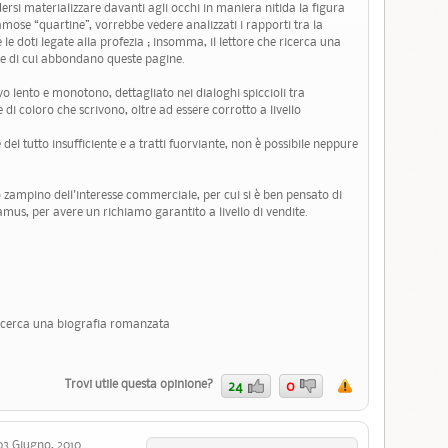
dersi materializzare davanti agli occhi in maniera nitida la figura
mose “quartine”, vorrebbe vedere analizzati i rapporti tra la
le doti legate alla profezia ; insomma, il lettore che ricerca una
ose di cui abbondano queste pagine.
 lento e monotono, dettagliato nei dialoghi spiccioli tra
di coloro che scrivono, oltre ad essere corrotto a livello
 del tutto insufficiente e a tratti fuorviante, non è possibile neppure
lo zampino dell'interesse commerciale, per cui si è ben pensato di
s, per avere un richiamo garantito a livello di vendite.
i cerca una biografia romanzata
Trovi utile questa opinione?
24
0
 Giugno, 2010