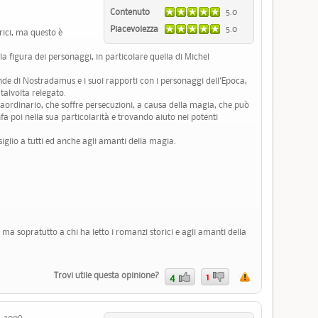
Contenuto
5.0
Piacevolezza
5.0
ici, ma questo è
a figura dei personaggi, in particolare quella di Michel
ende di Nostradamus e i suoi rapporti con i personaggi dell'Epoca,
talvolta relegato.
ordinario, che soffre persecuzioni, a causa della magia, che può
a poi nella sua particolarità e trovando aiuto nei potenti
iglio a tutti ed anche agli amanti della magia.
, ma sopratutto a chi ha letto i romanzi storici e agli amanti della
Trovi utile questa opinione?
4
1
, 2009