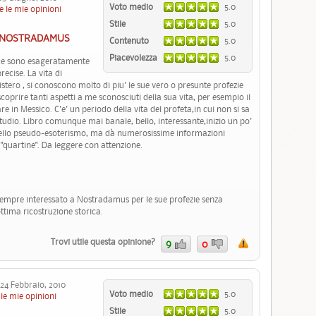
Voto medio
5.0
e le mie opinioni
Stile
5.0
I NOSTRADAMUS
Contenuto
5.0
Piacevolezza
5.0
de sono esageratamente
recise. La vita di
ero , si conoscono molto di piu' le sue vero o presunte profezie
prire tanti aspetti a me sconosciuti della sua vita, per esempio il
e in Messico. C'e' un periodo della vita del profeta,in cui non si sa
tudio. Libro comunque mai banale, bello, interessante,inizio un po'
nello pseudo-esoterismo, ma dà numerosissime informazioni
 "quartine". Da leggere con attenzione.
' sempre interessato a Nostradamus per le sue profezie senza
ottima ricostruzione storica.
Trovi utile questa opinione?
9
0
4 Febbraio, 2010
Voto medio
5.0
le mie opinioni
Stile
5.0