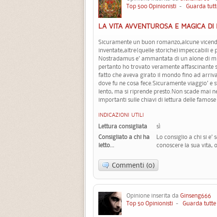
Top 500 Opinionisti
-
Guarda tutt
LA VITA AVVENTUROSA E MAGICA D
Sicuramente un buon romanzo,alcune vicen
inventate,altre(quelle storiche)impeccabili e p
Nostradamus e' ammantata di un alone di mist
pertanto ho trovato veramente affascinante sco
fatto che aveva girato il mondo fino ad arrivar
dove fu ne cosa fece.Sicuramente viaggio' e s
lento, ma si riprende presto.Non scade mai 
importanti sulle chiavi di lettura delle famose
INDICAZIONI UTILI
Lettura consigliata
sì
Consigliato a chi ha
Lo consiglio a chi si e
letto...
conoscere la sua vita, 
Commenti (0)
Opinione inserita da
Ginseng666
2
Top 50 Opinionisti
-
Guarda tutte 