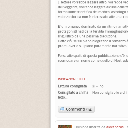
Il lettore vorrebbe leggere altro, vorrebbe ve
del veggente, vorrebbe leggere alcune delle fa
formazione scientifica del medico-astrologo e 
valenza storica non è interessato alle tinte r
E' un romanzo dominato da un ritmo narrativo
protagonisti nati dalla fervida immaginazione 
linguistico da una pessima traduzione.
Detto ciò, se sul piano biografico il romanzo è
promuoverlo sul piano puramente narrativo.
Forse alle spalle di questa pubblicazione c'è 
scomodare un nome come quello di Nostradamu
INDICAZIONI UTILI
Lettura consigliata
sì
no
Consigliato a chi ha
Non consigliabile a ch
letto...
Commenti (14)
Opinione inserita da
alexandros
03