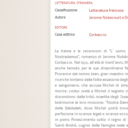
LETTERATURA STRANIERA
Classificazione
Letteratura francese
Autore
Jerome Nobecourt e 
EDITORE
Casa editrice
Corbaccio
La trama e le recensioni di "L' uomo c
Nostradamus", romanzo di Jerome Nobéc
Corbaccio. Nel 1533, all'età di trent'anni
anche temuto per le sue straordinarie fa
Provence dal nonno Jean, gran maestro in s
ricerche lontano dalla follia assassina deg
e sanguinario, che accusa Michel di stre
morire, costui svela a Michel il segreto
discendono dalla tribù israelita degli Issa
testimonia la loro missione: "Nostra Damu
della Qabbalah, dove Michel potrà trov
perfeziona in scienze legali e scienze occ
in pieno Rinascimento sotto il regno di 
Saint-André, cugino della famiglia reale 