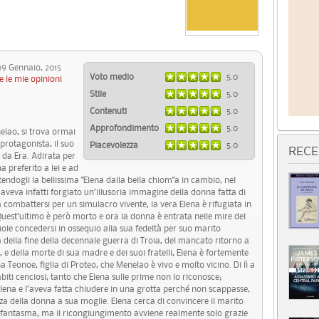
 Gennaio, 2015
Voto medio
5.0
e le mie opinioni
Stile
5.0
Contenuti
5.0
Approfondimento
5.0
elao, si trova ormai
protagonista, il suo
Piacevolezza
5.0
RECE
 da Era. Adirata per
a preferito a lei e ad
endogli la bellissima "Elena dalla bella chiom"a in cambio, nel
s aveva infatti forgiato un’illusoria immagine della donna fatta di
 combattersi per un simulacro vivente, la vera Elena è rifugiata in
. Quest’ultimo è però morto e ora la donna è entrata nelle mire del
uole concedersi in ossequio alla sua fedeltà per suo marito
ella fine della decennale guerra di Troia, del mancato ritorno a
 e della morte di sua madre e dei suoi fratelli, Elena è fortemente
a Teonoe, figlia di Proteo, che Menelao è vivo e molto vicino. Di lì a
abiti cenciosi, tanto che Elena sulle prime non lo riconosce;
Elena e l’aveva fatta chiudere in una grotta perché non scappasse,
za della donna a sua moglie. Elena cerca di convincere il marito
l fantasma, ma il ricongiungimento avviene realmente solo grazie