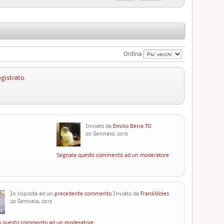
Ordina
egistrato
.
Inviato da
Emilio Berra TO
20 Gennaio, 2015
Segnala questo commento ad un moderatore
In risposta ad un
precedente commento
Inviato da
FrankMoles
20 Gennaio, 2015
a questo commento ad un moderatore