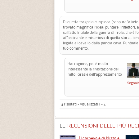
Di questa tragedia euripidea (seppure "a lieto
trovato magnifica l'idea: puntare i riflettori,
sull'atto iniziale della guerra di Troia, che è f
affascinante e misteriosa di quella storia, ben
legata al cavallo dalla pancia cava. Puntual
tuo commento.
Hai ragione, poi è molto
interessante la rivisitazione del
mito! Grazie dell'apprezzamento
Segnal
4 risultati - visualizzati 1 - 4
LE
RECENSIONI DELLE PIÙ RECE
Chimere
Il carnevale di Nizza e