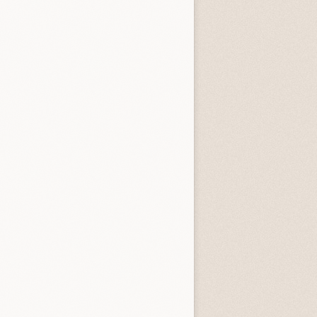
entità sconosciuta
Incastrati
Chime