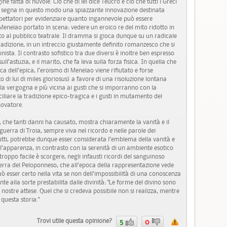
fatta di nuvole. Ciò che di lei dice Teucro è ciò che tutti i Greci
e segna in questo modo una spiazzante innovazione destinata
spettatori per evidenziare quanto ingannevole può essere
Menelao portato in scena: vedere un eroico re del mito ridotto in
to al pubblico teatrale. Il dramma si gioca dunque su un radicale
dizione, in un intreccio giustamente definito romanzesco che si
nista. Il contrasto sofistico tra due diversi è inoltre ben espresso
l’astuzia, e il marito, che fa leva sulla forza fisica. In quella che
 dell’epica, l’eroismo di Menelao viene rifiutato e forse
o di lui di miles gloriosus) a favore di una risoluzione lontana
ella vergogna e più vicina ai gusti che si imporranno con la
iare la tradizione epico-tragica e i gusti in mutamento del
novatore.
 che tanti danni ha causato, mostra chiaramente la vanità e il
guerra di Troia, sempre viva nel ricordo e nelle parole dei
utti, potrebbe dunque esser considerata l’emblema della vanità e
ll’apparenza, in contrasto con la serenità di un ambiente esotico
 troppo facile è scorgere, negli infausti ricordi del sanguinoso
guerra del Peloponneso, che all’epoca della rappresentazione vede
ò esser certo nella vita se non dell’impossibilità di una conoscenza
te alla sorte prestabilita dalle divinità: "Le forme del divino sono
e nostre attese. Quel che si credeva possibile non si realizza, mentre
questa storia."
Trovi utile questa opinione?
5
0