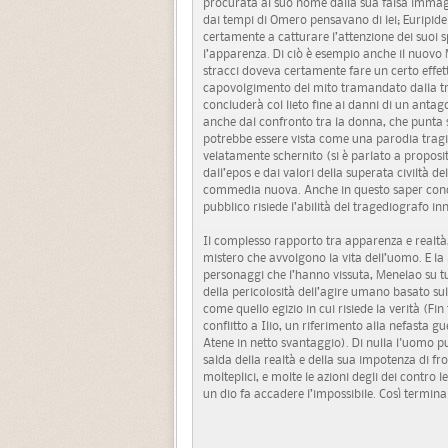
procurata al suo nome dalla sua falsa immagine 
dai tempi di Omero pensavano di lei; Euripid
certamente a catturare l’attenzione dei suoi 
l’apparenza. Di ciò è esempio anche il nuovo 
stracci doveva certamente fare un certo effet
capovolgimento del mito tramandato dalla tra
concluderà col lieto fine ai danni di un antago
anche dal confronto tra la donna, che punta sul
potrebbe essere vista come una parodia tragica
velatamente schernito (si è parlato a proposit
dall’epos e dai valori della superata civiltà d
commedia nuova. Anche in questo saper concil
pubblico risiede l’abilità del tragediografo in
Il complesso rapporto tra apparenza e realtà,
mistero che avvolgono la vita dell’uomo. E la 
personaggi che l’hanno vissuta, Menelao su t
della pericolosità dell’agire umano basato su
come quello egizio in cui risiede la verità (Fin
conflitto a Ilio, un riferimento alla nefasta 
Atene in netto svantaggio). Di nulla l'uomo pu
salda della realtà e della sua impotenza di fron
molteplici, e molte le azioni degli dei contro l
un dio fa accadere l’impossibile. Così termina 