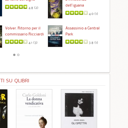
dell'iguana
4.8 (
2
)
4.0 (
1
)
Ta
Volver. Ritorno per il
Assassinio a Central
commissario Ricciardi
Park
4.1 (
3
)
3.8 (
1
)
I SU QLIBRI