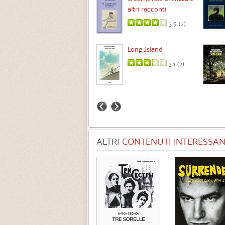
altri racconti
3.5 (
1
)
3.9 (
2
)
Intermezzo
Long Island
3.7 (
3
)
3.1 (
2
)
ALTRI
CONTENUTI INTERESSANT