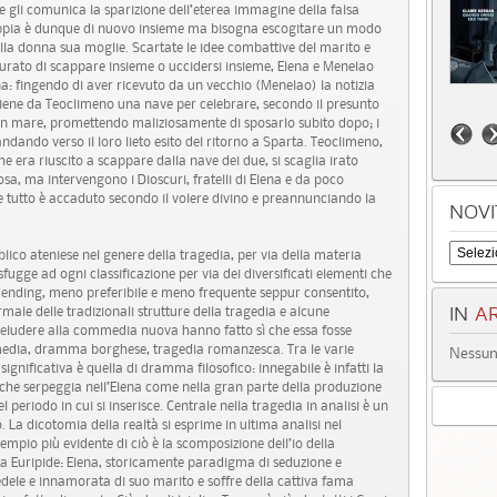
 gli comunica la sparizione dell’eterea immagine della falsa
coppia è dunque di nuovo insieme ma bisogna escogitare un modo
lla donna sua moglie. Scartate le idee combattive del marito e
urato di scappare insieme o uccidersi insieme, Elena e Menelao
na: fingendo di aver ricevuto da un vecchio (Menelao) la notizia
tiene da Teoclimeno una nave per celebrare, secondo il presunto
 in mare, promettendo maliziosamente di sposarlo subito dopo; i
ndando verso il loro lieto esito del ritorno a Sparta. Teoclimeno,
era riuscito a scappare dalla nave dei due, si scaglia irato
osa, ma intervengono i Dioscuri, fratelli di Elena e da poco
he tutto è accaduto secondo il volere divino e preannunciando la
NOVI
lico ateniese nel genere della tragedia, per via della materia
fugge ad ogni classificazione per via dei diversificati elementi che
ending, meno preferibile e meno frequente seppur consentito,
male delle tradizionali strutture della tragedia e alcune
IN
AR
preludere alla commedia nuova hanno fatto sì che essa fosse
media, dramma borghese, tragedia romanzesca. Tra le varie
Nessun 
significativa è quella di dramma filosofico: innegabile è infatti la
 che serpeggia nell’Elena come nella gran parte della produzione
l periodo in cui si inserisce. Centrale nella tragedia in analisi è un
. La dicotomia della realtà si esprime in ultima analisi nel
mpio più evidente di ciò è la scomposizione dell’io della
da Euripide: Elena, storicamente paradigma di seduzione e
edele e innamorata di suo marito e soffre della cattiva fama