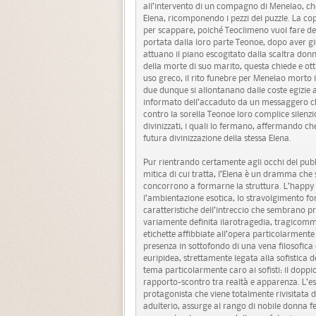
all’intervento di un compagno di Menelao, che
Elena, ricomponendo i pezzi del puzzle. La 
per scappare, poiché Teoclimeno vuol fare de
portata dalla loro parte Teonoe, dopo aver gi
attuano il piano escogitato dalla scaltra don
della morte di suo marito, questa chiede e ot
uso greco, il rito funebre per Menelao morto
due dunque si allontanano dalle coste egizie a
informato dell’accaduto da un messaggero che 
contro la sorella Teonoe loro complice silenzi
divinizzati, i quali lo fermano, affermando c
futura divinizzazione della stessa Elena.
Pur rientrando certamente agli occhi del pubb
mitica di cui tratta, l’Elena è un dramma che s
concorrono a formarne la struttura. L’happy 
l’ambientazione esotica, lo stravolgimento for
caratteristiche dell’intreccio che sembrano 
variamente definita ilarotragedia, tragicom
etichette affibbiate all’opera particolarmente 
presenza in sottofondo di una vena filosofica
euripidea, strettamente legata alla sofistica de
tema particolarmente caro ai sofisti: il doppio
rapporto-scontro tra realtà e apparenza. L’ese
protagonista che viene totalmente rivisitata 
adulterio, assurge al rango di nobile donna f