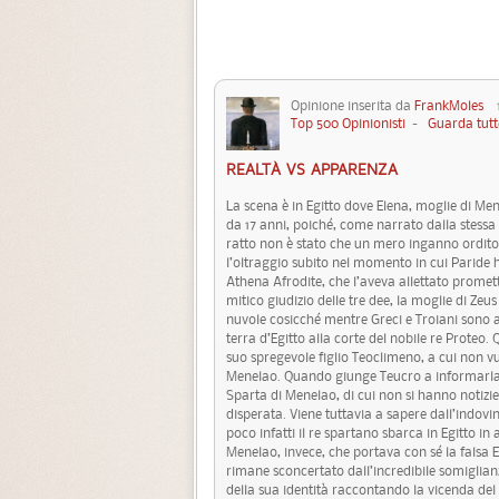
Opinione inserita da
FrankMoles
19
Top 500 Opinionisti
-
Guarda tutt
REALTÀ VS APPARENZA
La scena è in Egitto dove Elena, moglie di Men
da 17 anni, poiché, come narrato dalla stessa 
ratto non è stato che un mero inganno ordito
l’oltraggio subito nel momento in cui Paride h
Athena Afrodite, che l’aveva allettato promett
mitico giudizio delle tre dee, la moglie di Zeu
nuvole cosicché mentre Greci e Troiani sono a
terra d’Egitto alla corte del nobile re Proteo
suo spregevole figlio Teoclimeno, a cui non v
Menelao. Quando giunge Teucro a informarla d
Sparta di Menelao, di cui non si hanno notizie,
disperata. Viene tuttavia a sapere dall’indovin
poco infatti il re spartano sbarca in Egitto in 
Menelao, invece, che portava con sé la falsa 
rimane sconcertato dall’incredibile somiglian
della sua identità raccontando la vicenda de