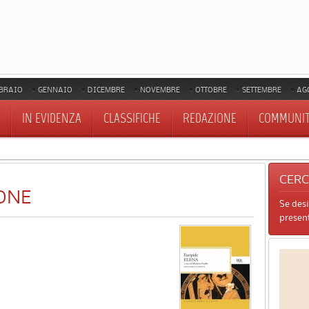
BRAIO
GENNAIO
DICEMBRE
NOVEMBRE
OTTOBRE
SETTEMBRE
AG
IN EVIDENZA
CLASSIFICHE
REDAZIONE
COMMUNI
CER
ONE
Se des
present