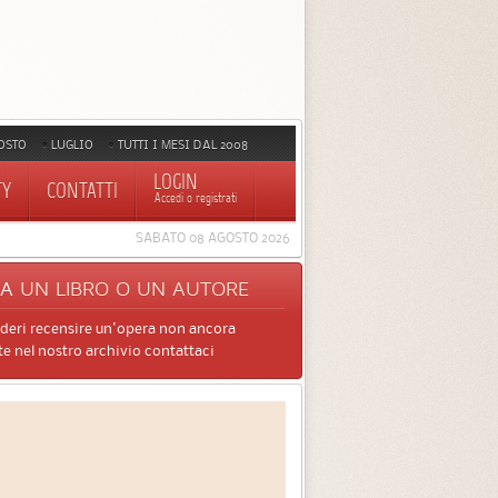
OSTO
LUGLIO
TUTTI I MESI DAL 2008
LOGIN
TY
CONTATTI
Accedi o registrati
SABATO 08 AGOSTO 2026
CA
UN LIBRO O UN AUTORE
ideri recensire un'opera non ancora
e nel nostro archivio contattaci