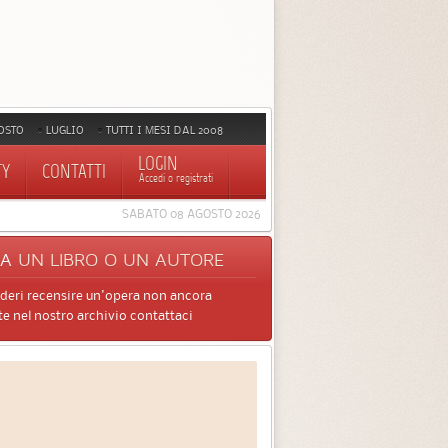
OSTO
LUGLIO
TUTTI I MESI DAL 2008
LOGIN
TY
CONTATTI
Accedi o registrati
SABATO 08 AGOSTO 2026
CA
UN LIBRO O UN AUTORE
ideri recensire un'opera non ancora
e nel nostro archivio contattaci