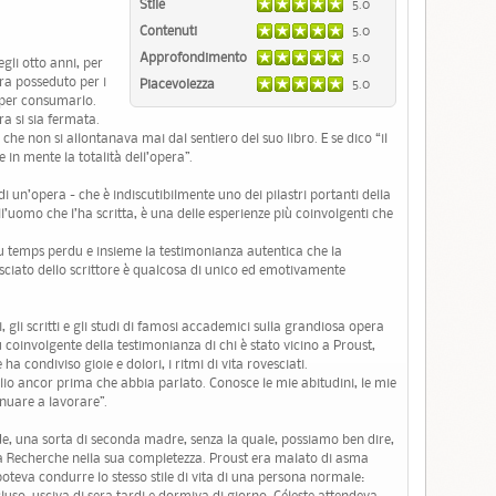
Stile
5.0
Contenuti
5.0
Approfondimento
5.0
gli otto anni, per
ra posseduto per i
Piacevolezza
5.0
ì per consumarlo.
a si sia fermata.
che non si allontanava mai dal sentiero del suo libro. E se dico “il
 in mente la totalità dell’opera”.
i un’opera - che è indiscutibilmente uno dei pilastri portanti della
ll’uomo che l’ha scritta, è una delle esperienze più coinvolgenti che
u temps perdu e insieme la testimonianza autentica che la
asciato dello scrittore è qualcosa di unico ed emotivamente
 gli scritti e gli studi di famosi accademici sulla grandiosa opera
iù coinvolgente della testimonianza di chi è stato vicino a Proust,
 ha condiviso gioie e dolori, i ritmi di vita rovesciati.
glio ancor prima che abbia parlato. Conosce le mie abitudini, le mie
inuare a lavorare”.
de, una sorta di seconda madre, senza la quale, possiamo ben dire,
a Recherche nella sua completezza. Proust era malato di asma
oteva condurre lo stesso stile di vita di una persona normale:
uso, usciva di sera tardi e dormiva di giorno. Céleste attendeva