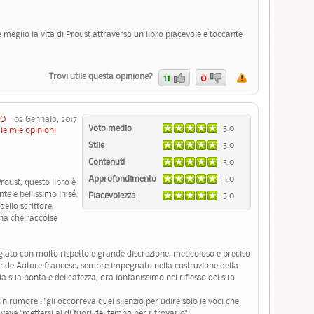
 meglio la vita di Proust attraverso un libro piacevole e toccante
Trovi utile questa opinione?
11
0
TO
02 Gennaio, 2017
Voto medio
5.0
le mie opinioni
Stile
5.0
Contenuti
5.0
Approfondimento
5.0
roust, questo libro è
te e bellissimo in sé.
Piacevolezza
5.0
ello scrittore,
nna che raccolse
giato con molto rispetto e grande discrezione, meticoloso e preciso
ande Autore francese, sempre impegnato nella costruzione della
a sua bontà e delicatezza, ora lontanissimo nel riflesso del suo
 rumore : "gli occorreva quel silenzio per udire solo le voci che
oveva "mettersi al di fuori del tempo per ritrovarlo".