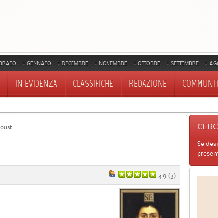
BRAIO
GENNAIO
DICEMBRE
NOVEMBRE
OTTOBRE
SETTEMBRE
AG
IN EVIDENZA
CLASSIFICHE
REDAZIONE
COMMUNI
CER
oust
Se des
present
4.9
(
3
)