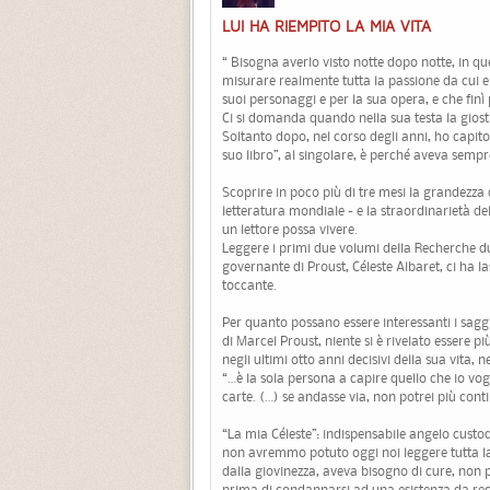
LUI HA RIEMPITO LA MIA VITA
“ Bisogna averlo visto notte dopo notte, in que
misurare realmente tutta la passione da cui e
suoi personaggi e per la sua opera, e che fin
Ci si domanda quando nella sua testa la giostr
Soltanto dopo, nel corso degli anni, ho capito 
suo libro”, al singolare, è perché aveva sempre
Scoprire in poco più di tre mesi la grandezza d
letteratura mondiale - e la straordinarietà de
un lettore possa vivere.
Leggere i primi due volumi della Recherche d
governante di Proust, Céleste Albaret, ci ha l
toccante.
Per quanto possano essere interessanti i saggi,
di Marcel Proust, niente si è rivelato essere p
negli ultimi otto anni decisivi della sua vita, ne
“…è la sola persona a capire quello che io vo
carte. (…) se andasse via, non potrei più cont
“La mia Céleste”: indispensabile angelo custo
non avremmo potuto oggi noi leggere tutta l
dalla giovinezza, aveva bisogno di cure, non p
prima di condannarsi ad una esistenza da recl