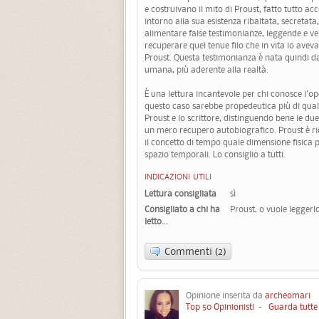
e costruivano il mito di Proust, fatto tutto acc
intorno alla sua esistenza ribaltata, secretat
alimentare false testimonianze, leggende e ve
recuperare quel tenue filo che in vita lo avev
Proust. Questa testimonianza è nata quindi dal
umana, più aderente alla realtà.
È una lettura incantevole per chi conosce l'o
questo caso sarebbe propedeutica più di quals
Proust e lo scrittore, distinguendo bene le due
un mero recupero autobiografico. Proust è ricer
il concetto di tempo quale dimensione fisica pe
spazio temporali. Lo consiglio a tutti.
INDICAZIONI UTILI
Lettura consigliata
sì
Consigliato a chi ha
Proust, o vuole leggerlo
letto...
Commenti (2)
Opinione inserita da
archeomari
2
Top 50 Opinionisti
-
Guarda tutte 