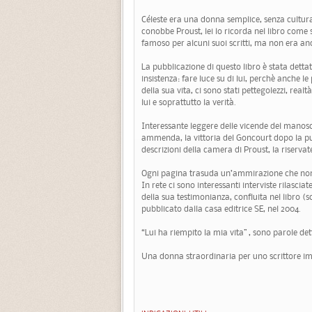
Céleste era una donna semplice, senza cultura
conobbe Proust, lei lo ricorda nel libro come 
famoso per alcuni suoi scritti, ma non era an
La pubblicazione di questo libro è stata dett
insistenza: fare luce su di lui, perchè anche
della sua vita, ci sono stati pettegolezzi, real
lui e soprattutto la verità.
Interessante leggere delle vicende del manoscr
ammenda, la vittoria del Goncourt dopo la pubb
descrizioni della camera di Proust, la riservate
Ogni pagina trasuda un’ammirazione che non 
In rete ci sono interessanti interviste rilasci
della sua testimonianza, confluita nel libro (s
pubblicato dalla casa editrice SE, nel 2004.
“Lui ha riempito la mia vita” , sono parole dett
Una donna straordinaria per uno scrittore im