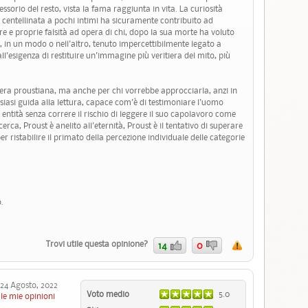
essorio del resto, vista la fama raggiunta in vita. La curiosità
a, centellinata a pochi intimi ha sicuramente contribuito ad
re e proprie falsità ad opera di chi, dopo la sua morte ha voluto
a, in un modo o nell'altro, tenuto impercettibilmente legato a
l'esigenza di restituire un'immagine più veritiera del mito, più
pera proustiana, ma anche per chi vorrebbe approcciarla, anzi in
iasi guida alla lettura, capace com'è di testimoniare l'uomo
 entità senza correre il rischio di leggere il suo capolavoro come
ca, Proust è anelito all'eternità, Proust è il tentativo di superare
r ristabilire il primato della percezione individuale delle categorie
.
Trovi utile questa opinione?
14
0
4 Agosto, 2022
Voto medio
5.0
le mie opinioni