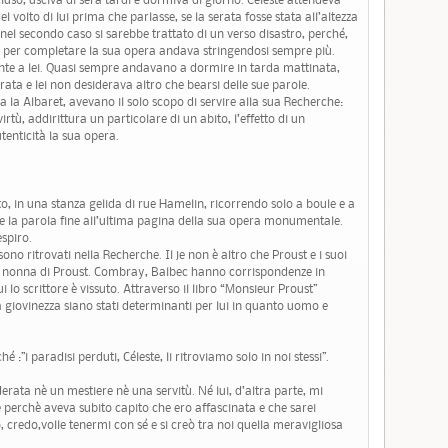
el volto di lui prima che parlasse, se la serata fosse stata all’altezza
 nel secondo caso si sarebbe trattato di un verso disastro, perché,
ne per completare la sua opera andava stringendosi sempre più.
onte a lei. Quasi sempre andavano a dormire in tarda mattinata,
rata e lei non desiderava altro che bearsi delle sue parole.
da la Albaret, avevano il solo scopo di servire alla sua Recherche:
 virtù, addirittura un particolare di un abito, l’effetto di un
tenticità la sua opera.
o, in una stanza gelida di rue Hamelin, ricorrendo solo a boule e a
 la parola fine all’ultima pagina della sua opera monumentale.
espiro.
ono ritrovati nella Recherche. Il je non è altro che Proust e i suoi
a, la nonna di Proust. Combray, Balbec hanno corrispondenze in
ui lo scrittore è vissuto. Attraverso il libro “Monsieur Proust”
 giovinezza siano stati determinanti per lui in quanto uomo e
 :”i paradisi perduti, Céleste, li ritroviamo solo in noi stessi”.
erata nè un mestiere nè una servitù. Né lui, d’altra parte, mi
erchè aveva subito capito che ero affascinata e che sarei
 credo,volle tenermi con sé e si creò tra noi quella meravigliosa