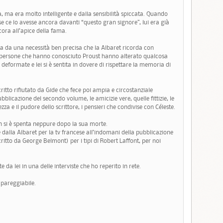
, ma era molto intelligente e dalla sensibilità spiccata. Quando
se ce lo avesse ancora davanti “questo gran signore”, lui era già
cora all’apice della fama.
ata da una necessità ben precisa che la Albaret ricorda con
 le persone che hanno conosciuto Proust hanno alterato qualcosa
tà deformate e lei si è sentita in dovere di rispettare la memoria di
itto rifiutato da Gide che fece poi ampia e circostanziale
licazione del secondo volume, le amicizie vere, quelle fittizie, le
zza e il pudore dello scrittore, i pensieri che condivise con Céleste.
si è spenta neppure dopo la sua morte.
ate dalla Albaret per la tv francese all’indomani della pubblicazione
critto da George Belmont) per i tipi di Robert Laffont, per noi
e da lei in una delle interviste che ho reperito in rete.
pareggiabile.