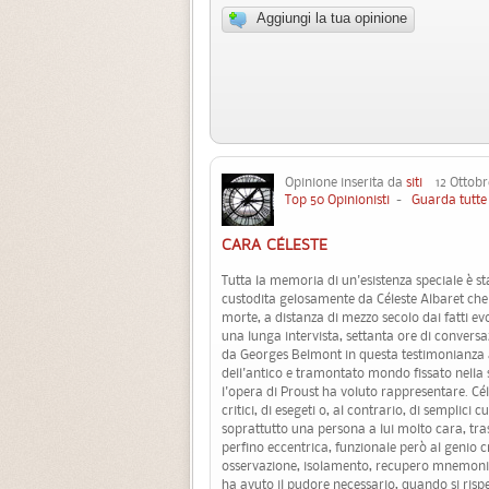
Aggiungi la tua opinione
Opinione inserita da
siti
12 Ottobre
Top 50 Opinionisti
-
Guarda tutte 
CARA CÉLESTE
Tutta la memoria di un'esistenza speciale è st
custodita gelosamente da Céleste Albaret che
morte, a distanza di mezzo secolo dai fatti ev
una lunga intervista, settanta ore di conversa
da Georges Belmont in questa testimonianza ap
dell'antico e tramontato mondo fissato nella 
l'opera di Proust ha voluto rappresentare. Cé
critici, di esegeti o, al contrario, di semplic
soprattutto una persona a lui molto cara, tras
perfino eccentrica, funzionale però al genio c
osservazione, isolamento, recupero mnemonico
ha avuto il pudore necessario, quando si ris