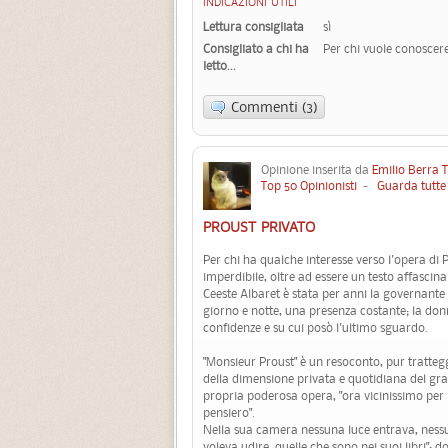
INDICAZIONI UTILI
Lettura consigliata
sì
Consigliato a chi ha
Per chi vuole conoscere
letto...
Commenti (3)
Opinione inserita da
Emilio Berra 
Top 50 Opinionisti
-
Guarda tutte 
PROUST PRIVATO
Per chi ha qualche interesse verso l'opera di P
imperdibile, oltre ad essere un testo affascinan
Ceeste Albaret è stata per anni la governante d
giorno e notte, una presenza costante; la do
confidenze e su cui posò l'ultimo sguardo.
"Monsieur Proust" è un resoconto, pur tratteg
della dimensione privata e quotidiana del gr
propria poderosa opera, "ora vicinissimo per l
pensiero".
Nella sua camera nessuna luce entrava, nessun
voleva udire, quelle che sono nei suoi libri"; d