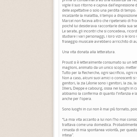
vigile il suo ritorno e capiva dall’espressione d
delle aspettative o solo una perdita di tempo:
incalzante la malattia, il tempo a disposizio
Marcel non faceva altro che ripeterselo di fr
poiché lui desiderava raccontarle della sua se
Le serate, gli incontri che si concedeva, ricor
studiare i vari personaggi, i loro vizi o le loro
fraseggio musicale avrebbero arricchito di au
Una vita donata alla letteratura.
Proust si è letteralmente consumato su un lett
maglioni, animato da un unico scopo: mettere
Tutto per la Recherche, ogni sacrificio, ogni r
Non a caso, alcuni suoi amici o conoscenti si s
genitori, la zia Léonie sono i genitori, la zi
Illiers, Dieppe e cabourg, ossia nei luoghi in c
abbiamo la conferma di quanto l’infanzia e la
anche per l’opera.
Sono luoghi in cui non è mai più tornato, poiché
“La mia vita accanto a lui non l’ho mai consid
trattava come una domestica. Probabilmente p
rimasta di mia spontanea volontà, per questo,
intesa”.