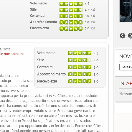
Voto medio
4.9
Stile
4.7 (3)
Contenuti
5.0 (3)
Approfondimento
5.0 (3)
Piacevolezza
5.0 (3)
, 2022
Voto medio
4.8
le mie opinioni
NOVI
Stile
4.0
Contenuti
5.0
Approfondimento
5.0
ata per anni
 solo prima della sua
Piacevolezza
5.0
IN
AR
ocati, ha concesso
zione, riversate poi
Nessun 
parsa per la prima volta nel 1973. Céleste è stata la custode
sua decadente agonia, quello stesso universo aristocratico che
leste ha conosciuto tutto ciò che uno stuolo di ammiratori, di
i curiosi avrebbe sempre voluto sapere. Era la sua governante e
cinata in un'esistenza eccezionale e fuori misura, bizzarra e
reativo che in Proust ha significato essenzialmente studio,
, sarebbe più opportuno dire, in fin dei conti, Recherche. Céleste
petta profondamente una persona, di tacere mentre tutti parlavano