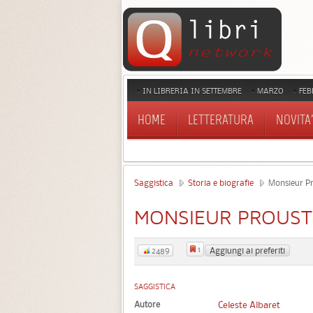
IN LIBRERIA IN SETTEMBRE
MARZO
FEB
HOME
LETTERATURA
NOVITA'
Saggistica
Storia e biografie
Monsieur Pr
MONSIEUR PROUST
1
Aggiungi ai preferiti
2489
SAGGISTICA
Autore
Celeste Albaret