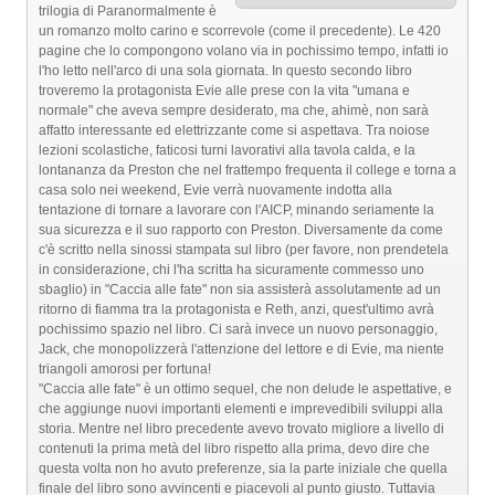
trilogia di Paranormalmente è
un romanzo molto carino e scorrevole (come il precedente). Le 420
pagine che lo compongono volano via in pochissimo tempo, infatti io
l'ho letto nell'arco di una sola giornata. In questo secondo libro
troveremo la protagonista Evie alle prese con la vita "umana e
normale" che aveva sempre desiderato, ma che, ahimè, non sarà
affatto interessante ed elettrizzante come si aspettava. Tra noiose
lezioni scolastiche, faticosi turni lavorativi alla tavola calda, e la
lontananza da Preston che nel frattempo frequenta il college e torna a
casa solo nei weekend, Evie verrà nuovamente indotta alla
tentazione di tornare a lavorare con l'AICP, minando seriamente la
sua sicurezza e il suo rapporto con Preston. Diversamente da come
c'è scritto nella sinossi stampata sul libro (per favore, non prendetela
in considerazione, chi l'ha scritta ha sicuramente commesso uno
sbaglio) in "Caccia alle fate" non sia assisterà assolutamente ad un
ritorno di fiamma tra la protagonista e Reth, anzi, quest'ultimo avrà
pochissimo spazio nel libro. Ci sarà invece un nuovo personaggio,
Jack, che monopolizzerà l'attenzione del lettore e di Evie, ma niente
triangoli amorosi per fortuna!
"Caccia alle fate" è un ottimo sequel, che non delude le aspettative, e
che aggiunge nuovi importanti elementi e imprevedibili sviluppi alla
storia. Mentre nel libro precedente avevo trovato migliore a livello di
contenuti la prima metà del libro rispetto alla prima, devo dire che
questa volta non ho avuto preferenze, sia la parte iniziale che quella
finale del libro sono avvincenti e piacevoli al punto giusto. Tuttavia