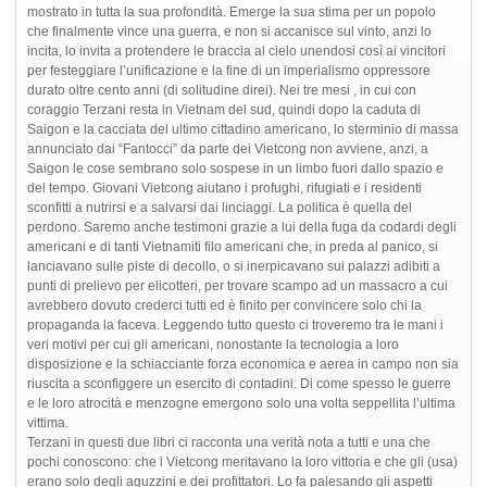
mostrato in tutta la sua profondità. Emerge la sua stima per un popolo
che finalmente vince una guerra, e non si accanisce sul vinto, anzi lo
incita, lo invita a protendere le braccia al cielo unendosi così ai vincitori
per festeggiare l’unificazione e la fine di un imperialismo oppressore
durato oltre cento anni (di solitudine direi). Nei tre mesi , in cui con
coraggio Terzani resta in Vietnam del sud, quindi dopo la caduta di
Saigon e la cacciata del ultimo cittadino americano, lo sterminio di massa
annunciato dai “Fantocci” da parte dei Vietcong non avviene, anzi, a
Saigon le cose sembrano solo sospese in un limbo fuori dallo spazio e
del tempo. Giovani Vietcong aiutano i profughi, rifugiati e i residenti
sconfitti a nutrirsi e a salvarsi dai linciaggi. La politica è quella del
perdono. Saremo anche testimoni grazie a lui della fuga da codardi degli
americani e di tanti Vietnamiti filo americani che, in preda al panico, si
lanciavano sulle piste di decollo, o si inerpicavano sui palazzi adibiti a
punti di prelievo per elicotteri, per trovare scampo ad un massacro a cui
avrebbero dovuto crederci tutti ed è finito per convincere solo chi la
propaganda la faceva. Leggendo tutto questo ci troveremo tra le mani i
veri motivi per cui gli americani, nonostante la tecnologia a loro
disposizione e la schiacciante forza economica e aerea in campo non sia
riuscita a sconfiggere un esercito di contadini. Di come spesso le guerre
e le loro atrocità e menzogne emergono solo una volta seppellita l’ultima
vittima.
Terzani in questi due libri ci racconta una verità nota a tutti e una che
pochi conoscono: che i Vietcong meritavano la loro vittoria e che gli (usa)
erano solo degli aguzzini e dei profittatori. Lo fa palesando gli aspetti