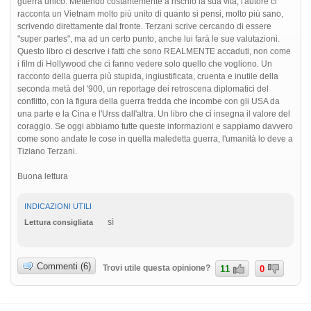
guerra unico. Mettendo costantemente a rischio la sua vita, l'autore ci
racconta un Vietnam molto più unito di quanto si pensi, molto più sano,
scrivendo direttamente dal fronte. Terzani scrive cercando di essere
"super partes", ma ad un certo punto, anche lui farà le sue valutazioni.
Questo libro ci descrive i fatti che sono REALMENTE accaduti, non come
i film di Hollywood che ci fanno vedere solo quello che vogliono. Un
racconto della guerra più stupida, ingiustificata, cruenta e inutile della
seconda metà del '900, un reportage dei retroscena diplomatici del
conflitto, con la figura della guerra fredda che incombe con gli USA da
una parte e la Cina e l'Urss dall'altra. Un libro che ci insegna il valore del
coraggio. Se oggi abbiamo tutte queste informazioni e sappiamo davvero
come sono andate le cose in quella maledetta guerra, l'umanità lo deve a
Tiziano Terzani.
Buona lettura
INDICAZIONI UTILI
sì
Lettura consigliata
Commenti (6)
Trovi utile questa opinione?
11
0