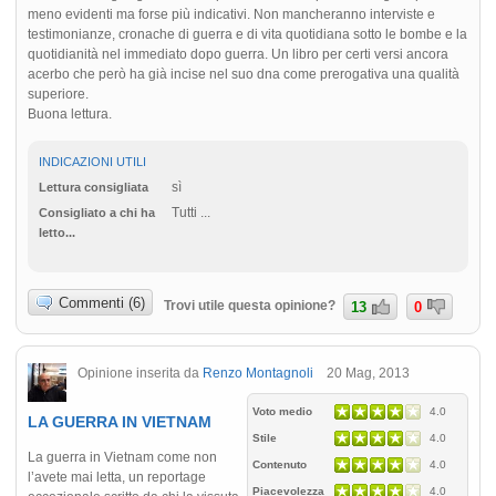
meno evidenti ma forse più indicativi. Non mancheranno interviste e
testimonianze, cronache di guerra e di vita quotidiana sotto le bombe e la
quotidianità nel immediato dopo guerra. Un libro per certi versi ancora
acerbo che però ha già incise nel suo dna come prerogativa una qualità
superiore.
Buona lettura.
INDICAZIONI UTILI
sì
Lettura consigliata
Tutti ...
Consigliato a chi ha
letto...
Commenti (6)
Trovi utile questa opinione?
13
0
Opinione inserita da
Renzo Montagnoli
20 Mag, 2013
Voto medio
4.0
LA GUERRA IN VIETNAM
Stile
4.0
La guerra in Vietnam come non
Contenuto
4.0
l’avete mai letta, un reportage
Piacevolezza
4.0