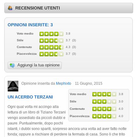
RECENSIONE UTENTI
OPINIONI INSERITE: 3
Voto medio
3.8
Stile
3.7 (3)
Contenuto
4.3 (3)
Piacevolezza
3.7 (3)
Aggiungi la tua opinione
Opinione inserita da
Mephixto
11 Giugno, 2015
Voto medio
3.8
UN ACERBO TERZANI
Stile
3.0
Ogni qual volta mi accingo alla
Contenuto
4.0
lettura di un libro di Tiziano Terzani
Piacevolezza
4.0
vengo assediato da piccoli dubbi e
paure. Puntualmente, dopo pochi
istanti, i dubbi sono spariti, sorpreso ancora una volta ad aver fatto notte
fonda; oppure a rischiare di perdere la fermata di casa. Sono li che trito