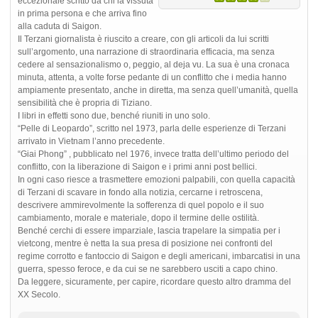
eccezionale scritto da chi la vissuta
in prima persona e che arriva fino
alla caduta di Saigon.
Il Terzani giornalista è riuscito a creare, con gli articoli da lui scritti
sull’argomento, una narrazione di straordinaria efficacia, ma senza
cedere al sensazionalismo o, peggio, al deja vu. La sua è una cronaca
minuta, attenta, a volte forse pedante di un conflitto che i media hanno
ampiamente presentato, anche in diretta, ma senza quell’umanità, quella
sensibilità che è propria di Tiziano.
I libri in effetti sono due, benché riuniti in uno solo.
“Pelle di Leopardo”, scritto nel 1973, parla delle esperienze di Terzani
arrivato in Vietnam l’anno precedente.
“Giai Phong” , pubblicato nel 1976, invece tratta dell’ultimo periodo del
conflitto, con la liberazione di Saigon e i primi anni post bellici.
In ogni caso riesce a trasmettere emozioni palpabili, con quella capacità
di Terzani di scavare in fondo alla notizia, cercarne i retroscena,
descrivere ammirevolmente la sofferenza di quel popolo e il suo
cambiamento, morale e materiale, dopo il termine delle ostilità.
Benché cerchi di essere imparziale, lascia trapelare la simpatia per i
vietcong, mentre è netta la sua presa di posizione nei confronti del
regime corrotto e fantoccio di Saigon e degli americani, imbarcatisi in una
guerra, spesso feroce, e da cui se ne sarebbero usciti a capo chino.
Da leggere, sicuramente, per capire, ricordare questo altro dramma del
XX Secolo.