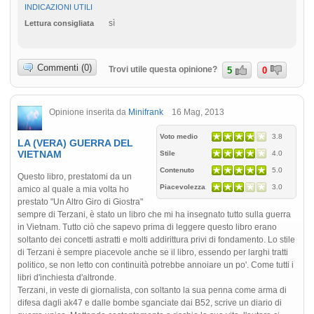
INDICAZIONI UTILI
sì
Lettura consigliata
Commenti (0)
Trovi utile questa opinione?
5
0
Opinione inserita da
Minifrank
16 Mag, 2013
Voto medio
3.8
LA (VERA) GUERRA DEL
VIETNAM
Stile
4.0
Contenuto
5.0
Questo libro, prestatomi da un
Piacevolezza
3.0
amico al quale a mia volta ho
prestato "Un Altro Giro di Giostra"
sempre di Terzani, è stato un libro che mi ha insegnato tutto sulla guerra
in Vietnam. Tutto ciò che sapevo prima di leggere questo libro erano
soltanto dei concetti astratti e molti addirittura privi di fondamento. Lo stile
di Terzani è sempre piacevole anche se il libro, essendo per larghi tratti
politico, se non letto con continuità potrebbe annoiare un po'. Come tutti i
libri d'inchiesta d'altronde.
Terzani, in veste di giornalista, con soltanto la sua penna come arma di
difesa dagli ak47 e dalle bombe sganciate dai B52, scrive un diario di