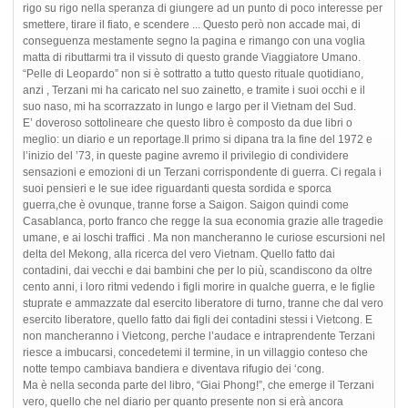
rigo su rigo nella speranza di giungere ad un punto di poco interesse per
smettere, tirare il fiato, e scendere ... Questo però non accade mai, di
conseguenza mestamente segno la pagina e rimango con una voglia
matta di ributtarmi tra il vissuto di questo grande Viaggiatore Umano.
“Pelle di Leopardo” non si è sottratto a tutto questo rituale quotidiano,
anzi , Terzani mi ha caricato nel suo zainetto, e tramite i suoi occhi e il
suo naso, mi ha scorrazzato in lungo e largo per il Vietnam del Sud.
E’ doveroso sottolineare che questo libro è composto da due libri o
meglio: un diario e un reportage.Il primo si dipana tra la fine del 1972 e
l’inizio del ’73, in queste pagine avremo il privilegio di condividere
sensazioni e emozioni di un Terzani corrispondente di guerra. Ci regala i
suoi pensieri e le sue idee riguardanti questa sordida e sporca
guerra,che è ovunque, tranne forse a Saigon. Saigon quindi come
Casablanca, porto franco che regge la sua economia grazie alle tragedie
umane, e ai loschi traffici . Ma non mancheranno le curiose escursioni nel
delta del Mekong, alla ricerca del vero Vietnam. Quello fatto dai
contadini, dai vecchi e dai bambini che per lo più, scandiscono da oltre
cento anni, i loro ritmi vedendo i figli morire in qualche guerra, e le figlie
stuprate e ammazzate dal esercito liberatore di turno, tranne che dal vero
esercito liberatore, quello fatto dai figli dei contadini stessi i Vietcong. E
non mancheranno i Vietcong, perche l’audace e intraprendente Terzani
riesce a imbucarsi, concedetemi il termine, in un villaggio conteso che
notte tempo cambiava bandiera e diventava rifugio dei ‘cong.
Ma è nella seconda parte del libro, “Giai Phong!”, che emerge il Terzani
vero, quello che nel diario per quanto presente non si erà ancora