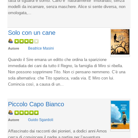
fatta di sguardi e sorrisi. Carlo è "naturalmente" imbranato, senza
modelli da incarnare, senza maschere. Alice si sente diversa, non
omologata,...
Solo con un cane
Beatrice Masini
Autore
Quando il Sire emana un editto che ordina la sparizione
immediata dei cani da tutto il Regno, la famiglia di Miro si ribella.
Non possono sopprimere Tito. Non ci pensano nemmeno. C’è una
sola alternativa: che Tito sparisca, vada via. E Miro con lui.
Comincia così, a causa di un...
Piccolo Capo Bianco
Guido Sgardoli
Autore
Affascinato dai racconti dei pionieri, a dodici anni Amos
cerca di convincere il padre a partire per l’avventura,