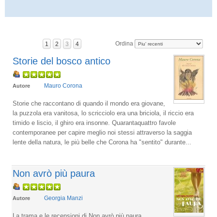
Ordina
1
2
3
4
Storie del bosco antico
Mauro Corona
Autore
Storie che raccontano di quando il mondo era giovane,
la puzzola era vanitosa, lo scricciolo era una briciola, il riccio era
timido e liscio, il ghiro era insonne. Quarantaquattro favole
contemporanee per capire meglio noi stessi attraverso la saggia
lente della natura, le più belle che Corona ha "sentito" durante...
Non avrò più paura
Georgia Manzi
Autore
La trama e le recensioni di Non avrò più paura,