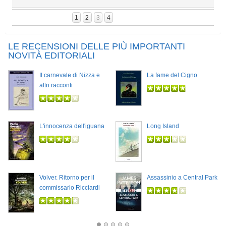
1
2
3
4
LE RECENSIONI DELLE PIÙ IMPORTANTI
NOVITÀ EDITORIALI
Il carnevale di Nizza e
La fame del Cigno
altri racconti
L'innocenza dell'iguana
Long Island
Volver. Ritorno per il
Assassinio a Central Park
commissario Ricciardi