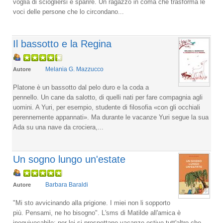
voglia di sciogliersi e sparire. Un ragazzo in coma che trasforma le
voci delle persone che lo circondano...
Il bassotto e la Regina
Melania G. Mazzucco
Autore
Platone è un bassotto dal pelo duro e la coda a
pennello. Un cane da salotto, di quelli nati per fare compagnia agli
uomini. A Yuri, per esempio, studente di filosofia «con gli occhiali
perennemente appannati». Ma durante le vacanze Yuri segue la sua
Ada su una nave da crociera,...
Un sogno lungo un'estate
Barbara Baraldi
Autore
"Mi sto avvicinando alla prigione. I miei non li sopporto
più. Pensami, ne ho bisogno". L'sms di Matilde all'amica è
inequivocabile: per lei si prospettano vacanze estive tutt'altro che