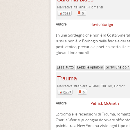
Narrativa italiana » Romanzi
5
7655
Autore
Flavio Soriga
In una Sardegna che non è la Costa Smeralda
russi e non è la Barbagia delle faide e dei 
post-etnica, precaria e poetica, sotto il ciel
giovani innamorati...
Leggi tutto
Leggi le opinioni
Scrivi una opin
Trauma
Narrativa straniera » Gialli, Thriller, Horror
5
13447
Autore
Patrick McGrath
La trama e le recensioni di Trauma, roman
Charlie Weir si guadagna da vivere affrontan
psichiatra a New York ha visto ogni tipo d