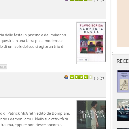
 delle feste in piscina e dei milionari
sequestri, in una terra post-moderna e
o di un'isola del sud si agita un trio di
RECE
ione
3.9 (
7
)
zo di Patrick McGrath edito da Bompiani.
do i demoni altrui. Nella sua attività di
i trauma, eppure non riesce ancora a