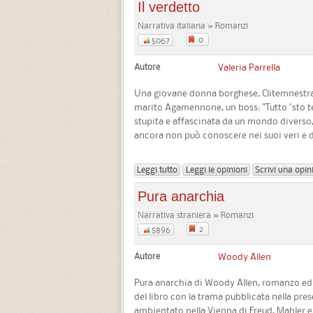
Il verdetto
Narrativa italiana » Romanzi
0
5067
Autore
Valeria Parrella
Una giovane donna borghese, Clitemnestra,
marito Agamennone, un boss: "Tutto 'sto tea
stupita e affascinata da un mondo diverso,
ancora non può conoscere nei suoi veri e d
Leggi tutto
Leggi le opinioni
Scrivi una opin
Pura anarchia
Narrativa straniera » Romanzi
2
5896
Autore
Woody Allen
Pura anarchia di Woody Allen, romanzo ed
del libro con la trama pubblicata nella pre
ambientato nella Vienna di Freud, Mahler e