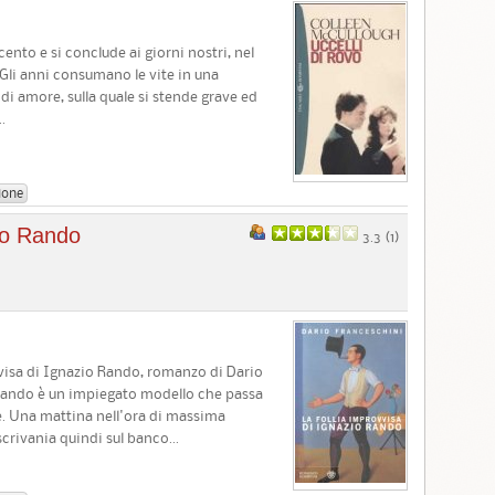
cento e si conclude ai giorni nostri, nel
 Gli anni consumano le vite in una
 di amore, sulla quale si stende grave ed
.
ione
zio Rando
3.3 (
1
)
vvisa di Ignazio Rando, romanzo di Dario
Rando è un impiegato modello che passa
se. Una mattina nell'ora di massima
 scrivania quindi sul banco...