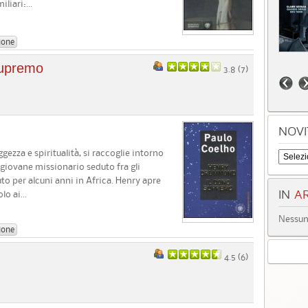
liari:...
ione
supremo
3.8 (
7
)
NOVI
ezza e spiritualità, si raccoglie intorno
 giovane missionario seduto fra gli
o per alcuni anni in Africa. Henry apre
lo ai...
IN
AR
Nessun 
ione
4.5 (
6
)