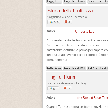
Leggi tutto
Leggi le opinioni
Scrivi una opin
Storia della bruttezza
Saggistica » Arte e Spettacolo
4
6565
Autore
Umberto Eco
Apparentemente bellezza e bruttezza sono 
l'altro, e di solito s'intende la bruttezza c
basterebbe definire la prima per sapere cos
del brutto attraverso i secoli sono più ric
comunemente...
Leggi tutto
Leggi le opinioni
Scrivi una opin
I figli di Hurin
Narrativa straniera » Fantasy
13
8911
Autore
John Ronald Reuel Tol
Quando Turin è ancora un bambino, Hurin d