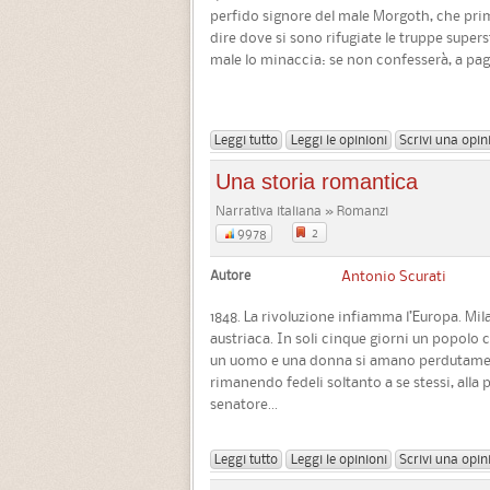
perfido signore del male Morgoth, che prima 
dire dove si sono rifugiate le truppe superst
male lo minaccia: se non confesserà, a paga
Leggi tutto
Leggi le opinioni
Scrivi una opin
Una storia romantica
Narrativa italiana » Romanzi
2
9978
Autore
Antonio Scurati
1848. La rivoluzione infiamma l’Europa. Mi
austriaca. In soli cinque giorni un popolo 
un uomo e una donna si amano perdutamente
rimanendo fedeli soltanto a se stessi, alla 
senatore...
Leggi tutto
Leggi le opinioni
Scrivi una opin