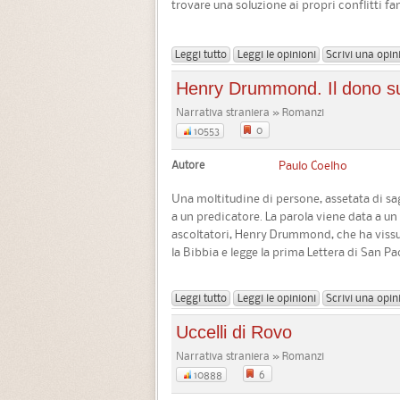
trovare una soluzione ai propri conflitti fami
Leggi tutto
Leggi le opinioni
Scrivi una opin
Henry Drummond. Il dono 
Narrativa straniera » Romanzi
0
10553
Autore
Paulo Coelho
Una moltitudine di persone, assetata di sagg
a un predicatore. La parola viene data a un
ascoltatori, Henry Drummond, che ha vissut
la Bibbia e legge la prima Lettera di San Pao
Leggi tutto
Leggi le opinioni
Scrivi una opin
Uccelli di Rovo
Narrativa straniera » Romanzi
6
10888