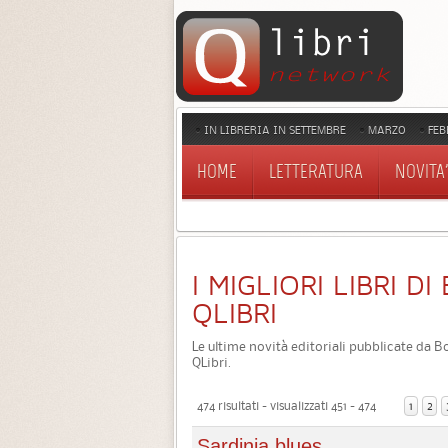
IN LIBRERIA IN SETTEMBRE
MARZO
FEB
HOME
LETTERATURA
NOVITA'
I MIGLIORI LIBRI D
QLIBRI
Le ultime novità editoriali pubblicate da Bo
QLibri.
474 risultati - visualizzati 451 - 474
1
2
Sardinia blues