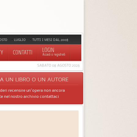
OSTO
LUGLIO
TUTTI I MESI DAL 2008
LOGIN
TY
CONTATTI
Accedi o registrati
SABATO 08 AGOSTO 2026
CA
UN LIBRO O UN AUTORE
ideri recensire un'opera non ancora
e nel nostro archivio contattaci