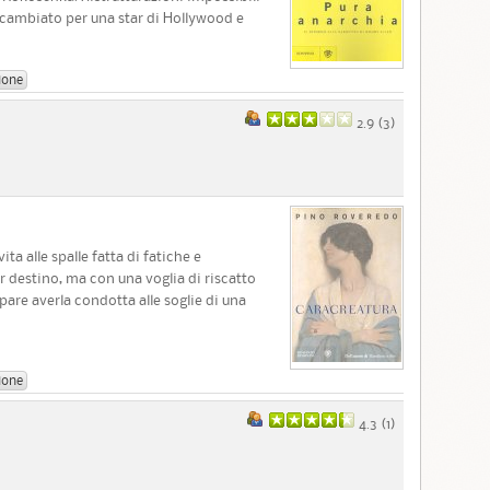
cambiato per una star di Hollywood e
ione
2.9 (
3
)
a alle spalle fatta di fatiche e
r destino, ma con una voglia di riscatto
are averla condotta alle soglie di una
ione
4.3 (
1
)