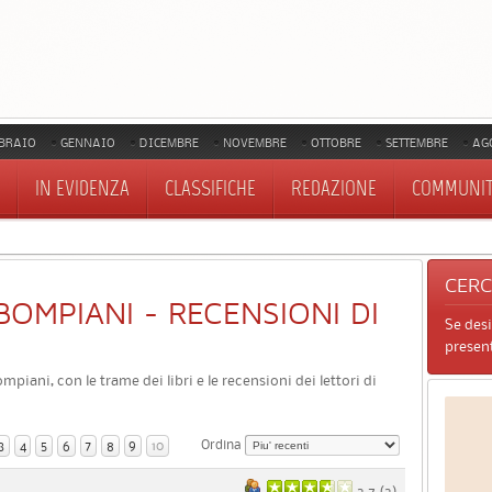
BRAIO
GENNAIO
DICEMBRE
NOVEMBRE
OTTOBRE
SETTEMBRE
AG
IN EVIDENZA
CLASSIFICHE
REDAZIONE
COMMUNI
CER
I BOMPIANI - RECENSIONI DI
Se des
present
mpiani, con le trame dei libri e le recensioni dei lettori di
Ordina
3
4
5
6
7
8
9
10
3.7 (
3
)