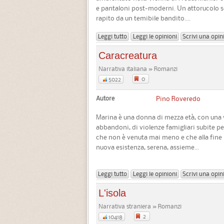
e pantaloni post-moderni. Un attorucolo s
rapito da un temibile bandito....
Leggi tutto
Leggi le opinioni
Scrivi una opin
Caracreatura
Narrativa italiana » Romanzi
0
5022
Autore
Pino Roveredo
Marina è una donna di mezza età, con una vit
abbandoni, di violenze famigliari subite pe
che non è venuta mai meno e che alla fine p
nuova esistenza, serena, assieme...
Leggi tutto
Leggi le opinioni
Scrivi una opin
L'isola
Narrativa straniera » Romanzi
2
10418