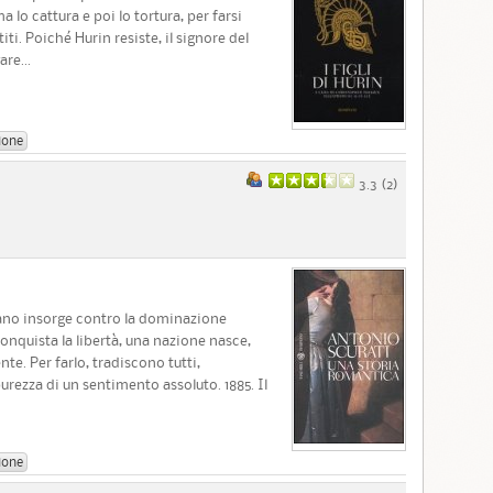
lo cattura e poi lo tortura, per farsi
iti. Poiché Hurin resiste, il signore del
re...
ione
3.3 (
2
)
lano insorge contro la dominazione
conquista la libertà, una nazione nasce,
. Per farlo, tradiscono tutti,
purezza di un sentimento assoluto. 1885. Il
ione