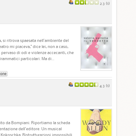
2.3 (
1
)
 si ritrova spaesata nell'ambiente del
tro mi piaceva," dice lei, non a caso,
 pervaso di odi e violenze accecanti, che
rammatici particolari. Ma di...
ione
4.3 (
1
)
ito da Bompiani. Riportiamo la scheda
sentazione dell'editore. Un musical
 Kokoschka. Ristrutturazioni impossibili