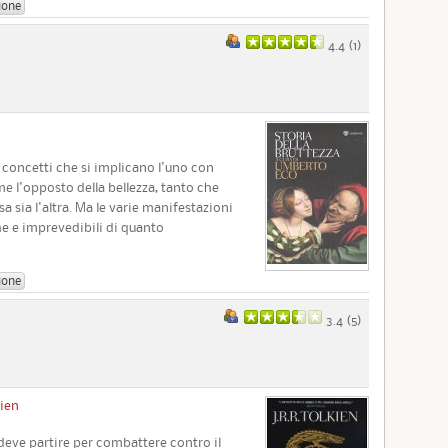
ione
4.4 (
1
)
concetti che si implicano l'uno con
ome l'opposto della bellezza, tanto che
a sia l'altra. Ma le varie manifestazioni
che e imprevedibili di quanto
ione
3.4 (
5
)
kien
eve partire per combattere contro il