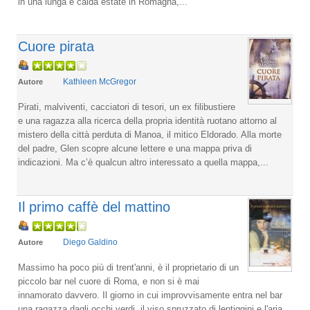
in una lunga e calda estate in Romagna,...
Cuore pirata
Kathleen McGregor
Autore
Pirati, malviventi, cacciatori di tesori, un ex filibustiere
e una ragazza alla ricerca della propria identità ruotano attorno al
mistero della città perduta di Manoa, il mitico Eldorado. Alla morte
del padre, Glen scopre alcune lettere e una mappa priva di
indicazioni. Ma c’è qualcun altro interessato a quella mappa,...
Il primo caffè del mattino
Diego Galdino
Autore
Massimo ha poco più di trent'anni, è il proprietario di un
piccolo bar nel cuore di Roma, e non si è mai
innamorato davvero. Il giorno in cui improvvisamente entra nel bar
una ragazza dagli occhi verdi, il viso spruzzato di lentiggini e l'aria