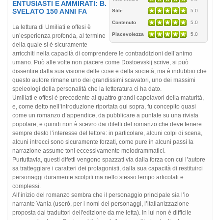
ENTUSIASTI E AMMIRATI: B.
SVELATO 150 ANNI FA
Stile
5.0
Contenuto
5.0
La lettura di Umiliati e offesi è
Piacevolezza
5.0
un’esperienza profonda, al termine
della quale si è sicuramente
arricchiti nella capacità di comprendere le contraddizioni dell’animo
umano. Può alle volte non piacere come Dostoevskij scrive, si può
dissentire dalla sua visione delle cose e della società, ma è indubbio che
questo autore rimane uno dei grandissimi scavatori, uno dei massimi
speleologi della personalità che la letteratura ci ha dato.
Umiliati e offesi è precedente ai quattro grandi capolavori della maturità,
e, come detto nell’introduzione riportata qui sopra, fu concepito quasi
come un romanzo d’appendice, da pubblicare a puntate su una rivista
popolare, e quindi non è scevro dai difetti del romanzo che deve tenere
sempre desto l’interesse del lettore: in particolare, alcuni colpi di scena,
alcuni intrecci sono sicuramente forzati, come pure in alcuni passi la
narrazione assume toni eccessivamente melodrammatici.
Purtuttavia, questi difetti vengono spazzati via dalla forza con cui l’autore
sa tratteggiare i caratteri dei protagonisti, dalla sua capacità di restituirci
personaggi duramente scolpiti ma nello stesso tempo articolati e
complessi.
All’inizio del romanzo sembra che il personaggio principale sia l’io
narrante Vania (userò, per i nomi dei personaggi, l’italianizzazione
proposta dai traduttori dell'edizione da me letta). In lui non è difficile