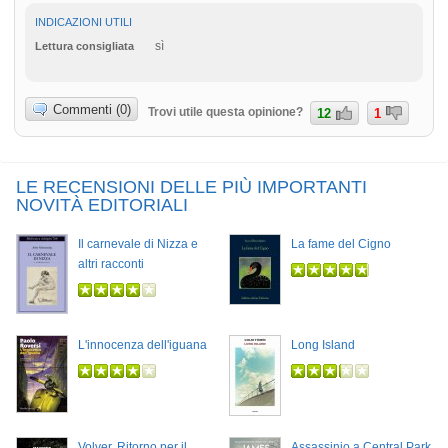
INDICAZIONI UTILI
sì
Lettura consigliata
Commenti (0)
Trovi utile questa opinione?
12
1
LE RECENSIONI DELLE PIÙ IMPORTANTI
NOVITÀ EDITORIALI
Il carnevale di Nizza e
La fame del Cigno
altri racconti
L'innocenza dell'iguana
Long Island
Volver. Ritorno per il
Assassinio a Central Park