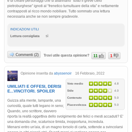
e di creare personaggi che si affannano “sotto il greve cielo
pietroburghese” ignoti al “frenetico tumultuare della vita” e nettamente
contrapposti al ricco mondo nobiliare. Tutto sommato una lettura
necessaria anche se non sempre gradevole.
INDICAZIONI UTILI
sì
Lettura consigliata
Commenti (2)
Trovi utile questa opinione?
11
1
Opinione inserita da
abyssenoir
16 Febbraio, 2022
Voto medio
4.8
UMILIATI E OFFESI, DERISI
E...VINCITORI. SPOILER
Stile
4.0
Contenuto
5.0
Guizza alla mente, lampante, una
Piacevolezza
5.0
curiosità, quale tutti legano in seno;
Quando, uno scrittore, davvero
riporta la realtà oggettiva dello svolgimento dei felici o mesti accaduti? E'
una domanda che, scaturisce timida, inopportuna, incredula.
Menarsi entro un'aia, di un magno torsolo di carta, sottende a svincolarsi