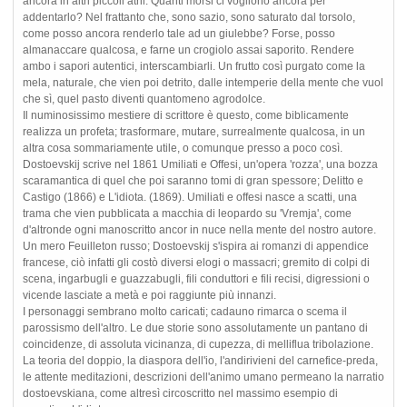
ancora in altri piccoli atrii. Quanti morsi ci vogliono ancora per
addentarlo? Nel frattanto che, sono sazio, sono saturato dal torsolo,
come posso ancora renderlo tale ad un giulebbe? Forse, posso
almanaccare qualcosa, e farne un crogiolo assai saporito. Rendere
ambo i sapori autentici, interscambiarli. Un frutto così purgato come la
mela, naturale, che vien poi detrito, dalle intemperie della mente che vuol
che sì, quel pasto diventi quantomeno agrodolce.
Il numinosissimo mestiere di scrittore è questo, come biblicamente
realizza un profeta; trasformare, mutare, surrealmente qualcosa, in un
altra cosa sommariamente utile, o comunque presso a poco così.
Dostoevskij scrive nel 1861 Umiliati e Offesi, un'opera 'rozza', una bozza
scaramantica di quel che poi saranno tomi di gran spessore; Delitto e
Castigo (1866) e L'idiota. (1869). Umiliati e offesi nasce a scatti, una
trama che vien pubblicata a macchia di leopardo su 'Vremja', come
d'altronde ogni manoscritto ancor in nuce nella mente del nostro autore.
Un mero Feuilleton russo; Dostoevskij s'ispira ai romanzi di appendice
francese, ciò infatti gli costò diversi elogi o massacri; gremito di colpi di
scena, ingarbugli e guazzabugli, fili conduttori e fili recisi, digressioni o
vicende lasciate a metà e poi raggiunte più innanzi.
I personaggi sembrano molto caricati; cadauno rimarca o scema il
parossismo dell'altro. Le due storie sono assolutamente un pantano di
coincidenze, di assoluta vicinanza, di cupezza, di melliflua tribolazione.
La teoria del doppio, la diaspora dell'io, l'andirivieni del carnefice-preda,
le attente meditazioni, descrizioni dell'animo umano permeano la narratio
dostoevskiana, come altresì circoscritto nel massimo esempio di