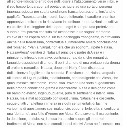
all’editore-fiduciario entro due notti, disvela l’attaccamento verso i libri, e
il suo trasporto, paragona il poeta o scrittore ad una sorta di persona
ingenua, sciocca per sua la condizione franca, bonacciona, fors’anche
gaglioffa. Trasmuta ansie, ricordi, lavoro letterario. Il carattere analitico-
apprensivo-meticoloso lo ritroviamo in continue interpolazioni descrittivo-
costruttive, il costeggiare delle opere-sogni è sempre una preterizione
subdola. ‘'mi pareva che tutto ciò accadesse in un sogno” elemento
chiave di tutta l’opera omnia; un tale riecheggio trasognante, lo ritroviamo
anche nella tenerissima, controfattuale, rimordente amara conchiusione
del romanzo. ‘’Vanja! Vanja!, non era che un sogno!’’... ripeté Natasa.
Natasa/Alesa/i genitori di Natasa/il principe o padre di Alesa è il
primigenio intreccio narrativo, contrassegnato da cliché romantici,
languide esposizioni di amore, il perir d’amore di una protagonista degna
di eroismo romantico. Natasa, doppio di Nelly, è ben discrepata
dall’attinenza fuggitiva della seconda. Ritroviamo una Natasa angusta
all’interno di tuguri, pallida, meditabonda, ben indulgente con Alesa, che
quasi masochisticamente –come Ivan- trovano una sorta di godimento
nella propria condizione grama e insofferente. Alesa è designato come
un bambino eterno, ingenuo, puerile, puro di sentimenti e intenti. Ama
Natasa, ma è mal accoppiato con quest’ultima. Natasa ne è cosciente,
segue difatti una lettura immersa in sfoghi sentimentali, di lacrime
variopinte di quest’amore così malconcio, eppur sì forte; ella, si configura
una ‘delirante’, una folle d’Amore per Alesa. Cela sovente il malcontento,
la delusione, la tristezza, l’esosa ira dacché scopre gli innumeri
tradimenti di Alesa; non solo carnali, bensì elettivi. Alesa ne è conscio, ma