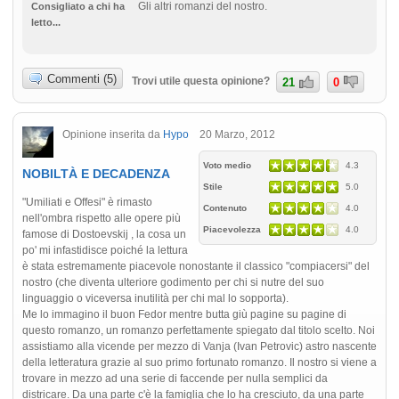
Gli altri romanzi del nostro.
Consigliato a chi ha
letto...
Commenti (5)
Trovi utile questa opinione?
21
0
Opinione inserita da
Hypo
20 Marzo, 2012
Voto medio
4.3
NOBILTÀ E DECADENZA
Stile
5.0
"Umiliati e Offesi" è rimasto
Contenuto
4.0
nell'ombra rispetto alle opere più
Piacevolezza
4.0
famose di Dostoevskij , la cosa un
po' mi infastidisce poiché la lettura
è stata estremamente piacevole nonostante il classico "compiacersi" del
nostro (che diventa ulteriore godimento per chi si nutre del suo
linguaggio o viceversa inutilità per chi mal lo sopporta).
Me lo immagino il buon Fedor mentre butta giù pagine su pagine di
questo romanzo, un romanzo perfettamente spiegato dal titolo scelto. Noi
assistiamo alla vicende per mezzo di Vanja (Ivan Petrovic) astro nascente
della letteratura grazie al suo primo fortunato romanzo. Il nostro si viene a
trovare in mezzo ad una serie di faccende per nulla semplici da
districare. Da una parte c'è la famiglia che lo ha cresciuto, da una parte