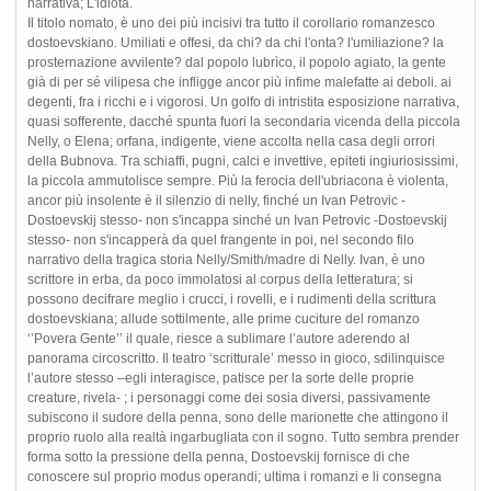
narrativa; L'idiota.
Il titolo nomato, è uno dei più incisivi tra tutto il corollario romanzesco
dostoevskiano. Umiliati e offesi, da chi? da chi l'onta? l'umiliazione? la
prosternazione avvilente? dal popolo lubrìco, il popolo agiato, la gente
già di per sé vilipesa che infligge ancor più infime malefatte ai deboli. ai
degenti, fra i ricchi e i vigorosi. Un golfo di intristita esposizione narrativa,
quasi sofferente, dacché spunta fuori la secondaria vicenda della piccola
Nelly, o Elena; orfana, indigente, viene accolta nella casa degli orrori
della Bubnova. Tra schiaffi, pugni, calci e invettive, epiteti ingiuriosissimi,
la piccola ammutolisce sempre. Più la ferocia dell'ubriacona è violenta,
ancor più insolente è il silenzio di nelly, finché un Ivan Petrovic -
Dostoevskij stesso- non s'incappa sinché un Ivan Petrovic -Dostoevskij
stesso- non s'incapperà da quel frangente in poi, nel secondo filo
narrativo della tragica storia Nelly/Smith/madre di Nelly. Ivan, è uno
scrittore in erba, da poco immolatosi al corpus della letteratura; si
possono decifrare meglio i crucci, i rovelli, e i rudimenti della scrittura
dostoevskiana; allude sottilmente, alle prime cuciture del romanzo
‘’Povera Gente’’ il quale, riesce a sublimare l’autore aderendo al
panorama circoscritto. Il teatro ‘scritturale’ messo in gioco, sdilinquisce
l’autore stesso –egli interagisce, patisce per la sorte delle proprie
creature, rivela- ; i personaggi come dei sosia diversi, passivamente
subiscono il sudore della penna, sono delle marionette che attingono il
proprio ruolo alla realtà ingarbugliata con il sogno. Tutto sembra prender
forma sotto la pressione della penna, Dostoevskij fornisce di che
conoscere sul proprio modus operandi; ultima i romanzi e li consegna