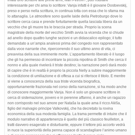
interessante per chi ama lo scrittore: Vanja infatti è il giovane Dostoevskij,
preso e perso nella scrittura, in continua lotta con essa che lo sfama ma
lo attanaglia. Le atmosfere sono quelle laide della Pietroburgo dove lo
scrittore cerca casa e prende fortuitamente quella lasciata libera da un
vecchio che gli muore tra le braccia per strada. Proprio la scena
magistrale della morte del vecchio Smith avvia la vicenda che si chiude
ad anello dopo quattro lunghe sezioni e un didascalico epilogo; il tutto
demandato a un’ampia analessi prima del congedo non rappresentato
dalla voce narrante che, ripercorrendo il suo ultimo anno di vita, ci
preavvisa della sua imminente morte. L’appartamento liberato è il luogo
che gli ha permesso di incontrare la piccola nipotina di Smith che cerca il
nonno e alla quale rivelerà il triste destino; la narrazione però darà modo
di capire che è in realtà è proprio la piccola Nelly a subire maggiormente
la condizione di umiliazione e di offesa a cui si riferisce il titolo. E mentre
si viene a conoscenza della sua triste vicenda biografica,
opportunamente frazionata nel corso della narrazione, si ha modo anche
di conoscere maggiormente Vanja. Non è solo un giovane scrittore in
cerca di sistemazione, povero e in perenne affanno, è anche un ragazzo
non corrisposto nel suo amore per Nataša la quale ama il ricco Alëša,
figlio del malvagio principe Valkovskij, che ha decretato la rovina
economica della sua modesta famiglia. La trama permette di intuire che il
modulo narrativo di appartenenza è quello del più classico feuilleton, a
tratti davvero esagerato e disturbante, eppure il lettore più accorto vedrà
in nuce la superiorità della penna capace di scandagliare l’animo umano