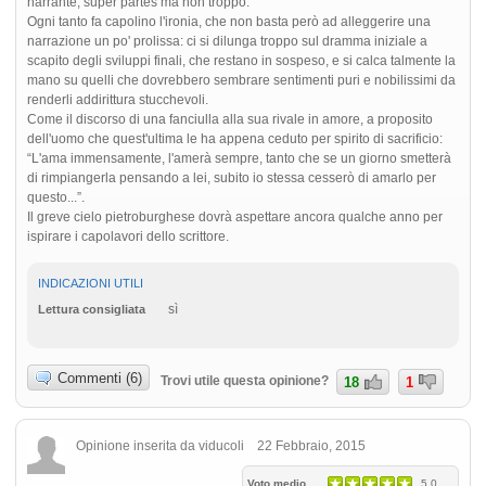
narrante, super partes ma non troppo.
Ogni tanto fa capolino l'ironia, che non basta però ad alleggerire una
narrazione un po' prolissa: ci si dilunga troppo sul dramma iniziale a
scapito degli sviluppi finali, che restano in sospeso, e si calca talmente la
mano su quelli che dovrebbero sembrare sentimenti puri e nobilissimi da
renderli addirittura stucchevoli.
Come il discorso di una fanciulla alla sua rivale in amore, a proposito
dell'uomo che quest'ultima le ha appena ceduto per spirito di sacrificio:
“L'ama immensamente, l'amerà sempre, tanto che se un giorno smetterà
di rimpiangerla pensando a lei, subito io stessa cesserò di amarlo per
questo...”.
Il greve cielo pietroburghese dovrà aspettare ancora qualche anno per
ispirare i capolavori dello scrittore.
INDICAZIONI UTILI
sì
Lettura consigliata
Commenti (6)
Trovi utile questa opinione?
18
1
Opinione inserita da viducoli 22 Febbraio, 2015
Voto medio
5.0