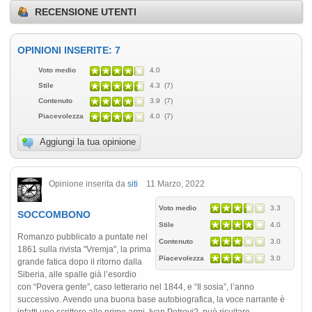
RECENSIONE UTENTI
OPINIONI INSERITE: 7
Voto medio
4.0
Stile
4.3 (7)
Contenuto
3.9 (7)
Piacevolezza
4.0 (7)
Aggiungi la tua opinione
Opinione inserita da
siti
11 Marzo, 2022
Voto medio
3.3
SOCCOMBONO
Stile
4.0
Romanzo pubblicato a puntate nel
Contenuto
3.0
1861 sulla rivista "Vremja", la prima
Piacevolezza
3.0
grande fatica dopo il ritorno dalla
Siberia, alle spalle già l’esordio
con “Povera gente”, caso letterario nel 1844, e “Il sosia”, l’anno
successivo. Avendo una buona base autobiografica, la voce narrante è
infatti uno scrittore alle prime armi, Ivan Petrovi?, può risultare