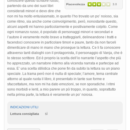
conoscere questo scrittore russo,
Piacevolezza
3.0
partendo da uno dei suoi libri
considerati minori e devo dire che
non mi ha molto entusiasmato, in quanto l’ho trovato un po’ noioso, sia
come ritmo, sia anche come coinvolgimento, però, nonostante questo,
alcuni aspetti mi hanno particolarmente e positivamente colpito. Come
ogni romanzo russo, è popolato di personaggi minori e secondari e
l’autore è veramente molto bravo a tratteggiarli, delineandone i tratti e
facendoci conoscere in particolare timori e paure, tanto da non farceli
dimenticare di mano in mano che prosegue la lettura. Ce li fa conoscere
attraverso tanti dialoghi con il protagonista, il personaggio di Vanja, che è
lo stesso scrittore. Ed è proprio la scelta dell’io narrante l’aspetto che più
ho apprezzato, un narratore interno alla vicenda narrata e partecipe ad
essa. E’ una scelta stilistica che pone fin da subito la lettura su un piano
speciale. La trama però non è nulla di speciale; l’amore, tema centrale
attorno al quale ruota il libro, è presentato in tante sue forme e
sfaccettature, ma non mi ha dato emozioni, se non sporadiche. I ritmi
sono morbidi e lenti, a mio parere un pò troppo, in quanto, soprattutto
nella prima parte, la lettura è veramente un po’ noiosa.
INDICAZIONI UTILI
sì
Lettura consigliata