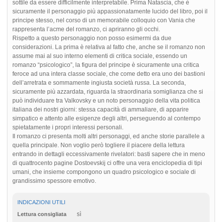
sottile da essere difficilmente interpretabile. Prima Natascia, che è
sicuramente il personaggio più appassionatamente lucido del libro, poi il
principe stesso, nel corso di un memorabile colloquio con Vania che
rappresenta l’acme del romanzo, ci apriranno gli occhi.
Rispetto a questo personaggio non posso esimermi da due
considerazioni. La prima è relativa al fatto che, anche se il romanzo non
assume mai al suo interno elementi di critica sociale, essendo un
romanzo “psicologico”, la figura del principe è sicuramente una critica
feroce ad una intera classe sociale, che come detto era uno dei bastioni
dell’arretrata e sommamente ingiusta società russa. La seconda,
sicuramente più azzardata, riguarda la straordinaria somiglianza che si
può individuare tra Valkovsky e un noto personaggio della vita politica
italiana dei nostri giorni: stessa capacità di ammaliare, di apparire
simpatico e attento alle esigenze degli altri, perseguendo al contempo
spietatamente i propri interessi personali.
Il romanzo ci presenta molti altri personaggi, ed anche storie parallele a
quella principale. Non voglio però togliere il piacere della lettura
entrando in dettagli eccessivamente rivelatori: basti sapere che in meno
di quattrocento pagine Dostoevskij ci offre una vera enciclopedia di tipi
umani, che insieme compongono un quadro psicologico e sociale di
grandissimo spessore emotivo.
INDICAZIONI UTILI
sì
Lettura consigliata