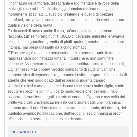
l’incrinatura della morale, dissacrante e rudimentale è la voce della
malvagità che rabbuffa ciò che oggi rinomiamo eticamente giusto, o
moralmente sbagliato. L’auspicio, s’intende, è quello di ponzare,
liquefarsi, arrovellarsi, contorcersi e porre nel cartellario cerebrale una
duplice visione della realtà.
Fa da uccel di bosco anche il cibo; un’anoressia indotta percorre il
racconto, tutti sembrano nutrirsi SOLO di bevande, minestre, e vivande
alcoliche. La guantiera gremita di piatti opulenti, sembra esser sempre
intonsa, mai presa d’assalto da alcuno stomaco
E Dostoevskij è un alacre persecutore della penna proprio in questo;
rappresentare ogni fattezza umana in quel che è, non camuffare
alcunché. Assommare nell’arcoscenico di scrittura i corrotti e i semifolli;
tutti, annesso Maslobojev, vecchio compagno di studi di Ivan, che
sebbene viva di espedienti, ragionamenti ostici e bagordi, è una sorta di
agente che vien soggiogato dall’esborso di ingente danaro...
Umiliati e offesi è una pullulante risposta che senza batter ciglio, vuole
escutere i propri lettori, in un certo modo vuole offender essi, li vuol
pizzicare, li vuol tener legati a corde di canapa. Ognuno è asservito dal
brutto vizio dell’universo: La nefasta condizione degli umili tirannica,
intomba questi neofiti del male nel calvario dell’etanolo, del danaro, del
puntiglio avamposto alla ragione, dell’orgoglio leso dinnanzi ai propri
affetti, che non perdona, e che esima ricordare.
INDICAZIONI UTILI