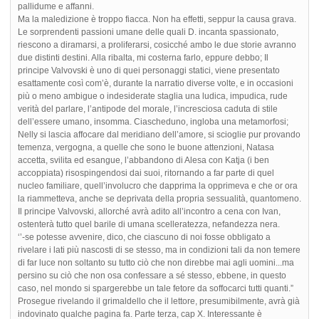
pallidume e affanni.
Ma la maledizione è troppo fiacca. Non ha effetti, seppur la causa grava.
Le sorprendenti passioni umane delle quali D. incanta spassionato,
riescono a diramarsi, a proliferarsi, cosicché ambo le due storie avranno
due distinti destini. Alla ribalta, mi costerna farlo, eppure debbo; Il
principe Valvovski è uno di quei personaggi statici, viene presentato
esattamente così com’è, durante la narratio diverse volte, e in occasioni
più o meno ambigue o indesiderate staglia una ludica, impudica, rude
verità del parlare, l’antipode del morale, l’incresciosa caduta di stile
dell’essere umano, insomma. Ciascheduno, ingloba una metamorfosi;
Nelly si lascia affocare dal meridiano dell’amore, si scioglie pur provando
temenza, vergogna, a quelle che sono le buone attenzioni, Natasa
accetta, svilita ed esangue, l’abbandono di Alesa con Katja (i ben
accoppiata) risospingendosi dai suoi, ritornando a far parte di quel
nucleo familiare, quell’involucro che dapprima la opprimeva e che or ora
la riammetteva, anche se deprivata della propria sessualità, quantomeno.
Il principe Valvovski, allorché avrà adito all’incontro a cena con Ivan,
ostenterà tutto quel barile di umana scelleratezza, nefandezza nera.
‘’-se potesse avvenire, dico, che ciascuno di noi fosse obbligato a
rivelare i lati più nascosti di se stesso, ma in condizioni tali da non temere
di far luce non soltanto su tutto ciò che non direbbe mai agli uomini...ma
persino su ciò che non osa confessare a sé stesso, ebbene, in questo
caso, nel mondo si spargerebbe un tale fetore da soffocarci tutti quanti.”
Prosegue rivelando il grimaldello che il lettore, presumibilmente, avrà già
indovinato qualche pagina fa. Parte terza, cap X. Interessante è