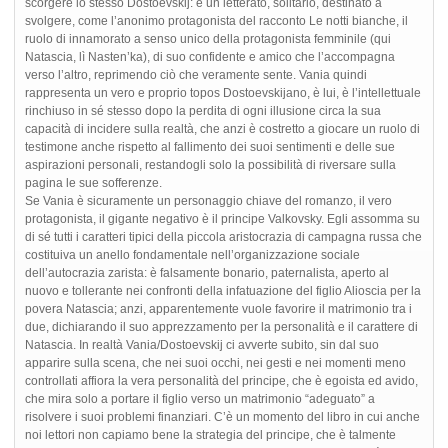
scorgere lo stesso Dostoevskij: è un letterato, solitario, destinato a
svolgere, come l’anonimo protagonista del racconto Le notti bianche, il
ruolo di innamorato a senso unico della protagonista femminile (qui
Natascia, lì Nasten’ka), di suo confidente e amico che l’accompagna
verso l’altro, reprimendo ciò che veramente sente. Vania quindi
rappresenta un vero e proprio topos Dostoevskijano, è lui, è l’intellettuale
rinchiuso in sé stesso dopo la perdita di ogni illusione circa la sua
capacità di incidere sulla realtà, che anzi è costretto a giocare un ruolo di
testimone anche rispetto al fallimento dei suoi sentimenti e delle sue
aspirazioni personali, restandogli solo la possibilità di riversare sulla
pagina le sue sofferenze.
Se Vania è sicuramente un personaggio chiave del romanzo, il vero
protagonista, il gigante negativo è il principe Valkovsky. Egli assomma su
di sé tutti i caratteri tipici della piccola aristocrazia di campagna russa che
costituiva un anello fondamentale nell’organizzazione sociale
dell’autocrazia zarista: è falsamente bonario, paternalista, aperto al
nuovo e tollerante nei confronti della infatuazione del figlio Alioscia per la
povera Natascia; anzi, apparentemente vuole favorire il matrimonio tra i
due, dichiarando il suo apprezzamento per la personalità e il carattere di
Natascia. In realtà Vania/Dostoevskij ci avverte subito, sin dal suo
apparire sulla scena, che nei suoi occhi, nei gesti e nei momenti meno
controllati affiora la vera personalità del principe, che è egoista ed avido,
che mira solo a portare il figlio verso un matrimonio “adeguato” a
risolvere i suoi problemi finanziari. C’è un momento del libro in cui anche
noi lettori non capiamo bene la strategia del principe, che è talmente