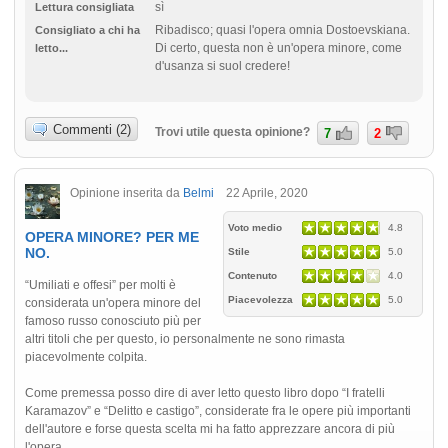
sì
Lettura consigliata
Ribadisco; quasi l'opera omnia Dostoevskiana.
Consigliato a chi ha
Di certo, questa non è un'opera minore, come
letto...
d'usanza si suol credere!
Commenti (2)
Trovi utile questa opinione?
7
2
Opinione inserita da
Belmi
22 Aprile, 2020
Voto medio
4.8
OPERA MINORE? PER ME
NO.
Stile
5.0
Contenuto
4.0
“Umiliati e offesi” per molti è
Piacevolezza
5.0
considerata un'opera minore del
famoso russo conosciuto più per
altri titoli che per questo, io personalmente ne sono rimasta
piacevolmente colpita.
Come premessa posso dire di aver letto questo libro dopo “I fratelli
Karamazov” e “Delitto e castigo”, considerate fra le opere più importanti
dell'autore e forse questa scelta mi ha fatto apprezzare ancora di più
l'opera.