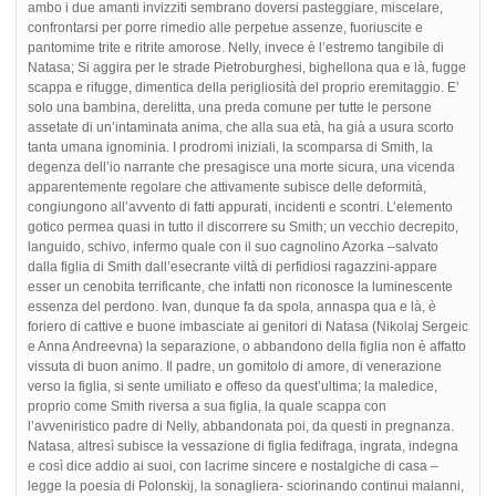
ambo i due amanti invizziti sembrano doversi pasteggiare, miscelare,
confrontarsi per porre rimedio alle perpetue assenze, fuoriuscite e
pantomime trite e ritrite amorose. Nelly, invece è l’estremo tangibile di
Natasa; Si aggira per le strade Pietroburghesi, bighellona qua e là, fugge
scappa e rifugge, dimentica della perigliosità del proprio eremitaggio. E’
solo una bambina, derelitta, una preda comune per tutte le persone
assetate di un’intaminata anima, che alla sua età, ha già a usura scorto
tanta umana ignominia. I prodromi iniziali, la scomparsa di Smith, la
degenza dell’io narrante che presagisce una morte sicura, una vicenda
apparentemente regolare che attivamente subisce delle deformità,
congiungono all’avvento di fatti appurati, incidenti e scontri. L’elemento
gotico permea quasi in tutto il discorrere su Smith; un vecchio decrepito,
languido, schivo, infermo quale con il suo cagnolino Azorka –salvato
dalla figlia di Smith dall’esecrante viltà di perfidiosi ragazzini-appare
esser un cenobita terrificante, che infatti non riconosce la luminescente
essenza del perdono. Ivan, dunque fa da spola, annaspa qua e là, è
foriero di cattive e buone imbasciate ai genitori di Natasa (Nikolaj Sergeic
e Anna Andreevna) la separazione, o abbandono della figlia non è affatto
vissuta di buon animo. Il padre, un gomitolo di amore, di venerazione
verso la figlia, si sente umiliato e offeso da quest’ultima; la maledice,
proprio come Smith riversa a sua figlia, la quale scappa con
l’avveniristico padre di Nelly, abbandonata poi, da questi in pregnanza.
Natasa, altresì subisce la vessazione di figlia fedifraga, ingrata, indegna
e così dice addio ai suoi, con lacrime sincere e nostalgiche di casa –
legge la poesia di Polonskij, la sonagliera- sciorinando continui malanni,