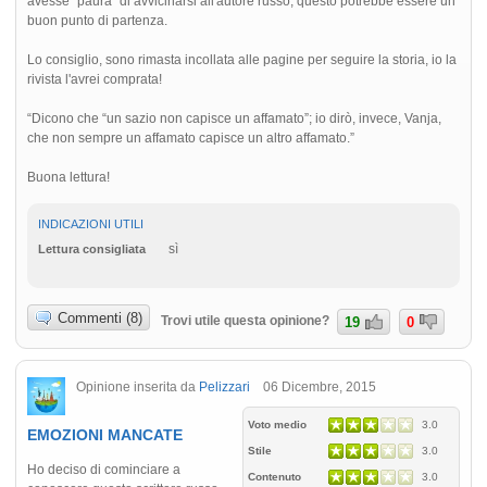
avesse “paura” di avvicinarsi all'autore russo, questo potrebbe essere un
buon punto di partenza.
Lo consiglio, sono rimasta incollata alle pagine per seguire la storia, io la
rivista l'avrei comprata!
“Dicono che “un sazio non capisce un affamato”; io dirò, invece, Vanja,
che non sempre un affamato capisce un altro affamato.”
Buona lettura!
INDICAZIONI UTILI
sì
Lettura consigliata
Commenti (8)
Trovi utile questa opinione?
19
0
Opinione inserita da
Pelizzari
06 Dicembre, 2015
Voto medio
3.0
EMOZIONI MANCATE
Stile
3.0
Ho deciso di cominciare a
Contenuto
3.0