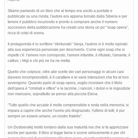
Stiamo parlando di un libro che al tempo era uscito a puntate e
pubblicato su una rivista; l'autore era appena tornato dalla Siberia e per
tenere il pubblico incuriosito e pronto a comprare anche il numero
successivo della pubblicazione ha creato una storia un po' “soap opera”,
ricca di colpi di scena.
Il protagonista è lo scrittore “sfortunato” Vanja, l'autore si è molto ispirato
alla sua esperienza personale per descriverlo. Come ogni soap che si
rispetti c'è: l'amore non corrisposto, l'amore infantile, il rifiutato, l'amante, il
cattivo, i litigi e chi più ne ha ne metta.
Quello che colpisce, oltre alle scelte dei vari personaggi in alcuni casi
davvero incomprensibili, è il carattere e le varie interazioni che fra di loro
avvengono. Quando parlo di soap opera, voglio ricordare che il titolo
dell'opera è “Umiliati e offesi” e le lacrime, i rancori, i dolori e le ingiustizie
non mancano, soprattutto se penso alla piccola Elena.
“Tutto quello che accade è molto comprensibile e resta nella memoria; si
impara a capire che anche l'uomo più disgraziato, l'ultimo di tutti, è pur
sempre un essere umano, un nostro fratello”.
Un Dostoevskij molto lontano dalla sua maturità ma che si fa apprezzare
anche per questo. Il libro si legge bene e scorre velocemente e per chi