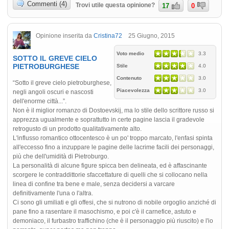
Commenti (4)
Trovi utile questa opinione?
17
0
Opinione inserita da
Cristina72
25 Giugno, 2015
Voto medio
3.3
SOTTO IL GREVE CIELO
PIETROBURGHESE
Stile
4.0
Contenuto
3.0
“Sotto il greve cielo pietroburghese,
Piacevolezza
3.0
negli angoli oscuri e nascosti
dell'enorme città...”.
Non è il miglior romanzo di Dostoevskij, ma lo stile dello scrittore russo si
apprezza ugualmente e soprattutto in certe pagine lascia il gradevole
retrogusto di un prodotto qualitativamente alto.
L'influsso romantico ottocentesco è un po' troppo marcato, l'enfasi spinta
all'eccesso fino a inzuppare le pagine delle lacrime facili dei personaggi,
più che dell'umidità di Pietroburgo.
La personalità di alcune figure spicca ben delineata, ed è affascinante
scorgere le contraddittorie sfaccettature di quelli che si collocano nella
linea di confine tra bene e male, senza decidersi a varcare
definitivamente l'una o l'altra.
Ci sono gli umiliati e gli offesi, che si nutrono di nobile orgoglio anziché di
pane fino a rasentare il masochismo, e poi c'è il carnefice, astuto e
demoniaco, il furbastro traffichino (che è il personaggio più riuscito) e l'io