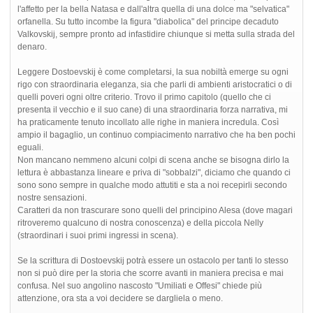
l'affetto per la bella Natasa e dall'altra quella di una dolce ma "selvatica"
orfanella. Su tutto incombe la figura "diabolica" del principe decaduto
Valkovskij, sempre pronto ad infastidire chiunque si metta sulla strada del
denaro.
Leggere Dostoevskij è come completarsi, la sua nobiltà emerge su ogni
rigo con straordinaria eleganza, sia che parli di ambienti aristocratici o di
quelli poveri ogni oltre criterio. Trovo il primo capitolo (quello che ci
presenta il vecchio e il suo cane) di una straordinaria forza narrativa, mi
ha praticamente tenuto incollato alle righe in maniera incredula. Così
ampio il bagaglio, un continuo compiacimento narrativo che ha ben pochi
eguali.
Non mancano nemmeno alcuni colpi di scena anche se bisogna dirlo la
lettura è abbastanza lineare e priva di "sobbalzi", diciamo che quando ci
sono sono sempre in qualche modo attutiti e sta a noi recepirli secondo
nostre sensazioni.
Caratteri da non trascurare sono quelli del principino Alesa (dove magari
ritroveremo qualcuno di nostra conoscenza) e della piccola Nelly
(straordinari i suoi primi ingressi in scena).
Se la scrittura di Dostoevskij potrà essere un ostacolo per tanti lo stesso
non si può dire per la storia che scorre avanti in maniera precisa e mai
confusa. Nel suo angolino nascosto "Umiliati e Offesi" chiede più
attenzione, ora sta a voi decidere se dargliela o meno.