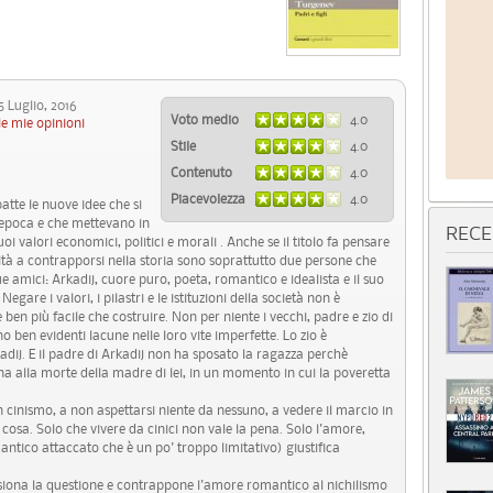
Luglio, 2016
Voto medio
4.0
le mie opinioni
Stile
4.0
Contenuto
4.0
Piacevolezza
4.0
tte le nuove idee che si
 epoca e che mettevano in
RECE
suoi valori economici, politici e morali . Anche se il titolo fa pensare
tà a contrapporsi nella storia sono soprattutto due persone che
 amici: Arkadij, cuore puro, poeta, romantico e idealista e il suo
gare i valori, i pilastri e le istituzioni della società non è
 è ben più facile che costruire. Non per niente i vecchi, padre e zio di
ben evidenti lacune nelle loro vite imperfette. Lo zio è
ij. E il padre di Arkadij non ha sposato la ragazza perchè
gna alla morte della madre di lei, in un momento in cui la poveretta
cinismo, a non aspettarsi niente da nessuno, a vedere il marcio in
 cosa. Solo che vivere da cinici non vale la pena. Solo l'amore,
ntico attaccato che è un po' troppo limitativo) giustifica
siona la questione e contrappone l'amore romantico al nichilismo