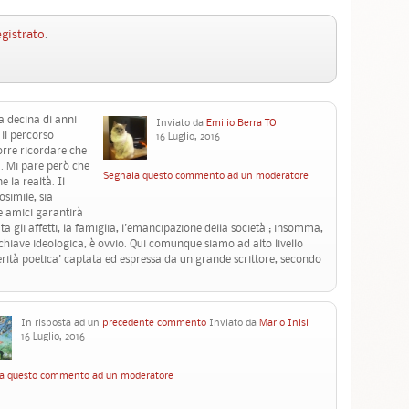
egistrato
.
a decina di anni
Inviato da
Emilio Berra TO
 il percorso
16 Luglio, 2016
orre ricordare che
a. Mi pare però che
Segnala questo commento ad un moderatore
 la realtà. Il
osimile, sia
e amici garantirà
uta gli affetti, la famiglia, l'emancipazione della società ; insomma,
n chiave ideologica, è ovvio. Qui comunque siamo ad alto livello
verità poetica' captata ed espressa da un grande scrittore, secondo
In risposta ad un
precedente commento
Inviato da
Mario Inisi
16 Luglio, 2016
a questo commento ad un moderatore