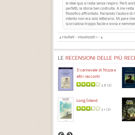
le idee qua si resta senza respiro. Però an
perfetti, la storia ben costruita. A me rest
filosofico affrontato. Parlando l'autore di n
intento non era solo letterario. Mi pare c
scorciatoia troppo facile e ovvia e nemme
4 risultati - visualizzati 1 - 4
LE
RECENSIONI DELLE PIÙ RECE
Chimere
Il carnevale di Nizza e
altri racconti
3.5 (
1
)
3.9 (
2
)
Intermezzo
Long Island
3.7 (
3
)
3.1 (
2
)