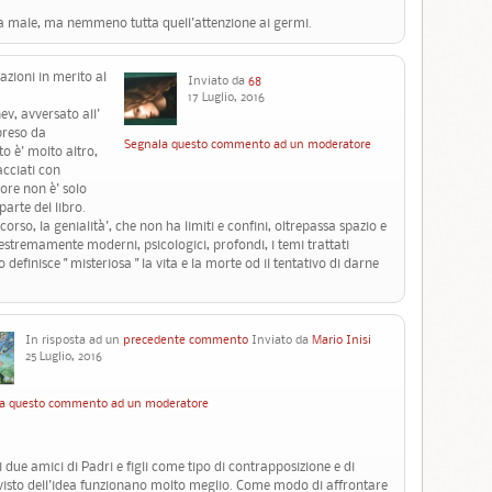
va male, ma nemmeno tutta quell'attenzione ai germi.
zioni in merito al
Inviato da
68
17 Luglio, 2016
ev, avversato all'
ipreso da
Segnala questo commento ad un moderatore
to è' molto altro,
acciati con
ore non è' solo
parte del libro.
corso, la genialità', che non ha limiti e confini, oltrepassa spazio e
estremamente moderni, psicologici, profondi, i temi trattati
so definisce " misteriosa " la vita e la morte od il tentativo di darne
In risposta ad un
precedente commento
Inviato da
Mario Inisi
25 Luglio, 2016
a questo commento ad un moderatore
 due amici di Padri e figli come tipo di contrapposizione e di
 visto dell'idea funzionano molto meglio. Come modo di affrontare