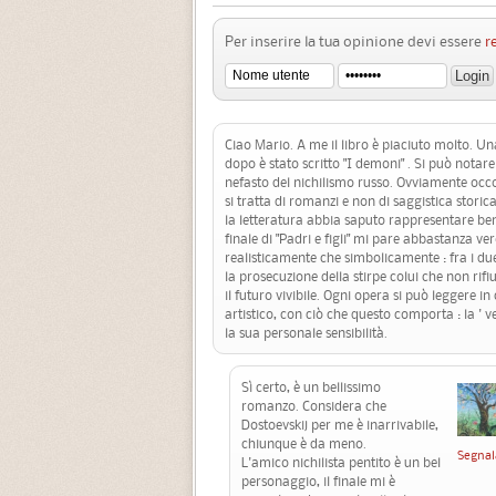
Per inserire la tua opinione devi essere
r
Ciao Mario. A me il libro è piaciuto molto. Un
dopo è stato scritto "I demoni" . Si può notare
nefasto del nichilismo russo. Ovviamente occ
si tratta di romanzi e non di saggistica storic
la letteratura abbia saputo rappresentare bene
finale di "Padri e figli" mi pare abbastanza ver
realisticamente che simbolicamente : fra i du
la prosecuzione della stirpe colui che non rifi
il futuro vivibile. Ogni opera si può leggere i
artistico, con ciò che questo comporta : la ' 
la sua personale sensibilità.
Sì certo, è un bellissimo
romanzo. Considera che
Dostoevskij per me è inarrivabile,
chiunque è da meno.
Segnal
L'amico nichilista pentito è un bel
personaggio, il finale mi è