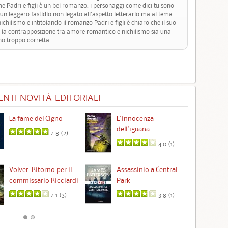
che Padri e figli è un bel romanzo, i personaggi come dici tu sono
a un leggero fastidio non legato all'aspetto letterario ma al tema
ichilismo e intitolando il romanzo Padri e figli è chiaro che il suo
he la contrapposizione tra amore romantico e nichilismo sia una
no troppo corretta.
NTI NOVITÀ EDITORIALI
La fame del Cigno
L'innocenza
Id
dell'iguana
4.8 (
2
)
4.0 (
1
)
Ta
Volver. Ritorno per il
Assassinio a Central
commissario Ricciardi
Park
4.1 (
3
)
3.8 (
1
)