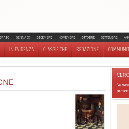
BRAIO
GENNAIO
DICEMBRE
NOVEMBRE
OTTOBRE
SETTEMBRE
AG
IN EVIDENZA
CLASSIFICHE
REDAZIONE
COMMUNI
CER
ONE
Se des
present