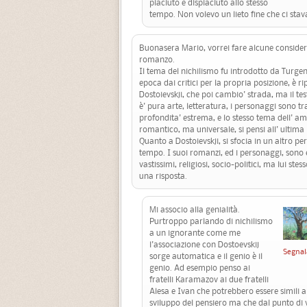
piaciuto e dispiaciuto allo stesso
tempo. Non volevo un lieto fine che ci sta
Buonasera Mario, vorrei fare alcune considera
romanzo.
Il tema del nichilismo fu introdotto da Turgen
epoca dai critici per la propria posizione, è r
Dostoievskji, che poi cambio' strada, ma il tes
è' pura arte, letteratura, i personaggi sono tr
profondita' estrema, e lo stesso tema dell' am
romantico, ma universale, si pensi all' ultima 
Quanto a Dostoievskji, si sfocia in un altro per
tempo. I suoi romanzi, ed i personaggi, sono 
vastissimi, religiosi, socio-politici, ma lui stes
una risposta.
Mi associo alla genialità.
Purtroppo parlando di nichilismo
a un ignorante come me
l'associazione con Dostoevskij
Segnal
sorge automatica e il genio è il
genio. Ad esempio penso ai
fratelli Karamazov ai due fratelli
Alesa e Ivan che potrebbero essere simili ai
sviluppo del pensiero ma che dal punto di