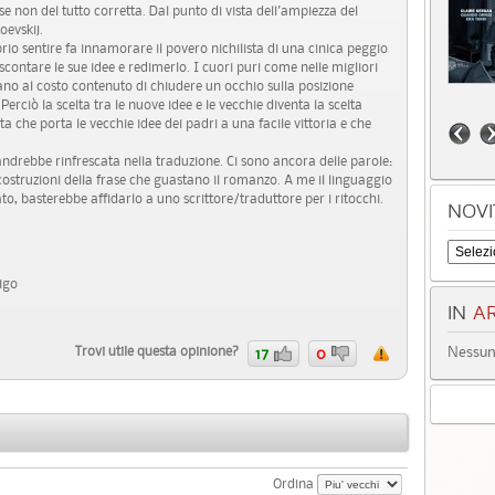
 non del tutto corretta. Dal punto di vista dell'ampiezza del
oevskij.
io sentire fa innamorare il povero nichilista di una cinica peggio
li scontare le sue idee e redimerlo. I cuori puri come nelle migliori
o al costo contenuto di chiudere un occhio sulla posizione
rciò la scelta tra le nuove idee e le vecchie diventa la scelta
 che porta le vecchie idee dei padri a una facile vittoria e che
ndrebbe rinfrescata nella traduzione. Ci sono ancora delle parole:
costruzioni della frase che guastano il romanzo. A me il linguaggio
to, basterebbe affidarlo a uno scrittore/traduttore per i ritocchi.
NOVI
tigo
IN
AR
Nessun 
Trovi utile questa opinione?
17
0
Ordina