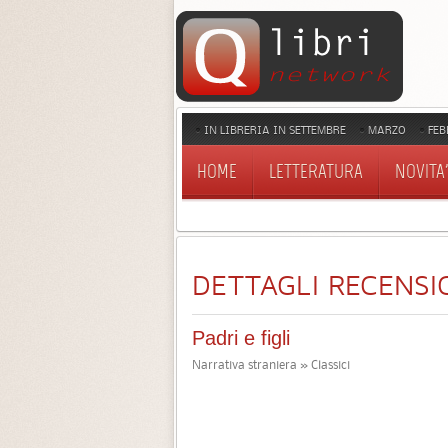
IN LIBRERIA IN SETTEMBRE
MARZO
FEB
HOME
LETTERATURA
NOVITA'
DETTAGLI RECENSI
Padri e figli
Narrativa straniera » Classici