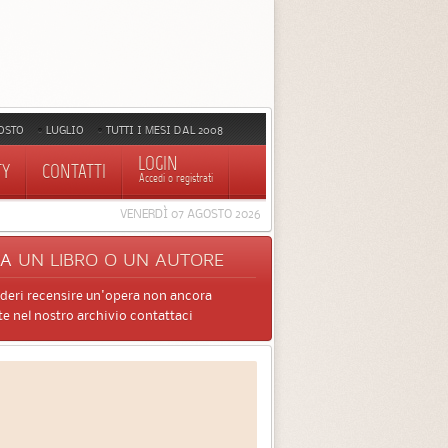
OSTO
LUGLIO
TUTTI I MESI DAL 2008
LOGIN
TY
CONTATTI
Accedi o registrati
VENERDÌ 07 AGOSTO 2026
CA
UN LIBRO O UN AUTORE
ideri recensire un'opera non ancora
e nel nostro archivio contattaci