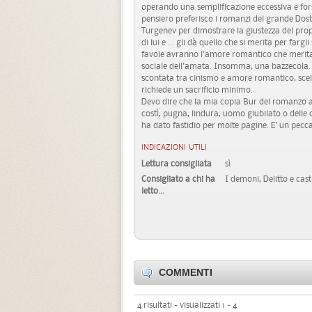
operando una semplificazione eccessiva e forse
pensiero preferisco i romanzi del grande Dost
Turgenev per dimostrare la giustezza del propr
di lui e ... gli dà quello che si merita per farg
favole avranno l'amore romantico che meritan
sociale dell'amata. Insomma, una bazzecola. Pe
scontata tra cinismo e amore romantico, scelta
richiede un sacrificio minimo.
Devo dire che la mia copia Bur del romanzo a
costì, pugna, lindura, uomo giubilato o delle 
ha dato fastidio per molte pagine. E' un pecca
INDICAZIONI UTILI
Lettura consigliata
sì
Consigliato a chi ha
I demoni, Delitto e cas
letto...
COMMENTI
4 risultati - visualizzati 1 - 4