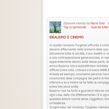
Opinione inserita da
Mario Inisi
15 
Top 10 opinionisti
-
Guarda tutte 
IDEALISMO E CINISMO
In questo romanzo Turgenev affronta e comba
stavano affacciando nello scenario della sua
discussione tutta la società, il suo assetto e i 
a una contrapposizione generazionale, in real
apparentemente stanno dalla stessa parte, due
amico Bazarov che si autodefinisce nichilista. Ne
difficile.Come noto, criticare e trovare difetti
Arkadij ad esempio, bravissime persone, hanno 
innamorato della compagna del padre di Arkad
inferiore a lui e inoltre ne ha fatto la compa
aveva ben poca scelta.
Bazarov non ha torto a guardarsi intorno con 
ogni cosa, dato che effettivamente c'è in ogni
qualsiasi amore (anche senza l'aggettivo roma
un'esistenza.
In ogni caso, nel romanzo, Turgenev ridimen