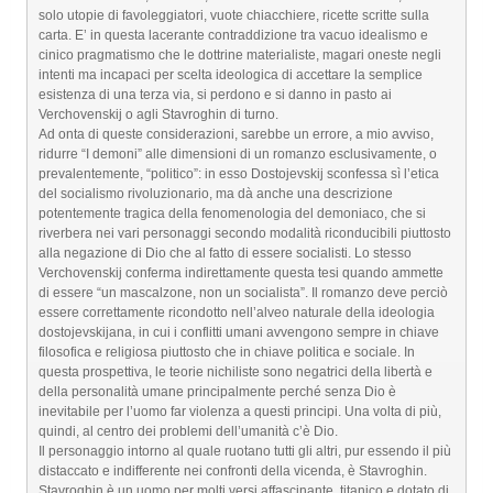
solo utopie di favoleggiatori, vuote chiacchiere, ricette scritte sulla
carta. E’ in questa lacerante contraddizione tra vacuo idealismo e
cinico pragmatismo che le dottrine materialiste, magari oneste negli
intenti ma incapaci per scelta ideologica di accettare la semplice
esistenza di una terza via, si perdono e si danno in pasto ai
Verchovenskij o agli Stavroghin di turno.
Ad onta di queste considerazioni, sarebbe un errore, a mio avviso,
ridurre “I demoni” alle dimensioni di un romanzo esclusivamente, o
prevalentemente, “politico”: in esso Dostojevskij sconfessa sì l’etica
del socialismo rivoluzionario, ma dà anche una descrizione
potentemente tragica della fenomenologia del demoniaco, che si
riverbera nei vari personaggi secondo modalità riconducibili piuttosto
alla negazione di Dio che al fatto di essere socialisti. Lo stesso
Verchovenskij conferma indirettamente questa tesi quando ammette
di essere “un mascalzone, non un socialista”. Il romanzo deve perciò
essere correttamente ricondotto nell’alveo naturale della ideologia
dostojevskijana, in cui i conflitti umani avvengono sempre in chiave
filosofica e religiosa piuttosto che in chiave politica e sociale. In
questa prospettiva, le teorie nichiliste sono negatrici della libertà e
della personalità umane principalmente perché senza Dio è
inevitabile per l’uomo far violenza a questi principi. Una volta di più,
quindi, al centro dei problemi dell’umanità c’è Dio.
Il personaggio intorno al quale ruotano tutti gli altri, pur essendo il più
distaccato e indifferente nei confronti della vicenda, è Stavroghin.
Stavroghin è un uomo per molti versi affascinante, titanico e dotato di