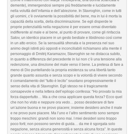
(come il matrimonio con Marja Timofejevna, una donna sciancata e
demente), immergendosi sempre più freddamente e lucidamente
nella voluttà dell’infamia e dell’abiezione. In Stavroghin, come in tutti
gli uomini, c’è ovviamente la possibilità del bene, ma in lui è morta la
capacità della scelta, della discriminazione. Se egli disperde le
proprie potenzialità nella negazione è per essere ormai diventato
indifferente al male e al bene, al punto di provare, come gli rinfaccia
Satov, un identico piacere in un gesto bestiale e libidinoso così come
in un atto eroico. Se la sensualità sfrenata e la presenza nel suo
animo degli istinti più opposti e inconciliabili richiamano alla mente il
personaggio di Dmitrij Karamazov, Stavroghin se ne distacca subito,
in quanto a differenza del precedente in lui non c’è una tensione alla
redenzione, una direzione del male verso il bene. La pretesa di fare a
meno di Dio puntellando la propria esistenza su una libertà tanto
grande quanto assurda e senza scopo e la volontà di vivere secondo
il comandamento del “tutto è lecito” svuotano progressivamente il
senso della vita di Stavroghin. Egli stesso ne è tragicamente
consapevole e nella lettera dell’epilogo confessa: “Ho provato la mia
forza dappertutto… Ma a che cosa applicare questa forza? Ecco quel
che non ho visto e neppure ora vedo… posso desiderare di fare
un’azione buona e ne provo piacere; insieme desidero anche il male
e ne provo pure piacere. Ma l’uno e l’altro sentimento sono sempre
troppo meschini: grandi non sono mai. I miei desideri sono troppo
poco forti; non possono servire di guida… da me è sgorgata solo
negazione, senza alcuna generosità e senza alcuna forza”. In queste