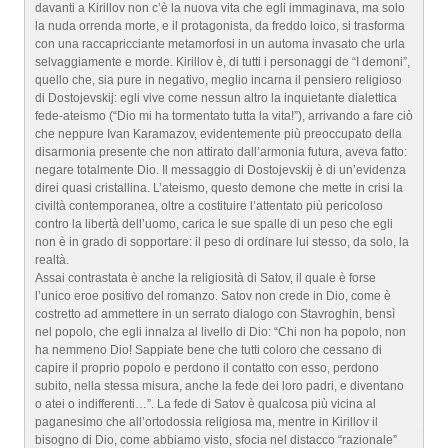
davanti a Kirillov non c’è la nuova vita che egli immaginava, ma solo
la nuda orrenda morte, e il protagonista, da freddo loico, si trasforma
con una raccapricciante metamorfosi in un automa invasato che urla
selvaggiamente e morde. Kirillov è, di tutti i personaggi de “I demoni”,
quello che, sia pure in negativo, meglio incarna il pensiero religioso
di Dostojevskij: egli vive come nessun altro la inquietante dialettica
fede-ateismo (“Dio mi ha tormentato tutta la vita!”), arrivando a fare ciò
che neppure Ivan Karamazov, evidentemente più preoccupato della
disarmonia presente che non attirato dall’armonia futura, aveva fatto:
negare totalmente Dio. Il messaggio di Dostojevskij è di un’evidenza
direi quasi cristallina. L’ateismo, questo demone che mette in crisi la
civiltà contemporanea, oltre a costituire l’attentato più pericoloso
contro la libertà dell’uomo, carica le sue spalle di un peso che egli
non è in grado di sopportare: il peso di ordinare lui stesso, da solo, la
realtà.
Assai contrastata è anche la religiosità di Satov, il quale è forse
l’unico eroe positivo del romanzo. Satov non crede in Dio, come è
costretto ad ammettere in un serrato dialogo con Stavroghin, bensì
nel popolo, che egli innalza al livello di Dio: “Chi non ha popolo, non
ha nemmeno Dio! Sappiate bene che tutti coloro che cessano di
capire il proprio popolo e perdono il contatto con esso, perdono
subito, nella stessa misura, anche la fede dei loro padri, e diventano
o atei o indifferenti…”. La fede di Satov è qualcosa più vicina al
paganesimo che all’ortodossia religiosa ma, mentre in Kirillov il
bisogno di Dio, come abbiamo visto, sfocia nel distacco “razionale”