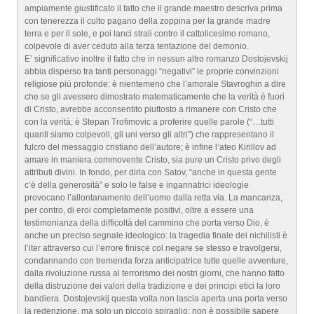
ampiamente giustificato il fatto che il grande maestro descriva prima
con tenerezza il culto pagano della zoppina per la grande madre
terra e per il sole, e poi lanci strali contro il cattolicesimo romano,
colpevole di aver ceduto alla terza tentazione del demonio.
E’ significativo inoltre il fatto che in nessun altro romanzo Dostojevskij
abbia disperso tra tanti personaggi “negativi” le proprie convinzioni
religiose più profonde: è nientemeno che l’amorale Stavroghin a dire
che se gli avessero dimostrato matematicamente che la verità è fuori
di Cristo, avrebbe acconsentito piuttosto a rimanere con Cristo che
con la verità; è Stepan Trofimovic a proferire quelle parole (“…tutti
quanti siamo colpevoli, gli uni verso gli altri”) che rappresentano il
fulcro del messaggio cristiano dell’autore; è infine l’ateo Kirillov ad
amare in maniera commovente Cristo, sia pure un Cristo privo degli
attributi divini. In fondo, per dirla con Satov, “anche in questa gente
c’è della generosità” e solo le false e ingannatrici ideologie
provocano l’allontanamento dell’uomo dalla retta via. La mancanza,
per contro, di eroi completamente positivi, oltre a essere una
testimonianza della difficoltà del cammino che porta verso Dio, è
anche un preciso segnale ideologico: la tragedia finale dei nichilisti è
l’iter attraverso cui l’errore finisce col negare se stesso e travolgersi,
condannando con tremenda forza anticipatrice tutte quelle avventure,
dalla rivoluzione russa al terrorismo dei nostri giorni, che hanno fatto
della distruzione dei valori della tradizione e dei principi etici la loro
bandiera. Dostojevskij questa volta non lascia aperta una porta verso
la redenzione, ma solo un piccolo spiraglio: non è possibile sapere