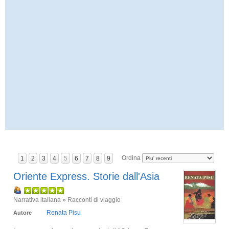
Ordina
1
2
3
4
5
6
7
8
9
Oriente Express. Storie dall'Asia
Narrativa italiana » Racconti di viaggio
Renata Pisu
Autore