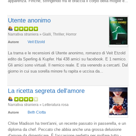
apparenza. Finché, stringendo fra le braccia il corpo della moglie e...
Utente anonimo
Narrativa straniera » Gialli, Thriller, Horror
Veit Etzold
Autore
La trama e le recensioni di Utente anonimo, romanzo di Veit Etzold
edito da Sperling & Kupfer. Hai 438 amici su facebook. E 1 nemico.
Gli amici sono virtuali. Il nemico reale. E sta venendo a cercarti. Dal
giorno in cui sua sorella minore fu rapita e uccisa da...
La ricetta segreta dell'amore
Narrativa straniera » Letteratura rosa
Beth Ciotta
Autore
Chloe Madison ha trent'anni, un recente passato in passerella, e un
diploma da chef. Peccato che abbia anche una grossa delusione
d'amore da dimenticare. È l'occasione perfetta per mollare tutto -