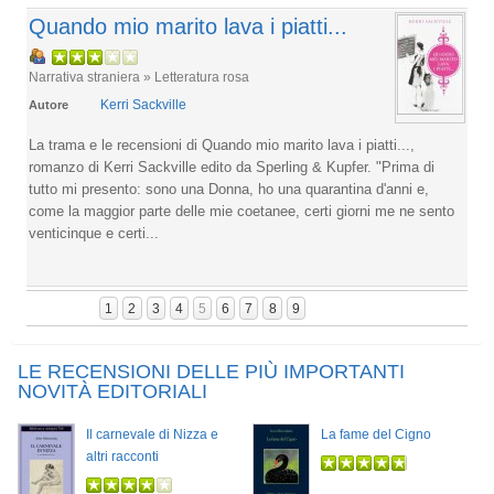
Quando mio marito lava i piatti...
Narrativa straniera » Letteratura rosa
Kerri Sackville
Autore
La trama e le recensioni di Quando mio marito lava i piatti...,
romanzo di Kerri Sackville edito da Sperling & Kupfer. "Prima di
tutto mi presento: sono una Donna, ho una quarantina d'anni e,
come la maggior parte delle mie coetanee, certi giorni me ne sento
venticinque e certi...
1
2
3
4
5
6
7
8
9
LE RECENSIONI DELLE PIÙ IMPORTANTI
NOVITÀ EDITORIALI
Il carnevale di Nizza e
La fame del Cigno
altri racconti