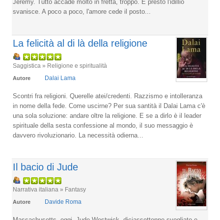
Jeremy. Tutto accade molto in fretta, troppo. E presto l'idillio
svanisce. A poco a poco, l'amore cede il posto...
La felicità al di là della religione
Saggistica » Religione e spiritualità
Dalai Lama
Autore
Scontri fra religioni. Querelle atei/credenti. Razzismo e intolleranza
in nome della fede. Come uscirne? Per sua santità il Dalai Lama c'è
una sola soluzione: andare oltre la religione. E se a dirlo è il leader
spirituale della sesta confessione al mondo, il suo messaggio è
davvero rivoluzionario. La necessità odierna...
Il bacio di Jude
Narrativa italiana » Fantasy
Davide Roma
Autore
Massachusetts, oggi. Jude Westwick, diciassettenne svogliato e