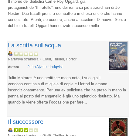
Il ritorno dei diabolici Carl e Roy Opgard, già
protagonisti de “Il fratello”, uno dei romanzi più straordinari di Jo
Nesbø. Due fratelli pronti a combattere in difesa di ciò che hanno
conquistato. Pronti, se occorre, anche a uccidere. Di nuovo. Senza
dubbio, i fratelli Opgard hanno avuto successo nella...
La scritta sull'acqua
Narrativa straniera » Gialli, Thriller, Horror
John Ajvide Lindqvist
Autore
Julia Malmros è una scrittrice molto nota, i suoi gialli
vendono centinaia di migliaia di copie e i lettori la amano
incondizionatamente. Per una ex poliziotta che ha preso in mano la
penna al posto del manganello è già uno splendido risultato. Ma
quando le viene offerta l’occasione per fare...
Il successore
Narrativa straniera » Gialli, Thriller, Horror