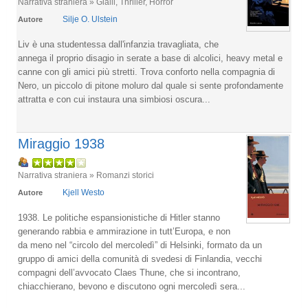
Narrativa straniera » Gialli, Thriller, Horror
Silje O. Ulstein
Autore
Liv è una studentessa dall'infanzia travagliata, che
annega il proprio disagio in serate a base di alcolici, heavy metal e
canne con gli amici più stretti. Trova conforto nella compagnia di
Nero, un piccolo di pitone moluro dal quale si sente profondamente
attratta e con cui instaura una simbiosi oscura...
Miraggio 1938
Narrativa straniera » Romanzi storici
Kjell Westo
Autore
1938. Le politiche espansionistiche di Hitler stanno
generando rabbia e ammirazione in tutt’Europa, e non
da meno nel “circolo del mercoledì” di Helsinki, formato da un
gruppo di amici della comunità di svedesi di Finlandia, vecchi
compagni dell’avvocato Claes Thune, che si incontrano,
chiacchierano, bevono e discutono ogni mercoledì sera...