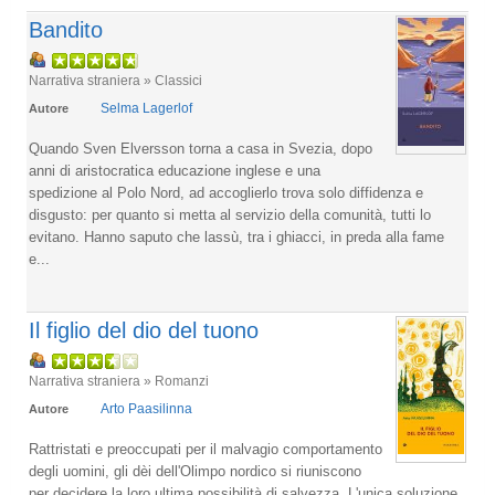
Bandito
Narrativa straniera » Classici
Selma Lagerlof
Autore
Quando Sven Elversson torna a casa in Svezia, dopo
anni di aristocratica educazione inglese e una
spedizione al Polo Nord, ad accoglierlo trova solo diffidenza e
disgusto: per quanto si metta al servizio della comunità, tutti lo
evitano. Hanno saputo che lassù, tra i ghiacci, in preda alla fame
e...
Il figlio del dio del tuono
Narrativa straniera » Romanzi
Arto Paasilinna
Autore
Rattristati e preoccupati per il malvagio comportamento
degli uomini, gli dèi dell'Olimpo nordico si riuniscono
per decidere la loro ultima possibilità di salvezza. L'unica soluzione