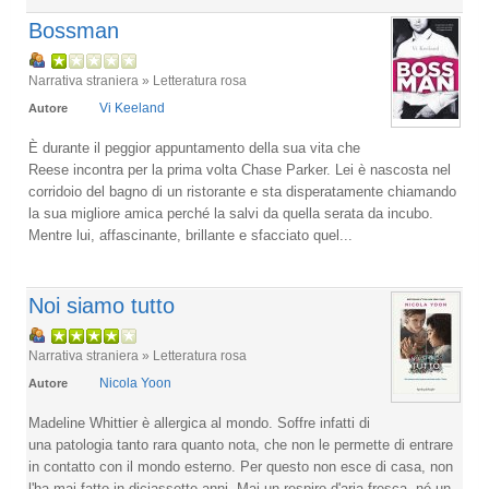
Bossman
Narrativa straniera » Letteratura rosa
Vi Keeland
Autore
È durante il peggior appuntamento della sua vita che
Reese incontra per la prima volta Chase Parker. Lei è nascosta nel
corridoio del bagno di un ristorante e sta disperatamente chiamando
la sua migliore amica perché la salvi da quella serata da incubo.
Mentre lui, affascinante, brillante e sfacciato quel...
Noi siamo tutto
Narrativa straniera » Letteratura rosa
Nicola Yoon
Autore
Madeline Whittier è allergica al mondo. Soffre infatti di
una patologia tanto rara quanto nota, che non le permette di entrare
in contatto con il mondo esterno. Per questo non esce di casa, non
l'ha mai fatto in diciassette anni. Mai un respiro d'aria fresca, né un