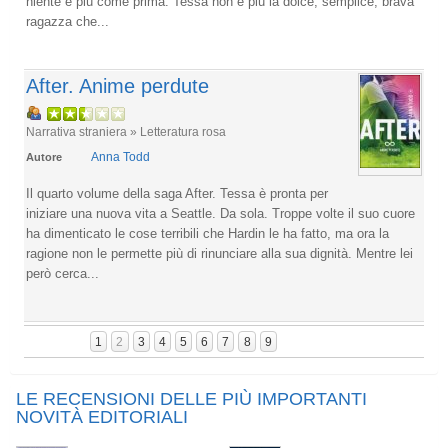
niente è più come prima. Tessa non è più la dolce, semplice, brava
ragazza che...
After. Anime perdute
Narrativa straniera » Letteratura rosa
Anna Todd
Autore
Il quarto volume della saga After. Tessa è pronta per
iniziare una nuova vita a Seattle. Da sola. Troppe volte il suo cuore
ha dimenticato le cose terribili che Hardin le ha fatto, ma ora la
ragione non le permette più di rinunciare alla sua dignità. Mentre lei
però cerca...
1
2
3
4
5
6
7
8
9
LE RECENSIONI DELLE PIÙ IMPORTANTI
NOVITÀ EDITORIALI