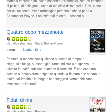
marchio impresso sul polso consente a Nathaniel Poe, ex capitano
di polizia, di collegare il caso all'omicidio della sorella. Poe, cieco
per un incidente, avvia un'indagine personale che lo porta a
Christopher Wayne, illusionista di talento. I sospetti si...
Quattro dopo mezzanotte
Narrativa straniera » Gialli, Thriller, Horror
Stephen King
Autore
Passata la mezzanotte qualcosa succede al tempo: si
piega, si allunga, si assottiglia, torna indietro o si spezza... e
talvolta la realtà subisce le stesse distorsioni. E che cosa mai
accade all'osservatore sbigottito quando la finestra che separa le
realtà dall'irrealtà s'infrange e le schegge di vetro schizzano
ovunque tutt'intorno?...
Fidati di me
Narrativa straniera » Romanzi