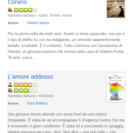
Corano
Narrativa italiana » Gialli, Thriller, Horror
Valerio Varesi
Autore
Per la prima volta da molti anni, Soneri si trova spiazzato; ma non è
il tipo di delitto su cui sta indagando, un omicidio apparentemente
banale, a turbarlo. È il contesto. Tutto comincia con l'assassinio di
Hamed, un giovane tunisino che viveva nella casa di Gilberto Forlai,
76 anni, cieco,...
L'amore addosso
Narrativa italiana » Romanzi
Sara Rattaro
Autore
Una giovane donna attende con ansia fuori da una stanza
d'ospedale. È stata lei ad accompagnare lì d'urgenza l'uomo che ora
è ricoverato in gravi condizioni. È stata lei a soccorrerlo in spiaggia,
mentre passava per caso, dice. Non dice – non può farlo – che